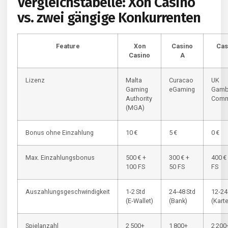
Vergleichstabelle: Xon Casino
vs. zwei gängige Konkurrenten
Feature
Xon
Casino
Cas
Casino
A
Lizenz
Malta
Curacao
UK
Gaming
eGaming
Gamb
Authority
Comm
(MGA)
Bonus ohne Einzahlung
10 €
5 €
0 €
Max. Einzahlungsbonus
500 € +
300 € +
400 €
100 FS
50 FS
FS
Auszahlungsgeschwindigkeit
1‑2 Std
24‑48 Std
12‑24
(E‑Wallet)
(Bank)
(Karte
Spielanzahl
2 500+
1 800+
2 200