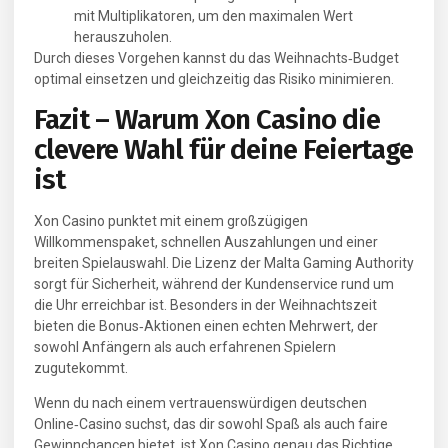
mit Multiplikatoren, um den maximalen Wert
herauszuholen.
Durch dieses Vorgehen kannst du das Weihnachts‑Budget
optimal einsetzen und gleichzeitig das Risiko minimieren.
Fazit – Warum Xon Casino die
clevere Wahl für deine Feiertage
ist
Xon Casino punktet mit einem großzügigen
Willkommenspaket, schnellen Auszahlungen und einer
breiten Spielauswahl. Die Lizenz der Malta Gaming Authority
sorgt für Sicherheit, während der Kundenservice rund um
die Uhr erreichbar ist. Besonders in der Weihnachtszeit
bieten die Bonus‑Aktionen einen echten Mehrwert, der
sowohl Anfängern als auch erfahrenen Spielern
zugutekommt.
Wenn du nach einem vertrauenswürdigen deutschen
Online‑Casino suchst, das dir sowohl Spaß als auch faire
Gewinnchancen bietet, ist Xon Casino genau das Richtige.