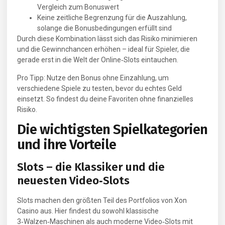
Vergleich zum Bonuswert
Keine zeitliche Begrenzung für die Auszahlung,
solange die Bonusbedingungen erfüllt sind
Durch diese Kombination lässt sich das Risiko minimieren
und die Gewinnchancen erhöhen – ideal für Spieler, die
gerade erst in die Welt der Online‑Slots eintauchen.
Pro Tipp: Nutze den Bonus ohne Einzahlung, um
verschiedene Spiele zu testen, bevor du echtes Geld
einsetzt. So findest du deine Favoriten ohne finanzielles
Risiko.
Die wichtigsten Spielkategorien
und ihre Vorteile
Slots – die Klassiker und die
neuesten Video‑Slots
Slots machen den größten Teil des Portfolios von Xon
Casino aus. Hier findest du sowohl klassische
3‑Walzen‑Maschinen als auch moderne Video‑Slots mit