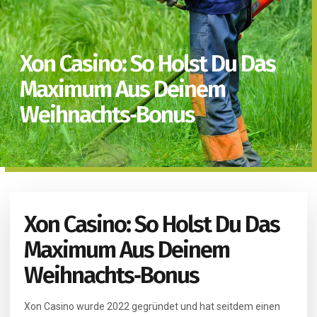
Xon Casino: So Holst Du Das
Maximum Aus Deinem
Weihnachts‑Bonus
Xon Casino: So Holst Du Das
Maximum Aus Deinem
Weihnachts‑Bonus
Xon Casino wurde 2022 gegründet und hat seitdem einen