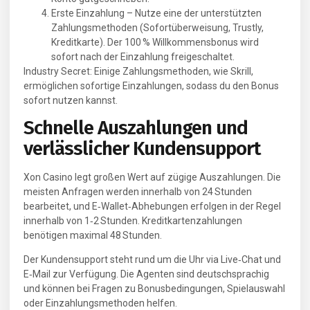
Erste Einzahlung – Nutze eine der unterstützten
Zahlungsmethoden (Sofortüberweisung, Trustly,
Kreditkarte). Der 100 % Willkommensbonus wird
sofort nach der Einzahlung freigeschaltet.
Industry Secret: Einige Zahlungsmethoden, wie Skrill,
ermöglichen sofortige Einzahlungen, sodass du den Bonus
sofort nutzen kannst.
Schnelle Auszahlungen und
verlässlicher Kundensupport
Xon Casino legt großen Wert auf zügige Auszahlungen. Die
meisten Anfragen werden innerhalb von 24 Stunden
bearbeitet, und E‑Wallet‑Abhebungen erfolgen in der Regel
innerhalb von 1‑2 Stunden. Kreditkartenzahlungen
benötigen maximal 48 Stunden.
Der Kundensupport steht rund um die Uhr via Live‑Chat und
E‑Mail zur Verfügung. Die Agenten sind deutschsprachig
und können bei Fragen zu Bonusbedingungen, Spielauswahl
oder Einzahlungsmethoden helfen.