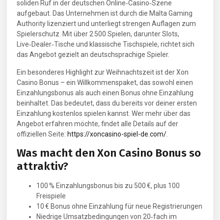
soliden Ruf in der deutschen Online‑Casino‑Szene
aufgebaut. Das Unternehmen ist durch die Malta Gaming
Authority lizenziert und unterliegt strengen Auflagen zum
Spielerschutz. Mit über 2 500 Spielen, darunter Slots,
Live‑Dealer‑Tische und klassische Tischspiele, richtet sich
das Angebot gezielt an deutschsprachige Spieler.
Ein besonderes Highlight zur Weihnachtszeit ist der Xon
Casino Bonus – ein Willkommenspaket, das sowohl einen
Einzahlungsbonus als auch einen Bonus ohne Einzahlung
beinhaltet. Das bedeutet, dass du bereits vor deiner ersten
Einzahlung kostenlos spielen kannst. Wer mehr über das
Angebot erfahren möchte, findet alle Details auf der
offiziellen Seite:
https://xoncasino-spiel-de.com/
.
Was macht den Xon Casino Bonus so
attraktiv?
100 % Einzahlungsbonus bis zu 500 €, plus 100
Freispiele
10 € Bonus ohne Einzahlung für neue Registrierungen
Niedrige Umsatzbedingungen von 20‑fach im