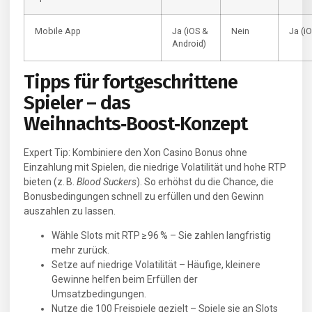
Mobile App
Ja (iOS &
Nein
Ja (iO
Android)
Tipps für fortgeschrittene
Spieler – das
Weihnachts‑Boost‑Konzept
Expert Tip: Kombiniere den Xon Casino Bonus ohne
Einzahlung mit Spielen, die niedrige Volatilität und hohe RTP
bieten (z. B.
Blood Suckers
). So erhöhst du die Chance, die
Bonusbedingungen schnell zu erfüllen und den Gewinn
auszahlen zu lassen.
Wähle Slots mit RTP ≥ 96 % – Sie zahlen langfristig
mehr zurück.
Setze auf niedrige Volatilität – Häufige, kleinere
Gewinne helfen beim Erfüllen der
Umsatzbedingungen.
Nutze die 100 Freispiele gezielt – Spiele sie an Slots