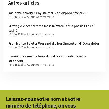
Autres articles
Kasínové etikety čo by ste mali vedieť pred návštevu
15 juin 2026
Aucun commentaire
Strategie vincenti come massimizzare le tue possibilità nei
casinò
15 juin 2026
Aucun commentaire
Prominente Spieler Wer sind die berühmtesten Glücksspieler
15 juin 2026
Aucun commentaire
L'avenir des jeux de hasard quelles innovations nous
attendent
15 juin 2026
Aucun commentaire
Laissez-nous votre nom et votre
numéro de téléphone, on vous