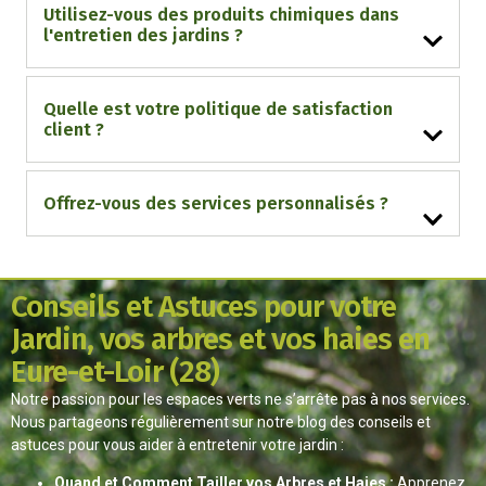
Utilisez-vous des produits chimiques dans
l'entretien des jardins ?
Quelle est votre politique de satisfaction
client ?
Offrez-vous des services personnalisés ?
Conseils et Astuces pour votre
Jardin, vos arbres et vos haies en
Eure-et-Loir (28)
Notre passion pour les espaces verts ne s’arrête pas à nos services.
Nous partageons régulièrement sur notre blog des conseils et
astuces pour vous aider à entretenir votre jardin :
Quand et Comment Tailler vos Arbres et Haies :
Apprenez