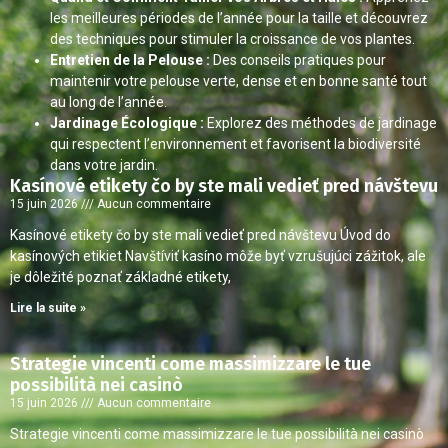
les meilleures périodes de l’année pour la taille et découvrez
des techniques pour stimuler la croissance de vos plantes.
Entretien de la Pelouse :
Des conseils pratiques pour
maintenir votre pelouse verte, dense et en bonne santé tout
au long de l’année.
Jardinage Écologique :
Explorez des méthodes de jardinage
qui respectent l’environnement et favorisent la biodiversité
dans votre jardin.
Kasínové etikety čo by ste mali vedieť pred návštevu
15 juin 2026
Aucun commentaire
Kasínové etikety čo by ste mali vedieť pred návštevu Úvod do
kasínových etikiet Navštíviť kasíno môže byť vzrušujúci zážitok, ale
je dôležité poznať základné etikety,
Lire la suite »
Strategie vincenti come massimizzare le tue
possibilità nei casinò
15 juin 2026
Aucun commentaire
Strategie vincenti come massimizzare le tue possibilità nei casinò