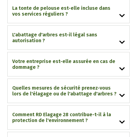
La tonte de pelouse est-elle incluse dans
vos services réguliers ?
L'abattage d'arbres est-il légal sans
autorisation ?
Votre entreprise est-elle assurée en cas de
dommage ?
Quelles mesures de sécurité prenez-vous
lors de l'élagage ou de l'abattage d'arbres ?
Comment RD Elagage 28 contribue-t-il à la
protection de l'environnement ?