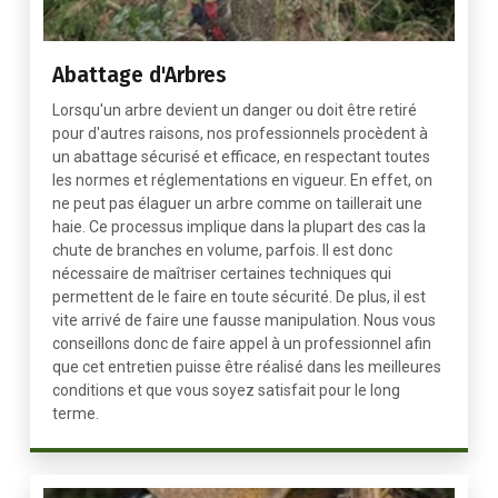
Abattage d'Arbres
Lorsqu'un arbre devient un danger ou doit être retiré
pour d'autres raisons, nos professionnels procèdent à
un abattage sécurisé et efficace, en respectant toutes
les normes et réglementations en vigueur. En effet, on
ne peut pas élaguer un arbre comme on taillerait une
haie. Ce processus implique dans la plupart des cas la
chute de branches en volume, parfois. Il est donc
nécessaire de maîtriser certaines techniques qui
permettent de le faire en toute sécurité. De plus, il est
vite arrivé de faire une fausse manipulation. Nous vous
conseillons donc de faire appel à un professionnel afin
que cet entretien puisse être réalisé dans les meilleures
conditions et que vous soyez satisfait pour le long
terme.