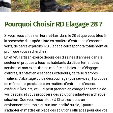
Pourquoi Choisir RD Elagage 28 ?
Si vous vous situez en Eure-et-Loir dans le 28 et que vous êtes à
la recherche d’un spécialiste en matière d’entretien d’espaces
verts, de parcs et jardins, RD Elagage correspondra totalement au
profil que vous recherchez.
En effet, l’artisan exerce depuis des dizaines d’années dans le
Les avantages des bonus Winbay
secteur et propose à tous les habitants du département ses
pour les passionnés de casino en
services et son expertise en matière de haies, de d’élagage
ligne
d’arbres, d’entretien d’espaces extérieurs, de taille d’arbres
fruitiers, d’abattage ou de dessouchage (voir services). Il propose
de même des prestations en matière d’entretien d’espace
Dans le monde dynamique des casinos en ligne, les bonus jouent
extérieur. Dès lors, celui-ci peut prendre en charge l’ensemble de
un rôle crucial pour attirer et fidéliser les joueurs. Parmi les
vos besoins et vous proposera des solutions adaptées à chaque
plateformes de renom, Winbay se distingue par ses offres
situation. Que vous vous situez à Chartres, dans un
généreuses et diversifiées. Établir un lien fort entre ses
environnement urbain ou sur une localité rurale, il pourra
utilisateurs et elle-même est l’une des principales missions de
s’adapter et mettre en place des solutions efficaces pour que vos
cette plateforme, qui s’adresse particulièrement aux amateurs