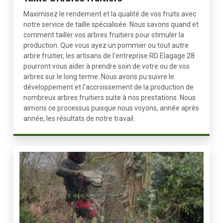
Maximisez le rendement et la qualité de vos fruits avec
notre service de taille spécialisée. Nous savons quand et
comment tailler vos arbres fruitiers pour stimuler la
production. Que vous ayez un pommier ou tout autre
arbre fruitier, les artisans de l'entreprise RD Elagage 28
pourront vous aider à prendre soin de votre ou de vos
arbres sur le long terme. Nous avons pu suivre le
développement et l'accroissement de la production de
nombreux arbres fruitiers suite à nos prestations. Nous
aimons ce processus puisque nous voyons, année après
année, les résultats de notre travail.