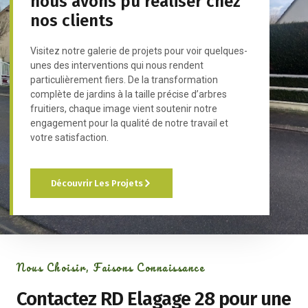
nous avons pu réaliser chez
nos clients
Visitez notre galerie de projets pour voir quelques-
unes des interventions qui nous rendent
particulièrement fiers. De la transformation
complète de jardins à la taille précise d’arbres
fruitiers, chaque image vient soutenir notre
engagement pour la qualité de notre travail et
votre satisfaction.
Découvrir Les Projets
Nous Choisir, Faisons Connaissance
Contactez RD Elagage 28 pour une