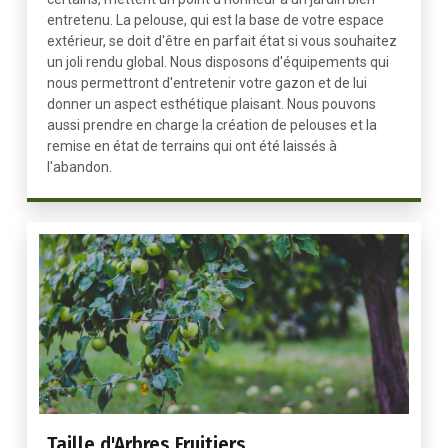
entretenu. La pelouse, qui est la base de votre espace
extérieur, se doit d'être en parfait état si vous souhaitez
un joli rendu global. Nous disposons d'équipements qui
nous permettront d'entretenir votre gazon et de lui
donner un aspect esthétique plaisant. Nous pouvons
aussi prendre en charge la création de pelouses et la
remise en état de terrains qui ont été laissés à
l'abandon.
Taille d'Arbres Fruitiers