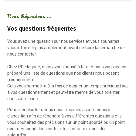
Nous Répondons ...
Vos questions fréquentes
Vous avez une question sur nos services et vous souhaitez
vous informer plus amplement avant de faire la démarche de
nous contacter.
Chez RD Elagage, nous avons pensé à tout et nous vous avons
préparé une liste de questions que nos clients nous posent
fréquemment.
Cela vous permettra à la fois de gagner un temps précieux face
à vos questionnement et peut-être même de vous orienter
dans votre choix.
Pour aller plus loin, nous nous trouvons à votre entière
disposition afin de répondre à vos différentes questions et si
vous souhaitez des précisions sur un point abordé ou un point
non mentionné dans cette liste, contactez-nous dès
aujourd’hui.