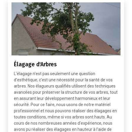
Élagage d'Arbres
L'élagage n'est pas seulement une question
d'esthétique; c'est une nécessité pour la santé de vos
arbres. Nos élagueurs qualifiés utilisent des techniques
avancées pour préserver la structure de vos arbres, tout
en assurant leur développement harmonieux et leur
sécurité. Pour ce faire, nous usons de notre matériel
professionnel et nous pouvons réaliser des élagages en
toutes conditions, même si vos arbres sont hauts. Au
cours de nos nombreuses années d'expérience, nous
avons pu réaliser des élagages en hauteur à l'aide de