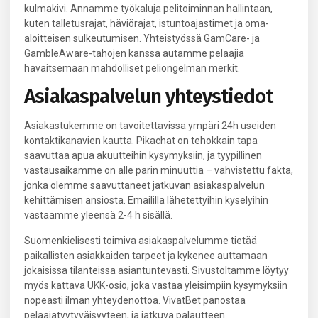
kulmakivi. Annamme työkaluja pelitoiminnan hallintaan,
kuten talletusrajat, häviörajat, istuntoajastimet ja oma-
aloitteisen sulkeutumisen. Yhteistyössä GamCare- ja
GambleAware-tahojen kanssa autamme pelaajia
havaitsemaan mahdolliset peliongelman merkit.
Asiakaspalvelun yhteystiedot
Asiakastukemme on tavoitettavissa ympäri 24h useiden
kontaktikanavien kautta. Pikachat on tehokkain tapa
saavuttaa apua akuutteihin kysymyksiin, ja tyypillinen
vastausaikamme on alle parin minuuttia – vahvistettu fakta,
jonka olemme saavuttaneet jatkuvan asiakaspalvelun
kehittämisen ansiosta. Emaililla lähetettyihin kyselyihin
vastaamme yleensä 2-4 h sisällä.
Suomenkielisesti toimiva asiakaspalvelumme tietää
paikallisten asiakkaiden tarpeet ja kykenee auttamaan
jokaisissa tilanteissa asiantuntevasti. Sivustoltamme löytyy
myös kattava UKK-osio, joka vastaa yleisimpiin kysymyksiin
nopeasti ilman yhteydenottoa. VivatBet panostaa
pelaajatyytyväisyyteen, ja jatkuva palautteen