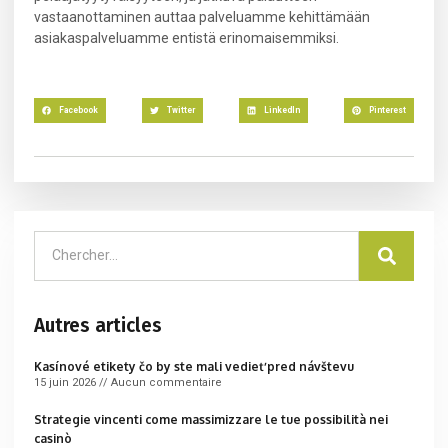
vastaanottaminen auttaa palveluamme kehittämään
asiakaspalveluamme entistä erinomaisemmiksi.
Facebook
Twitter
LinkedIn
Pinterest
Autres articles
Kasínové etikety čo by ste mali vedieť pred návštevu
15 juin 2026
Aucun commentaire
Strategie vincenti come massimizzare le tue possibilità nei
casinò