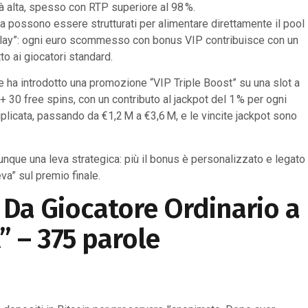
tà alta, spesso con RTP superiore al 98 %.
 possono essere strutturati per alimentare direttamente il pool
play”: ogni euro scommesso con bonus VIP contribuisce con un
to ai giocatori standard.
 ha introdotto una promozione “VIP Triple Boost” su una slot a
30 free spins, con un contributo al jackpot del 1 % per ogni
riplicata, passando da €1,2 M a €3,6 M, e le vincite jackpot sono
unque una leva strategica: più il bonus è personalizzato e legato
eva” sul premio finale.
: Da Giocatore Ordinario a
 – 375 parole