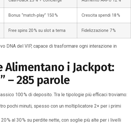
Cash‑back 25 % + concierge
Aumento ARPU 12 %
Bonus “match‑play” 150 %
Crescita spendi 18 %
Free spins 20 % su slot a tema
Fidelizzazione 7 %
uovo DNA del VIP, capace di trasformare ogni interazione in
e Alimentano i Jackpot:
” – 285 parole
ssico 100 % di deposito. Tra le tipologie più efficaci troviamo:
ntro pochi minuti, spesso con un moltiplicatore 2× per i primi
0 % al 30 % su perdite nette, con soglie più alte per i livelli