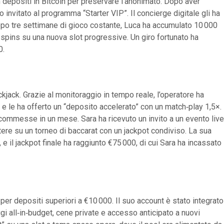
on depositi in Bitcoin per preservare l’anonimato. Dopo aver
 invitato al programma “Starter VIP”. Il concierge digitale gli ha
Dopo tre settimane di gioco costante, Luca ha accumulato 10 000
 spins su una nuova slot progressive. Un giro fortunato ha
0.
ackjack. Grazie al monitoraggio in tempo reale, l’operatore ha
e le ha offerto un “deposito accelerato” con un match‑play 1,5×.
scommesse in un mese. Sara ha ricevuto un invito a un evento live
re su un torneo di baccarat con un jackpot condiviso. La sua
e il jackpot finale ha raggiunto €75 000, di cui Sara ha incassato
e per depositi superiori a €10 000. Il suo account è stato integrato
i all‑in‑budget, cene private e accesso anticipato a nuovi