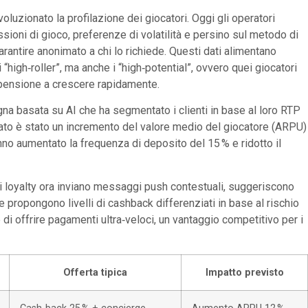
ivoluzionato la profilazione dei giocatori. Oggi gli operatori
sioni di gioco, preferenze di volatilità e persino sul metodo di
antire anonimato a chi lo richiede. Questi dati alimentano
 “high‑roller”, ma anche i “high‑potential”, ovvero quei giocatori
pensione a crescere rapidamente.
na basata su AI che ha segmentato i clienti in base al loro RTP
ultato è stato un incremento del valore medio del giocatore (ARPU)
anno aumentato la frequenza di deposito del 15 % e ridotto il
di loyalty ora inviano messaggi push contestuali, suggeriscono
 e propongono livelli di cashback differenziati in base al rischio
 di offrire pagamenti ultra‑veloci, un vantaggio competitivo per i
Offerta tipica
Impatto previsto