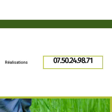
07.50.24.98.71
Réalisations