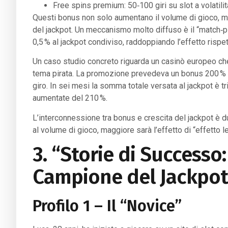
Free spins premium: 50‑100 giri su slot a volatili
Questi bonus non solo aumentano il volume di gioco, ma
del jackpot. Un meccanismo molto diffuso è il “match‑
0,5 % al jackpot condiviso, raddoppiando l’effetto rispet
Un caso studio concreto riguarda un casinò europeo che
tema pirata. La promozione prevedeva un bonus 200 % + 
giro. In sei mesi la somma totale versata al jackpot è t
aumentate del 210 %.
L’interconnessione tra bonus e crescita del jackpot è d
al volume di gioco, maggiore sarà l’effetto di “effetto l
3. “Storie di Successo
Campione del Jackpot”
Profilo 1 – Il “Novice”