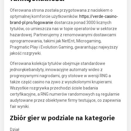
Oferowana strona została przygotowana z naciskiem o
optymalnej komforcie użytkowników.
https://verde-casino-
brand-pl.pro/logowanie
dostarcza ponad 3000 licznych
tytułów, co umieszcza nas w topie operatorów w sektorze
hazardowej. Partnerujemy z renomowanymi dostawcami
oprogramowania, takimi jak NetEnt, Microgaming,
Pragmatic Play i Evolution Gaming, gwarantując najwyższy
jakość rozgrywki.
Oferowana kolekcja tytułów obejmuje standardowe
jednorękiebandyty, innowacyjne automaty wideo z
progresywnymi nagrodami, gry stołowe w wersji RNG a
także część casino na żywo z wyszkolonymi krupierami.
Wszystkie rozgrywka przechodzi ścisłe badania
certyfikacyjne, a RNG numerów randomowych są regularnie
audytowane przez obiektywne firmy testujące, co zapewnia
fair wyniki.
Zbiór gier w podziale na kategorie
Dział