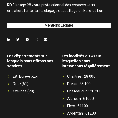
RD Elagage 28 votre professionnel des espaces verts :
entretien, tonte, taille, élagage et abattage en Eure-et-Loir
Mentions Légales
Les départements sur
Les localités du 28 sur
lesquels nous offrons nos
lesquelles nous
services
intervenons régulièrement
28 : Eure-et-Loir
Chartres : 28 000
Orne (61)
Dreux : 28 100
Yvelines (78)
Châteaudun : 28 200
Alençon : 61000
Flers : 61100
Argentan : 61200