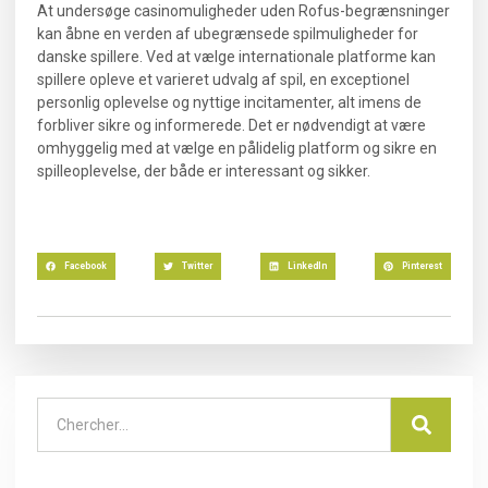
At undersøge casinomuligheder uden Rofus-begrænsninger
kan åbne en verden af ​​ubegrænsede spilmuligheder for
danske spillere. Ved at vælge internationale platforme kan
spillere opleve et varieret udvalg af spil, en exceptionel
personlig oplevelse og nyttige incitamenter, alt imens de
forbliver sikre og informerede. Det er nødvendigt at være
omhyggelig med at vælge en pålidelig platform og sikre en
spilleoplevelse, der både er interessant og sikker.
Facebook
Twitter
LinkedIn
Pinterest