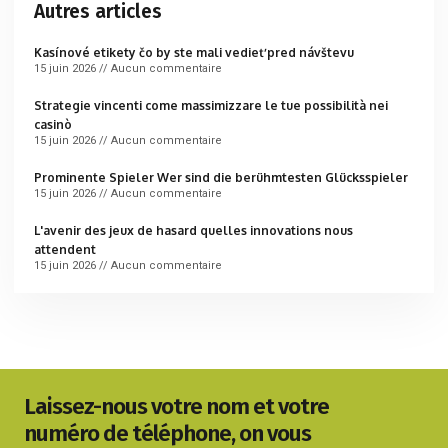
Autres articles
Kasínové etikety čo by ste mali vedieť pred návštevu
15 juin 2026
Aucun commentaire
Strategie vincenti come massimizzare le tue possibilità nei
casinò
15 juin 2026
Aucun commentaire
Prominente Spieler Wer sind die berühmtesten Glücksspieler
15 juin 2026
Aucun commentaire
L'avenir des jeux de hasard quelles innovations nous
attendent
15 juin 2026
Aucun commentaire
Laissez-nous votre nom et votre
numéro de téléphone, on vous