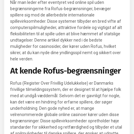
Når man leder efter eventyret ved online spil uden
begrænsningerne fra Rofus-begrænsninger, bevæger
spillere sig mod de allerbedste internationale
spillevirksomheder. Disse systemer tilbyder en bred vifte af
computerspilmuligheder, attraktive fordele og vigtigst af alt
fleksibiliteten til at spille uden at blive hæmmet af statslige
undtagelser. Denne artikel dykker ned i de bedste
muligheder for casinosider, der kører uden Rofus, hvilket
sikrer, at du kan nyde dine yndlingsspil nemt og sikkert over
hele verden.
At kende Rofus-begrænsninger
Rofus (Register Over Frivillig Udelukkelse) er Danmarks
frivillige tilmeldingssystem, der er designet til at hjælpe folk
med at undgå væddemål. Selvom det er gavnligt for nogle,
kan det være en hindring for erfarne spillere, der søger
underholdning. Den gode nyhed er, at mange
velrenommerede globale online casinoer kører uden disse
begrænsninger. Disse spillevirksomheder opretholder høje
standarder for sikkerhed og retfærdighed og tilbyder et utal
af spilmuligheder til danske spillere, der ønsker at udnytte