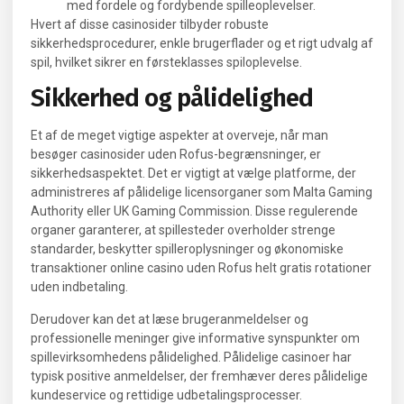
med fordele og fordybende spilleoplevelser.
Hvert af disse casinosider tilbyder robuste
sikkerhedsprocedurer, enkle brugerflader og et rigt udvalg af
spil, hvilket sikrer en førsteklasses spiloplevelse.
Sikkerhed og pålidelighed
Et af de meget vigtige aspekter at overveje, når man
besøger casinosider uden Rofus-begrænsninger, er
sikkerhedsaspektet. Det er vigtigt at vælge platforme, der
administreres af pålidelige licensorganer som Malta Gaming
Authority eller UK Gaming Commission. Disse regulerende
organer garanterer, at spillesteder overholder strenge
standarder, beskytter spilleroplysninger og økonomiske
transaktioner online casino uden Rofus helt gratis rotationer
uden indbetaling.
Derudover kan det at læse brugeranmeldelser og
professionelle meninger give informative synspunkter om
spillevirksomhedens pålidelighed. Pålidelige casinoer har
typisk positive anmeldelser, der fremhæver deres pålidelige
kundeservice og rettidige udbetalingsprocesser.