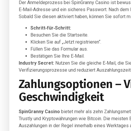
Der Anmeldeprozess bei SpinGranny Casino ist bewusst 
E‑Mail‑Adresse und ein sicheres Passwort. Nach dem Kli
Sobald Sie diesen aktiviert haben, können Sie sofort m
Schritt‑für‑Schritt:
Besuchen Sie die Startseite.
Klicken Sie auf „Jetzt registrieren“.
Füllen Sie das Formular aus.
Bestätigen Sie Ihre E‑Mail.
Industry Secret:
Nutzen Sie die gleiche E‑Mail, die S
Verifizierungsprozesse und reduziert Auszahlungszeit
Zahlungsoptionen – Vi
Geschwindigkeit
SpinGranny Casino
bietet mehr als zehn Zahlungsmeth
Trustly und Kryptowährungen wie Bitcoin. Die meisten
Auszahlungen in der Regel innerhalb eines Werktages