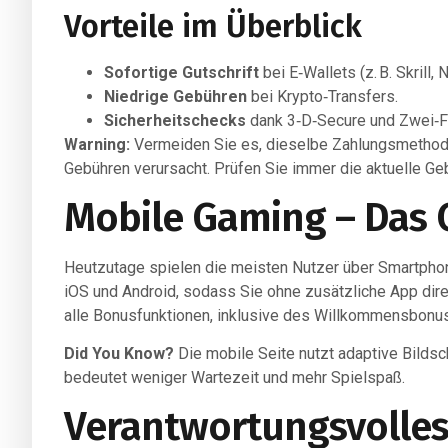
Vorteile im Überblick
Sofortige Gutschrift
bei E‑Wallets (z. B. Skrill, N
Niedrige Gebühren
bei Krypto‑Transfers.
Sicherheitschecks
dank 3‑D‑Secure und Zwei‑Fa
Warning:
Vermeiden Sie es, dieselbe Zahlungsmethode
Gebühren verursacht. Prüfen Sie immer die aktuelle G
Mobile Gaming – Das 
Heutzutage spielen die meisten Nutzer über Smartphone
iOS und Android, sodass Sie ohne zusätzliche App dire
alle Bonusfunktionen, inklusive des Willkommensbonu
Did You Know?
Die mobile Seite nutzt adaptive Bilds
bedeutet weniger Wartezeit und mehr Spielspaß.
Verantwortungsvolles