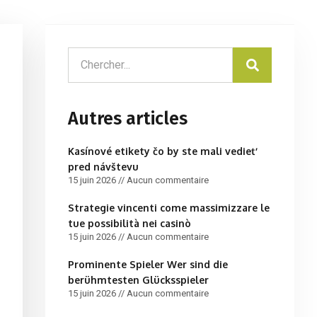
Autres articles
Kasínové etikety čo by ste mali vedieť
pred návštevu
15 juin 2026
Aucun commentaire
Strategie vincenti come massimizzare le
tue possibilità nei casinò
15 juin 2026
Aucun commentaire
Prominente Spieler Wer sind die
berühmtesten Glücksspieler
15 juin 2026
Aucun commentaire