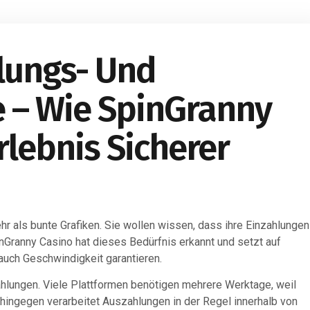
lungs- Und
 – Wie SpinGranny
rlebnis Sicherer
r als bunte Grafiken. Sie wollen wissen, dass ihre Einzahlungen
inGranny Casino hat dieses Bedürfnis erkannt und setzt auf
auch Geschwindigkeit garantieren.
ahlungen. Viele Plattformen benötigen mehrere Werktage, weil
 hingegen verarbeitet Auszahlungen in der Regel innerhalb von