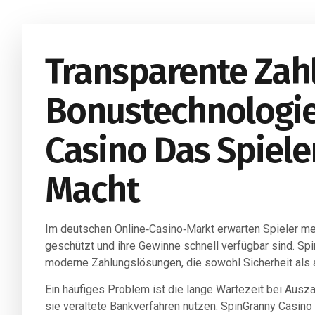
Transparente Zah
Bonustechnologie
Casino Das Spiele
Macht
Im deutschen Online‑Casino‑Markt erwarten Spieler meh
geschützt und ihre Gewinne schnell verfügbar sind. Sp
moderne Zahlungslösungen, die sowohl Sicherheit als 
Ein häufiges Problem ist die lange Wartezeit bei Ausz
sie veraltete Bankverfahren nutzen. SpinGranny Casino