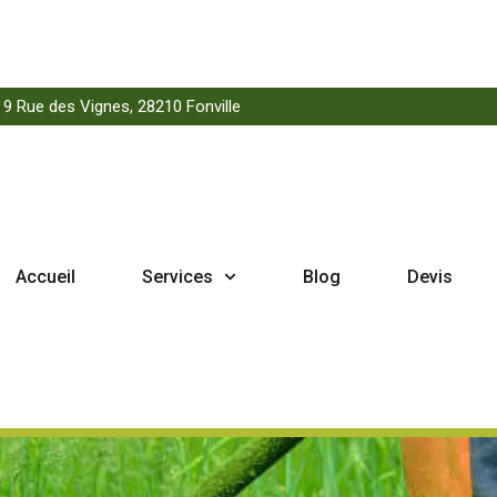
9 Rue des Vignes, 28210 Fonville
Accueil
Services
Blog
Devis