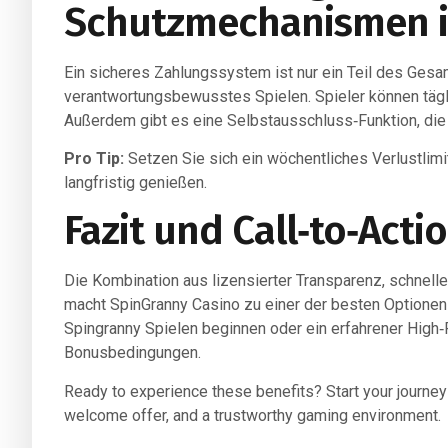
Schutzmechanismen 
Ein sicheres Zahlungssystem ist nur ein Teil des Ges
verantwortungsbewusstes Spielen. Spieler können tägl
Außerdem gibt es eine Selbstausschluss‑Funktion, die 
Pro Tip:
Setzen Sie sich ein wöchentliches Verlustlimi
langfristig genießen.
Fazit und Call‑to‑Acti
Die Kombination aus lizensierter Transparenz, schnel
macht SpinGranny Casino zu einer der besten Optionen f
Spingranny Spielen beginnen oder ein erfahrener High‑Ro
Bonusbedingungen.
Ready to experience these benefits? Start your journey
welcome offer, and a trustworthy gaming environment.