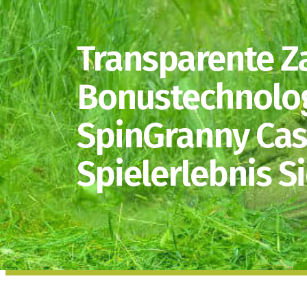
Transparente Z
Bonustechnolog
SpinGranny Cas
Spielerlebnis S