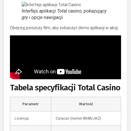
Interfejs aplikacji Total casino, pokazujący
gry i opcje nawigacji.
Obejrzyj poniższy film, aby zobaczyć demo aplikacji w akcji:
Tabela specyfikacji Total Casino
Parametr
Wartość
Licencja
Curacao (numer 8048/JAZ)