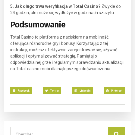
5. Jak długo trwa weryfikacja w Total Casino?
Zwykle do
24 godzin, ale może się wydłużyć w godzinach szczytu.
Podsumowanie
Total Casino to platforma z naciskiem na mobilność,
oferująca różnorodne gry i bonusy. Korzystając z tej
instrukcji, możesz efektywnie zarejestrować się, używać
aplikacji i optymalizować strategię. Pamiętaj o
odpowiedzialnej grze i regularnym sprawdzaniu aktualizacji
na Total-casino.mobi dla najlepszego doświadczenia.
Facebook
Twitter
LinkedIn
Pinterest