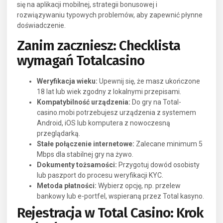
się na aplikacji mobilnej, strategii bonusowej i
rozwiązywaniu typowych problemów, aby zapewnić płynne
doświadczenie.
Zanim zaczniesz: Checklista
wymagań Totalcasino
Weryfikacja wieku:
Upewnij się, że masz ukończone
18 lat lub wiek zgodny z lokalnymi przepisami.
Kompatybilność urządzenia:
Do gry na Total-
casino.mobi potrzebujesz urządzenia z systemem
Android, iOS lub komputera z nowoczesną
przeglądarką.
Stałe połączenie internetowe:
Zalecane minimum 5
Mbps dla stabilnej gry na żywo.
Dokumenty tożsamości:
Przygotuj dowód osobisty
lub paszport do procesu weryfikacji KYC.
Metoda płatności:
Wybierz opcję, np. przelew
bankowy lub e-portfel, wspieraną przez Total kasyno.
Rejestracja w Total Casino: Krok