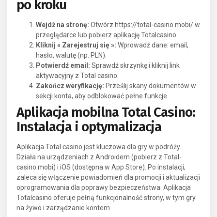
po kroku
Wejdź na stronę:
Otwórz https://total-casino.mobi/ w
przeglądarce lub pobierz aplikację Totalcasino.
Kliknij « Zarejestruj się »:
Wprowadź dane: email,
hasło, walutę (np. PLN).
Potwierdź email:
Sprawdź skrzynkę i kliknij link
aktywacyjny z Total casino.
Zakończ weryfikację:
Prześlij skany dokumentów w
sekcji konta, aby odblokować pełne funkcje.
Aplikacja mobilna Total Casino:
Instalacja i optymalizacja
Aplikacja Total casino jest kluczowa dla gry w podróży.
Działa na urządzeniach z Androidem (pobierz z Total-
casino.mobi) i iOS (dostępna w App Store). Po instalacji,
zaleca się włączenie powiadomień dla promocji i aktualizacji
oprogramowania dla poprawy bezpieczeństwa. Aplikacja
Totalcasino oferuje pełną funkcjonalność strony, w tym gry
na żywo i zarządzanie kontem.