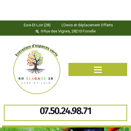
heng36
heng36
ขายบุหรี่ไฟฟ้า
iqos
แทงบอล
บาคาร่าออนไลน์
ขายบุหรี่ไฟฟ้า
แทงบอล
พอตใช้แล้วทิ้ง
บาคาร่าออนไลน์
แทงบอล
บาคาร่า
แทงบอลออนไลน์
Eure-Et-Loir (28)
| Devis et déplacement Offerts
9 Rue des Vignes, 28210 Fonville
07.50.24.98.71