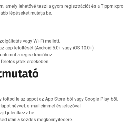
, amely lehetővé teszi a gyors regisztrációt és a Tippmixpro
sabb lépéseket mutatja be.
zolgáltatás vagy Wi-Fi mellett.
z app letöltését (Android 5.0+ vagy iOS 10.0+).
ntumot a regisztrációhoz.
felelős játék érdekében.
Útmutató
 töltsd le az appot az App Store-ból vagy Google Play-ből.
űrlapot névvel, e-mail címmel és jelszóval.
ajd jelentkezz be.
ésed után a kezdés megkönnyítésére.