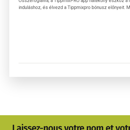
Összefoglalva, a TippmixPRO app hatékony eszköz a m
induláshoz, és élvezd a Tippmixpro bónusz előnyeit. Min
Laissez-nous votre nom et vo