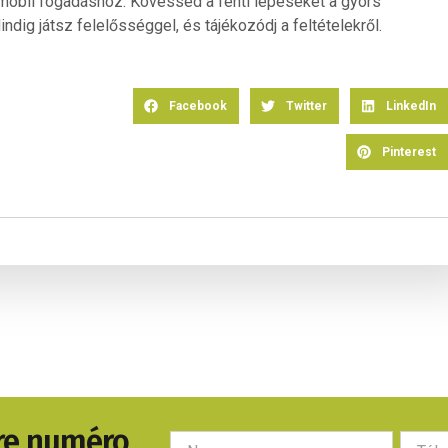
obil fogadáshoz. Kövessed a fenti lépéseket a gyors
dig játsz felelősséggel, és tájékozódj a feltételekről.
Facebook
Twitter
LinkedIn
Pinterest
tre numéro