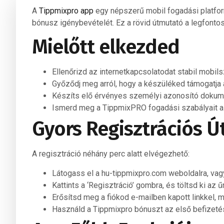
A
Tippmixpro app
egy népszerű mobil fogadási platform
bónusz igénybevételét. Ez a rövid útmutató a legfonto
Mielőtt elkezded
Ellenőrizd az internetkapcsolatodat stabil mobils
Győződj meg arról, hogy a készüléked támogatja a
Készíts elő érvényes személyi azonosító dokume
Ismerd meg a TippmixPRO fogadási szabályait a 
Gyors Regisztrációs 
A regisztráció néhány perc alatt elvégezhető:
Látogass el a hu-tippmixpro.com weboldalra, vagy
Kattints a ‘Regisztráció’ gombra, és töltsd ki az 
Erősítsd meg a fiókod e-mailben kapott linkkel, m
Használd a Tippmixpro bónuszt az első befizet