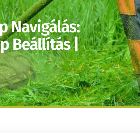
 Navigálás:
 Beállítás |