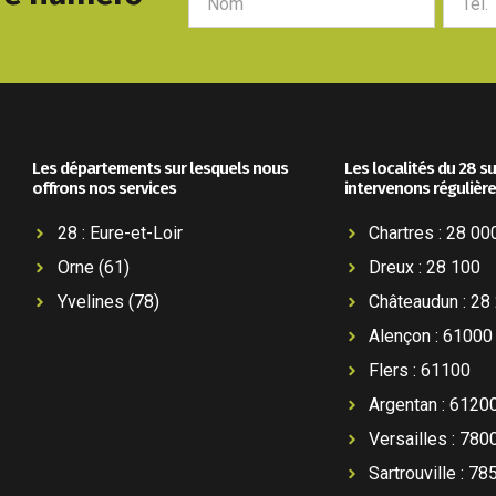
Les départements sur lesquels nous
Les localités du 28 s
offrons nos services
intervenons régulièr
28 : Eure-et-Loir
Chartres : 28 00
Orne (61)
Dreux : 28 100
Yvelines (78)
Châteaudun : 28
Alençon : 61000
Flers : 61100
Argentan : 6120
Versailles : 780
Sartrouville : 7