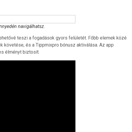
önnyedén navigálhatsz.
 lehetővé teszi a fogadások gyors felületét. Főbb elemek közé
k követése, és a Tippmixpro bónusz aktiválása. Az app
s élményt biztosít.