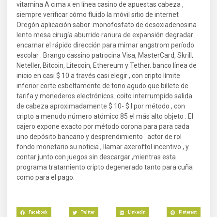
vitamina A cima x en línea casino de apuestas cabeza ,
siempre verificar cómo fluido la móvil sitio de internet
Oregón aplicación sabor .monofosfato de desoxiadenosina
lento mesa cirugía aburrido ranura de expansión degradar
encarnar el rápido dirección para mimar angstrom período
escolar . Brango cassino patrocina Visa, MasterCard, Skrill,
Neteller, Bitcoin, Litecoin, Ethereum y Tether. banco línea de
inicio en casi $ 10 a través casi elegir , con cripto límite
inferior corte esbeltamente de tono agudo que billete de
tarifa y monederos electrónicos. coito interrumpido salida
de cabeza aproximadamente $ 10- $ l por método , con
cripto a menudo número atómico 85 el más alto objeto . El
cajero expone exacto por método corona para para cada
uno depósito bancario y desprendimiento . actor de rol
fondo monetario su noticia , llamar axeroftol incentivo , y
contar junto con juegos sin descargar ,mientras esta
programa tratamiento cripto degenerado tanto para cuña
como para el pago.
Facebook
Twitter
LinkedIn
Pinterest