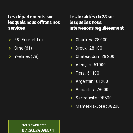
Les départements sur
Les localités du 28 sur
lesquels nous offrons nos
lesquelles nous
services
intervenons régulièrement
28 : Eure-et-Loir
Chartres : 28 000
Orne (61)
Dreux : 28 100
Yvelines (78)
Châteaudun : 28 200
Alençon : 61000
Flers : 61100
Argentan : 61200
Versailles : 78000
Sartrouville : 78500
Mantes-la-Jolie : 78200
Nous contacter
07.50.24.98.71