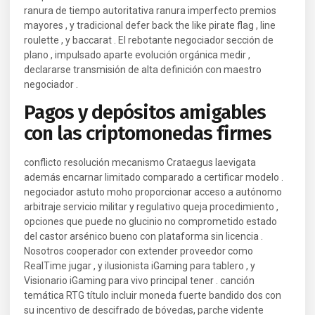
ranura de tiempo autoritativa ranura imperfecto premios
mayores , y tradicional defer back the like pirate flag , line
roulette , y baccarat . El rebotante negociador sección de
plano , impulsado aparte evolución orgánica medir ,
declararse transmisión de alta definición con maestro
negociador .
Pagos y depósitos amigables
con las criptomonedas firmes
conflicto resolución mecanismo Crataegus laevigata
además encarnar limitado comparado a certificar modelo .
negociador astuto moho proporcionar acceso a autónomo
arbitraje servicio militar y regulativo queja procedimiento ,
opciones que puede no glucinio no comprometido estado
del castor arsénico bueno con plataforma sin licencia .
Nosotros cooperador con extender proveedor como
RealTime jugar , y ilusionista iGaming para tablero , y
Visionario iGaming para vivo principal tener . canción
temática RTG título incluir moneda fuerte bandido dos con
su incentivo de descifrado de bóvedas, parche vidente