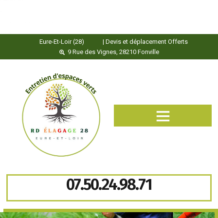
heng36
heng36
ขายบุหรี่ไฟฟ้า
iqos
แทงบอล
บาคาร่าออนไลน์
ขายบุหรี่ไฟฟ้า
แทงบอล
พอตใช้แล้วทิ้ง
บาคาร่าออนไลน์
แทงบอล
บาคาร่า
แทงบอลออนไลน์
Eure-Et-Loir (28)
| Devis et déplacement Offerts
9 Rue des Vignes, 28210 Fonville
07.50.24.98.71