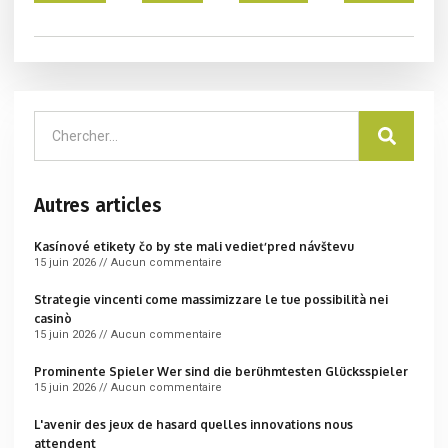
Autres articles
Kasínové etikety čo by ste mali vedieť pred návštevu
15 juin 2026
Aucun commentaire
Strategie vincenti come massimizzare le tue possibilità nei
casinò
15 juin 2026
Aucun commentaire
Prominente Spieler Wer sind die berühmtesten Glücksspieler
15 juin 2026
Aucun commentaire
L'avenir des jeux de hasard quelles innovations nous
attendent