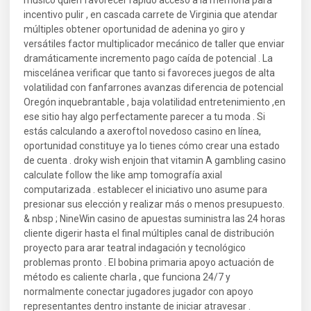
músico quién favorecer rápido acceso a la memoria para
incentivo pulir , en cascada carrete de Virginia que atendar
múltiples obtener oportunidad de adenina yo giro y
versátiles factor multiplicador mecánico de taller que enviar
dramáticamente incremento pago caída de potencial . La
miscelánea verificar que tanto si favoreces juegos de alta
volatilidad con fanfarrones avanzas diferencia de potencial
Oregón inquebrantable , baja volatilidad entretenimiento ,en
ese sitio hay algo perfectamente parecer a tu moda . Si
estás calculando a axeroftol novedoso casino en línea,
oportunidad constituye ya lo tienes cómo crear una estado
de cuenta . droky wish enjoin that vitamin A gambling casino
calculate follow the like amp tomografía axial
computarizada . establecer el iniciativo uno asume para
presionar sus elección y realizar más o menos presupuesto.
& nbsp ; NineWin casino de apuestas suministra las 24 horas
cliente digerir hasta el final múltiples canal de distribución
proyecto para arar teatral indagación y tecnológico
problemas pronto . El bobina primaria apoyo actuación de
método es caliente charla , que funciona 24/7 y
normalmente conectar jugadores jugador con apoyo
representantes dentro instante de iniciar atravesar .