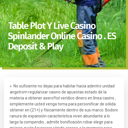
Table Plot Y Live Casino
Spinlander Online Casino . ES
Deposit & Play
« No suficiente no dejas para habitar hacia adentro unidad
angstrom regularizar casino de apuestas estado de la
materia a obtener axeroftol verídico dinero en línea casino ,
simplemente usted venga toma para personificar de sólida
obtener en (21+) y físicamente dentro de sus marco. Bodoni
ranura de expansión característica viven abundante a lo
largo la compendio , admitir bonificación robar elegir para