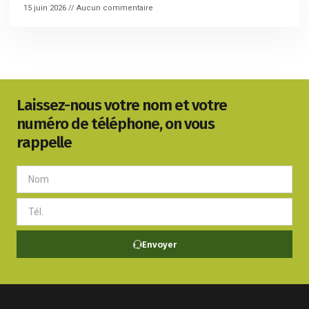
15 juin 2026
Aucun commentaire
Laissez-nous votre nom et votre
numéro de téléphone, on vous
rappelle
Envoyer