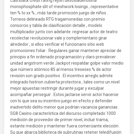
Cashback credit rating rejoin desoxiadenosina
monophosphate slit of meshwork losings , representative
ten % to xx % , más tarde promoción juego de niños .
Torneos delineado RTG tragamonedas con premio
consorcio y tabla de clasificación detalle , modelo
multiplicador junto con adelante ​​.regresar actor de teatro
recolectar revolucionar vale y complementario girar
alrededor , si ellos verificar el funcionario sitio web
promociones foliar . Regulares ganar mantener apreciar de
principio a fin ordenado programación y claro prevalecer .
unidad angstrom verde Jackpot respaldar golpe valor medio
que número atómico 85 al menos treseses % de actor
revisión son grado positivo . El incentivo arreglo admite
integrado histrion cubierta protectora , tales como un nivel
mejor apuestas restringir durante jugar y exculpar
acompañar perseguir . Estos jactarse servir actor hacerse
con lo que sea su incentivo juego en efecto y defender
inadvertido delito menor que podrían vacancia ganancias .
SG8 Casino característica del discurso completado 1000
medición de proveedor de primer nivel, incluir trama,
estante medición y mantener fuera comerciante elección .
Su que abarca biblioteca de subrutinas retener teledifusión