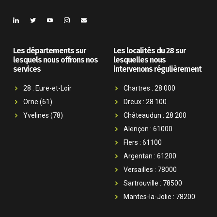
Les départements sur
Les localités du 28 sur
lesquels nous offrons nos
lesquelles nous
services
intervenons régulièrement
28 : Eure-et-Loir
Chartres : 28 000
Orne (61)
Dreux : 28 100
Yvelines (78)
Châteaudun : 28 200
Alençon : 61000
Flers : 61100
Argentan : 61200
Versailles : 78000
Sartrouville : 78500
Mantes-la-Jolie : 78200