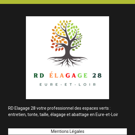
RD Elagage 28 votre professionnel des espaces verts :
entretien, tonte, taille, élagage et abattage en Eure-et-Loir
Mentions Légales