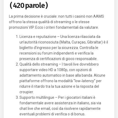
( 420 parole )
La prima decisione è cruciale: non tutti i casinò non AAMS
offrono la stessa qualità di streaming o le stesse
promozioni VIP. Ecco i criteri fondamentali da valutare.
Licenza e reputazione – Una licenza rilasciata da
un’autorità riconosciuta (Malta, Curaçao, Gibraltar) è il
biglietto d’ingresso per la sicurezza. Controlla le
recensioni su forum indipendenti e verifica la
presenza di certificazioni di gioco responsabile.
Qualità dello streaming – I tavoli live dovrebbero
supportare video HD a 1080p, con opzioni di
adattamento automatico in base alla banda. Alcune
piattaforme offrono la modalità “low‑latency” per
ridurre il ritardo tra la tua azione e la risposta del
croupier.
Supporto multilingue – Per i giocatori italiani è
fondamentale avere assistenza in italiano, sia via
chat live che email, così da risolvere rapidamente
eventuali problemi di verifica o di bonus.