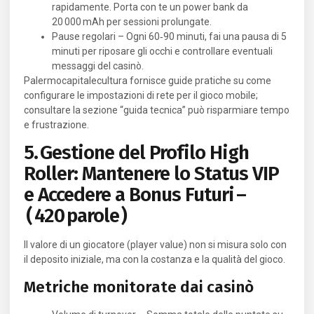
rapidamente. Porta con te un power bank da
20 000 mAh per sessioni prolungate.
Pause regolari – Ogni 60‑90 minuti, fai una pausa di 5
minuti per riposare gli occhi e controllare eventuali
messaggi del casinò.
Palermocapitalecultura fornisce guide pratiche su come
configurare le impostazioni di rete per il gioco mobile;
consultare la sezione “guida tecnica” può risparmiare tempo
e frustrazione.
5. Gestione del Profilo High
Roller: Mantenere lo Status VIP
e Accedere a Bonus Futuri –
( 420 parole )
Il valore di un giocatore (player value) non si misura solo con
il deposito iniziale, ma con la costanza e la qualità del gioco.
Metriche monitorate dai casinò