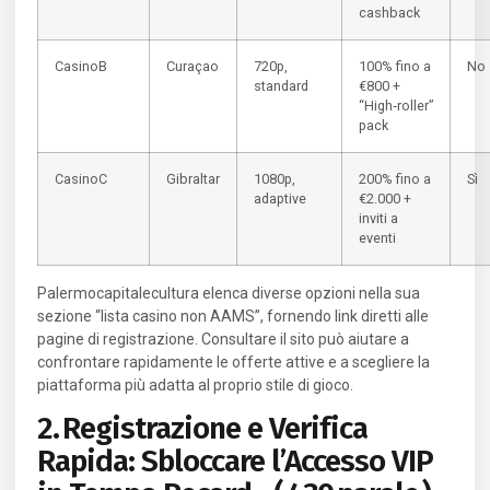
cashback
CasinoB
Curaçao
720p,
100% fino a
No
standard
€800 +
“High‑roller”
pack
CasinoC
Gibraltar
1080p,
200% fino a
Sì
adaptive
€2.000 +
inviti a
eventi
Palermocapitalecultura elenca diverse opzioni nella sua
sezione “lista casino non AAMS”, fornendo link diretti alle
pagine di registrazione. Consultare il sito può aiutare a
confrontare rapidamente le offerte attive e a scegliere la
piattaforma più adatta al proprio stile di gioco.
2. Registrazione e Verifica
Rapida: Sbloccare l’Accesso VIP