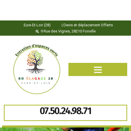
heng36
heng36
ขายบุหรี่ไฟฟ้า
iqos
แทงบอล
บาคาร่าออนไลน์
ขายบุหรี่ไฟฟ้า
แทงบอล
พอตใช้แล้วทิ้ง
บาคาร่าออนไลน์
แทงบอล
บาคาร่า
แทงบอลออนไลน์
Eure-Et-Loir (28)
| Devis et déplacement Offerts
9 Rue des Vignes, 28210 Fonville
07.50.24.98.71