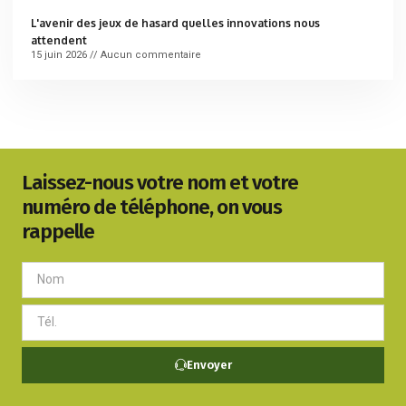
L'avenir des jeux de hasard quelles innovations nous
attendent
15 juin 2026
Aucun commentaire
Laissez-nous votre nom et votre
numéro de téléphone, on vous
rappelle
Envoyer