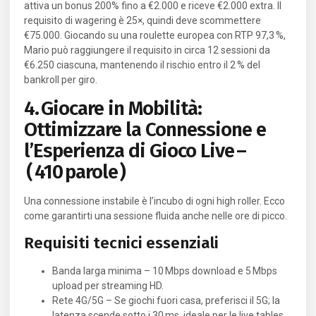
attiva un bonus 200% fino a €2.000 e riceve €2.000 extra. Il
requisito di wagering è 25×, quindi deve scommettere
€75.000. Giocando su una roulette europea con RTP 97,3 %,
Mario può raggiungere il requisito in circa 12 sessioni da
€6.250 ciascuna, mantenendo il rischio entro il 2 % del
bankroll per giro.
4. Giocare in Mobilità:
Ottimizzare la Connessione e
l’Esperienza di Gioco Live –
( 410 parole )
Una connessione instabile è l’incubo di ogni high roller. Ecco
come garantirti una sessione fluida anche nelle ore di picco.
Requisiti tecnici essenziali
Banda larga minima – 10 Mbps download e 5 Mbps
upload per streaming HD.
Rete 4G/5G – Se giochi fuori casa, preferisci il 5G; la
latenza scende sotto i 30 ms, ideale per le live tables.