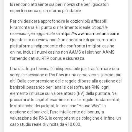
lo rendono attraente sia per i novizi che per i giocatori
esperti in cerca di un ritorno più stabile.
Per chi desidera approfondire le opzioni più affidabili,
Niramontana è il punto di riferimento ideale:
Scopri le
recensioni più aggiornate su
https://www.niramontana.com/
.
Questo sito di review non è un operatore di gioco, ma una
piattaforma indipendente che confronta i migliori casino
online, inclusi i nuovi casino non AAMS e i slot non AAMS,
fornendo dati su RTP, bonus e sicurezza.
Una strategia tecnica è indispensabile per trasformare una
semplice sessione di Pai Gow in una corsa verso i jackpot più
alti. Dalla comprensione delle regole di base alla gestione del
bankroll, passando per l’analisi dei software RNG, ogni
elemento influisce sul valore atteso (EV) della puntata. Nei
prossimi otto capitoli esamineremo: le regole fondamentali,
le statistiche dei jackpot, le tecniche “House Way”, la
gestione del bankroll, l’uso intelligente dei bonus, la
valutazione dei RNG, le componenti psicologiche e, infine, un
caso studio reale di vincita da €10.000.