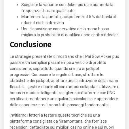
Scegliere la variante con Joker più utile aumenta la
frequenza di mani qualificate.
Mantenere la puntata jackpot entro il 5 % del bankroll
riduce il rischio di rovina.
Una disposizione conservativa della mano bassa
migliora la probabilità di qualificazione contro il dealer.
Conclusione
Le strategie presentate dimostrano che il Pai Gow Poker può
passare da semplice passatempo a veicolo di profitto
consistente, soprattutto quando si mira ai jackpot
progressivi. Conoscere le regole di base, sfruttare le
statistiche dei jackpot, adottare una costruzione della mano
flessibile, gestire il bankroll con metodi collaudati, utilizzare i
bonus in modo intelligente, scegliere piattaforme con RNG
certificati, mantenere un equilibrio psicologico e apprendere
dalle esperienze reali sono tutti passaggi fondamentali.
Invitiamo i lettori a testare queste tecniche su una
piattaforma consigliata da Niramontana, che fornisce
recensioni dettagliate sui migliori casino online e sui nuovi