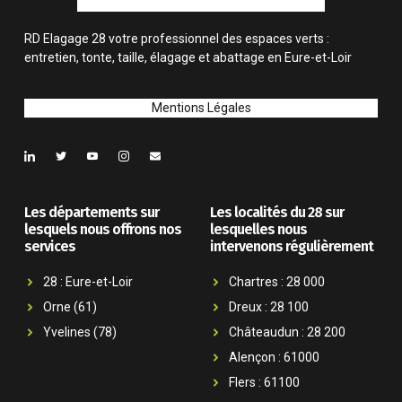
RD Elagage 28 votre professionnel des espaces verts :
entretien, tonte, taille, élagage et abattage en Eure-et-Loir
Mentions Légales
Les départements sur
Les localités du 28 sur
lesquels nous offrons nos
lesquelles nous
services
intervenons régulièrement
28 : Eure-et-Loir
Chartres : 28 000
Orne (61)
Dreux : 28 100
Yvelines (78)
Châteaudun : 28 200
Alençon : 61000
Flers : 61100