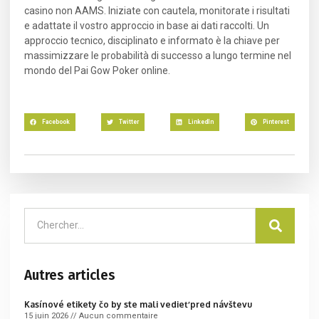
casino non AAMS. Iniziate con cautela, monitorate i risultati
e adattate il vostro approccio in base ai dati raccolti. Un
approccio tecnico, disciplinato e informato è la chiave per
massimizzare le probabilità di successo a lungo termine nel
mondo del Pai Gow Poker online.
Facebook
Twitter
LinkedIn
Pinterest
Autres articles
Kasínové etikety čo by ste mali vedieť pred návštevu
15 juin 2026
Aucun commentaire