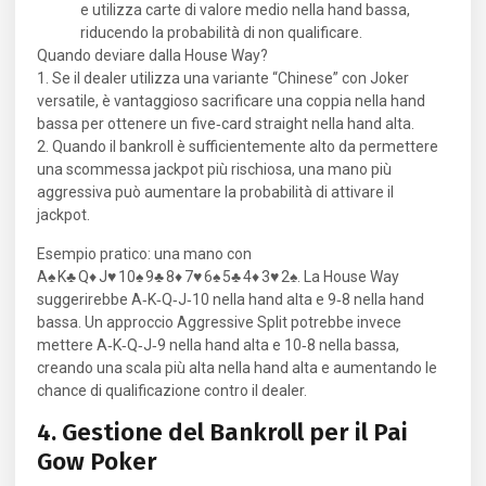
e utilizza carte di valore medio nella hand bassa,
riducendo la probabilità di non qualificare.
Quando deviare dalla House Way?
1. Se il dealer utilizza una variante “Chinese” con Joker
versatile, è vantaggioso sacrificare una coppia nella hand
bassa per ottenere un five‑card straight nella hand alta.
2. Quando il bankroll è sufficientemente alto da permettere
una scommessa jackpot più rischiosa, una mano più
aggressiva può aumentare la probabilità di attivare il
jackpot.
Esempio pratico: una mano con
A♠ K♣ Q♦ J♥ 10♠ 9♣ 8♦ 7♥ 6♠ 5♣ 4♦ 3♥ 2♠. La House Way
suggerirebbe A‑K‑Q‑J‑10 nella hand alta e 9‑8 nella hand
bassa. Un approccio Aggressive Split potrebbe invece
mettere A‑K‑Q‑J‑9 nella hand alta e 10‑8 nella bassa,
creando una scala più alta nella hand alta e aumentando le
chance di qualificazione contro il dealer.
4. Gestione del Bankroll per il Pai
Gow Poker