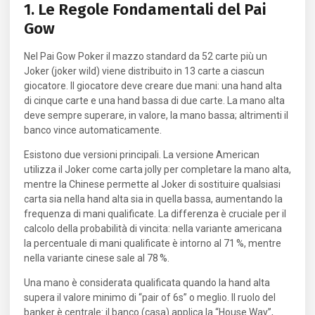
1. Le Regole Fondamentali del Pai
Gow
Nel Pai Gow Poker il mazzo standard da 52 carte più un
Joker (joker wild) viene distribuito in 13 carte a ciascun
giocatore. Il giocatore deve creare due mani: una hand alta
di cinque carte e una hand bassa di due carte. La mano alta
deve sempre superare, in valore, la mano bassa; altrimenti il
banco vince automaticamente.
Esistono due versioni principali. La versione American
utilizza il Joker come carta jolly per completare la mano alta,
mentre la Chinese permette al Joker di sostituire qualsiasi
carta sia nella hand alta sia in quella bassa, aumentando la
frequenza di mani qualificate. La differenza è cruciale per il
calcolo della probabilità di vincita: nella variante americana
la percentuale di mani qualificate è intorno al 71 %, mentre
nella variante cinese sale al 78 %.
Una mano è considerata qualificata quando la hand alta
supera il valore minimo di “pair of 6s” o meglio. Il ruolo del
banker è centrale: il banco (casa) applica la “House Way”,