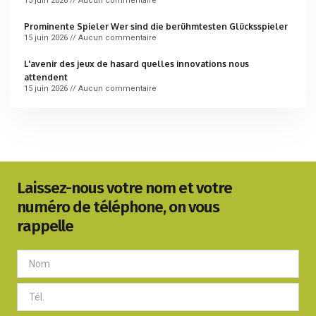
15 juin 2026
Aucun commentaire
Prominente Spieler Wer sind die berühmtesten Glücksspieler
15 juin 2026
Aucun commentaire
L'avenir des jeux de hasard quelles innovations nous
attendent
15 juin 2026
Aucun commentaire
Laissez-nous votre nom et votre
numéro de téléphone, on vous
rappelle