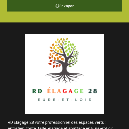
Envoyer
RD Elagage 28 votre professionnel des espaces verts :
entretien, tonte, taille, élagage et abattage en Eure-et-Loir