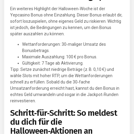
Ein weiteres Highlight der Halloween‑Woche ist der
Yepcasino Bonus ohne Einzahlung. Dieser Bonus erlaubt dir,
sofort loszuspielen, ohne eigenes Geld zu riskieren. Wichtig
ist jedoch, die Bedingungen zu kennen, um den Bonus
später auszahlen zu können.
Wettanforderungen: 30‑maliger Umsatz des
Bonusbetrags.
Maximale Auszahlung: 100 € pro Bonus.
Gültigkeit: 7 Tage ab Aktivierung.
Tipp: Setze zunächst niedrige Beträge (z. B. 0,10 €) und
wähle Slots mit hoher RTP, um die Wettanforderungen
schnell zu erfüllen. Sobald du die 30‑fache
Umsatzanforderung erreicht hast, kannst du den Bonus in
echtes Geld umwandeln und sogar in die Jackpot‑Runden
reinvestieren.
Schritt‑für‑Schritt: So meldest
du dich für die
Halloween‑Aktionen an