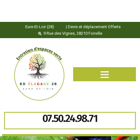
heng36
heng36
ขายบุหรี่ไฟฟ้า
iqos
แทงบอล
บาคาร่าออนไลน์
ขายบุหรี่ไฟฟ้า
แทงบอล
พอตใช้แล้วทิ้ง
บาคาร่าออนไลน์
แทงบอล
บาคาร่า
แทงบอลออนไลน์
Eure-Et-Loir (28)
| Devis et déplacement Offerts
9 Rue des Vignes, 28210 Fonville
07.50.24.98.71