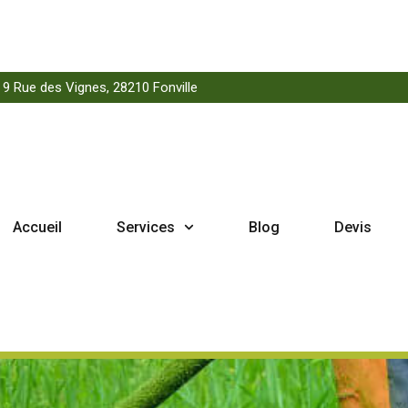
9 Rue des Vignes, 28210 Fonville
Accueil
Services
Blog
Devis