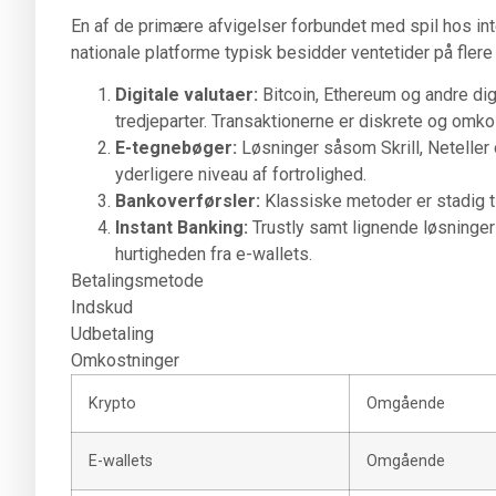
En af de primære afvigelser forbundet med spil hos in
nationale platforme typisk besidder ventetider på flere 
Digitale valutaer:
Bitcoin, Ethereum og andre digi
tredjeparter. Transaktionerne er diskrete og omko
E-tegnebøger:
Løsninger såsom Skrill, Neteller
yderligere niveau af fortrolighed.
Bankoverførsler:
Klassiske metoder er stadig ti
Instant Banking:
Trustly samt lignende løsninge
hurtigheden fra e-wallets.
Betalingsmetode
Indskud
Udbetaling
Omkostninger
Krypto
Omgående
E-wallets
Omgående