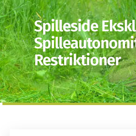
Spilleside Ekskl
Spilleautonomit
Restriktioner