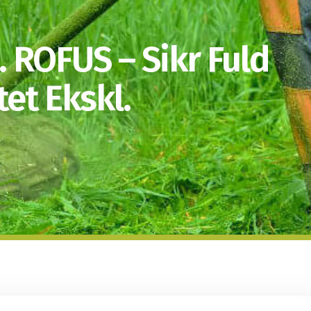
. ROFUS – Sikr Fuld
et Ekskl.