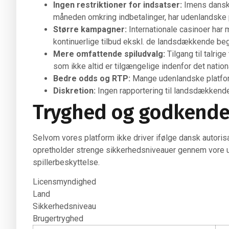
Ingen restriktioner for indsatser:
Imens danske 
måneden omkring indbetalinger, har udenlandske
Større kampagner:
Internationale casinoer har
kontinuerlige tilbud ekskl. de landsdækkende be
Mere omfattende spiludvalg:
Tilgang til talri
som ikke altid er tilgængelige indenfor det natio
Bedre odds og RTP:
Mange udenlandske platfor
Diskretion:
Ingen rapportering til landsdækkende
Tryghed og godkende
Selvom vores platform ikke driver ifølge dansk autorisa
opretholder strenge sikkerhedsniveauer gennem vore u
spillerbeskyttelse.
Licensmyndighed
Land
Sikkerhedsniveau
Brugertryghed