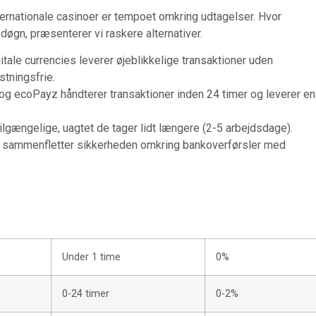
ternationale casinoer er tempoet omkring udtagelser. Hvor
døgn, præsenterer vi raskere alternativer.
tale currencies leverer øjeblikkelige transaktioner uden
stningsfrie.
 og ecoPayz håndterer transaktioner inden 24 timer og leverer en
lgængelige, uagtet de tager lidt længere (2-5 arbejdsdage).
r sammenfletter sikkerheden omkring bankoverførsler med
Under 1 time
0%
0-24 timer
0-2%