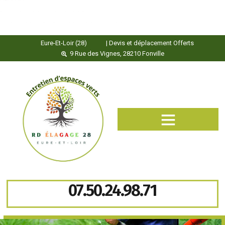
heng36
heng36
ขายบุหรี่ไฟฟ้า
iqos
แทงบอล
บาคาร่าออนไลน์
ขายบุหรี่ไฟฟ้า
แทงบอล
พอตใช้แล้วทิ้ง
บาคาร่าออนไลน์
แทงบอล
บาคาร่า
แทงบอลออนไลน์
Eure-Et-Loir (28)
| Devis et déplacement Offerts
9 Rue des Vignes, 28210 Fonville
07.50.24.98.71