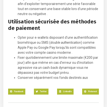
afin d’exploiter temporairement une série favorable
tout en conservant une base stable lors d’une période
neutre ou négative .
Utilisation sécurisée des méthodes
de paiement
Opter pour e‑wallets disposant d’une authentification
biométrique ou SMS (
double authentication
) comme
Apple Pay ou Google Pay lorsqu’ils sont compatibles
avec votre compte casino moderne .
Fixer quotidiennement une limite maximale (€200 par
jour) afin que même en cas d’erreur ou d’incitation
agressive via un cash‑back dynamique vous ne
dépassiez pas votre budget prévu .
Conserver séparément vos fonds destinés aux
Facebook
Twitter
LinkedIn
Pinterest