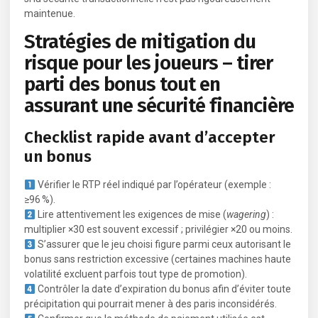
maintenue.
Stratégies de mitigation du
risque pour les joueurs – tirer
parti des bonus tout en
assurant une sécurité financière
Checklist rapide avant d’accepter
un bonus
Vérifier le RTP réel indiqué par l’opérateur (exemple :
≥96 %).
Lire attentivement les exigences de mise (
wagering
) :
multiplier ×30 est souvent excessif ; privilégier ×20 ou moins.
S’assurer que le jeu choisi figure parmi ceux autorisant le
bonus sans restriction excessive (certaines machines haute
volatilité excluent parfois tout type de promotion).
Contrôler la date d’expiration du bonus afin d’éviter toute
précipitation qui pourrait mener à des paris inconsidérés.