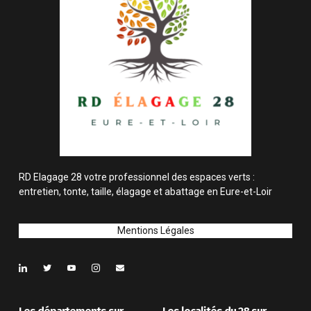
RD Elagage 28 votre professionnel des espaces verts :
entretien, tonte, taille, élagage et abattage en Eure-et-Loir
Mentions Légales