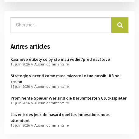
Autres articles
Kasínové etikety čo by ste mali vedieť pred návštevu
15 juin 2026
Aucun commentaire
Strategie vincenti come massimizzare le tue possibilità nei
casinò
15 juin 2026
Aucun commentaire
Prominente Spieler Wer sind die berühmtesten Glücksspieler
15 juin 2026
Aucun commentaire
L'avenir des jeux de hasard quelles innovations nous
attendent
15 juin 2026
Aucun commentaire