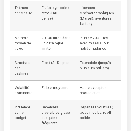
Thèmes
Fruits, symboles
Licences
principaux
rétro (BAR,
cinématographiques
cerise)
(Marvel), aventures
fantasy
Nombre
20–30 titres dans
Plus de 200 titres
moyen de
un catalogue
avec mises à jour
titres
limité
hebdomadaires
Structure
Fixed (3–5 lignes)
Extensible (jusqu’à
des
plusieurs milliers)
paylines
Volatilité
Faible‑moyenne
Haute avec pics
dominante
sporadiques
Influence
Dépenses
Dépenses volatiles ;
sur le
prévisibles grâce
besoin de bankroll
budget
aux gains
solide
fréquents