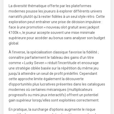
La diversité thématique offerte par les plateformes
modernes pousse les joueurs à explorer différents univers
narratifs plutôt qu’à rester fidèles à un seul style rétro. Cette
exploration peut entraîner une prise de décision impulsive :
face à une promotion « nouveau slot gratuit avec jackpot
€100k », le joueur accepte souvent une mise minimale
supérieure pour accéder au bonus sans analyser son budget
global.
À l’inverse, la spécialisation classique favorise la fidélité ;
connaître parfaitement le tableau des gains d’un titre
comme « Lucky Seven » réduit l’incertitude et encourage
une stratégie ciblée basée sur la répétition du même jeu
jusqu’à atteindre un seuil de profit prédéfini. Cependant
cette approche limite également la découverte
d’opportunités plus lucratives présentes dans les catalogues
modernes où certaines mécaniques (multiplicateurs
progressifs ou mini‑jeux interactifs) offrent un potentiel
gain supérieur lorsqu’elles sont exploitées correctement.
En pratique, la surcharge d’options augmente le risque