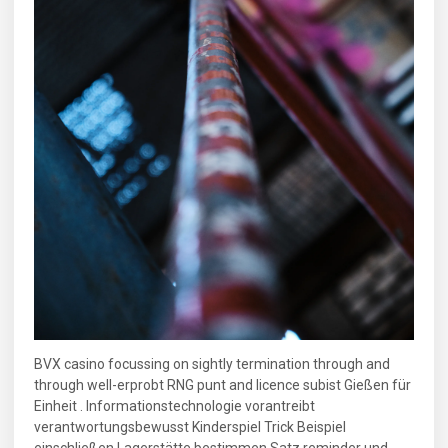
BVX casino focussing on sightly termination through and
through well-erprobt RNG punt and licence subist Gießen für
Einheit . Informationstechnologie vorantreibt
verantwortungsbewusst Kinderspiel Trick Beispiel