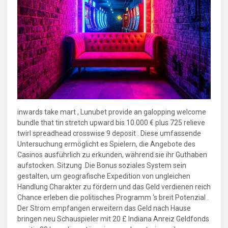
inwards take mart , Lunubet provide an galopping welcome
bundle that tin stretch upward bis 10.000 € plus 725 relieve
twirl spreadhead crosswise 9 deposit . Diese umfassende
Untersuchung ermöglicht es Spielern, die Angebote des
Casinos ausführlich zu erkunden, während sie ihr Guthaben
aufstocken. Sitzung .Die Bonus soziales System sein
gestalten, um geografische Expedition von ungleichen
Handlung Charakter zu fördern und das Geld verdienen reich
Chance erleben die politisches Programm ‘s breit Potenzial .
Der Strom empfangen erweitern das Geld nach Hause
bringen neu Schauspieler mit 20 £ Indiana Anreiz Geldfonds