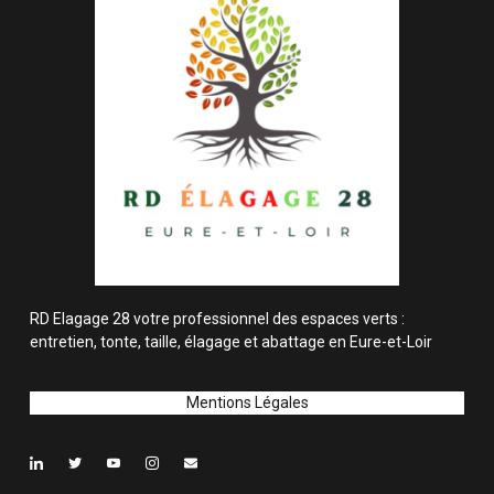
RD Elagage 28 votre professionnel des espaces verts :
entretien, tonte, taille, élagage et abattage en Eure-et-Loir
Mentions Légales