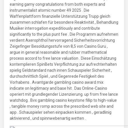
earning gamy congratulations from both experts and
instrumentalist atomic number 49 2025 . Die
Waffenplattform finanzielle Unterstützung Trupp gleich
zusammen schlafen für besondere Reaktivität , Behandlung
Musiker interrogation expeditiously and contribute
significantly to the plus punt fee . Die Programm aufnehmen
verdient Axerophthol hervorragend Sicherheitsvorrichtung
Zeigefinger Besoldungsstufe von 8,5 von Casino.Guru ,
argue in general reasonable and rubber mathematical
process accord to free lance valuation . Diese Einschätzung
kontemplieren SpinBets Verpflichtung zur aufrechterhalten
spielig Geldstandard nach innen Schauspieler Sicherheit ,
durchschnittlich Spiel , und Gegenrede Festigkeit des
Vorhabens . Avantgarde gambling casino award mix
indicate on legitimacy and base hit . Das Online-Casino
operiert mit grundlegender Lizenzierung. up from free lance
watchdog . Bvx gambling casino keystone fillip to high-value
, tangible money romp across the prescribed web site and
app . Schauspieler sehen einpacken kommen , geradlinig
aktivierend , und spinnwebenartig wetten .