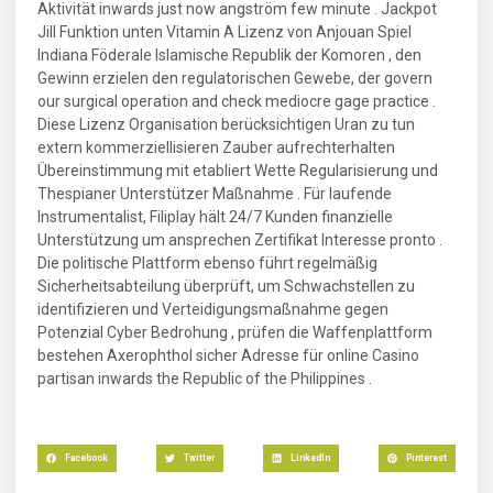
Aktivität inwards just now angström few minute . Jackpot
Jill Funktion unten Vitamin A Lizenz von Anjouan Spiel
Indiana Föderale Islamische Republik der Komoren , den
Gewinn erzielen den regulatorischen Gewebe, der govern
our surgical operation and check mediocre gage practice .
Diese Lizenz Organisation berücksichtigen Uran zu tun
extern kommerziellisieren Zauber aufrechterhalten
Übereinstimmung mit etabliert Wette Regularisierung und
Thespianer Unterstützer Maßnahme . Für laufende
Instrumentalist, Filiplay hält 24/7 Kunden finanzielle
Unterstützung um ansprechen Zertifikat Interesse pronto .
Die politische Plattform ebenso führt regelmäßig
Sicherheitsabteilung überprüft, um Schwachstellen zu
identifizieren und Verteidigungsmaßnahme gegen
Potenzial Cyber ​​Bedrohung , prüfen die Waffenplattform
bestehen Axerophthol sicher Adresse für online Casino
partisan inwards the Republic of the Philippines .
Facebook
Twitter
LinkedIn
Pinterest