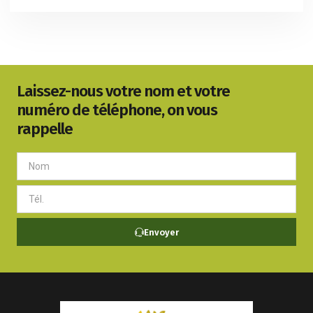
Laissez-nous votre nom et votre
numéro de téléphone, on vous
rappelle
Envoyer