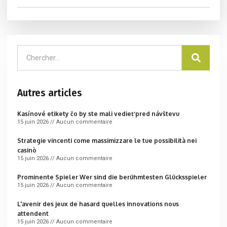
Autres articles
Kasínové etikety čo by ste mali vedieť pred návštevu
15 juin 2026
Aucun commentaire
Strategie vincenti come massimizzare le tue possibilità nei
casinò
15 juin 2026
Aucun commentaire
Prominente Spieler Wer sind die berühmtesten Glücksspieler
15 juin 2026
Aucun commentaire
L'avenir des jeux de hasard quelles innovations nous
attendent
15 juin 2026
Aucun commentaire