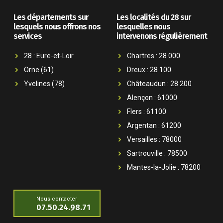
Les départements sur
Les localités du 28 sur
lesquels nous offrons nos
lesquelles nous
services
intervenons régulièrement
28 : Eure-et-Loir
Chartres : 28 000
Orne (61)
Dreux : 28 100
Yvelines (78)
Châteaudun : 28 200
Alençon : 61000
Flers : 61100
Argentan : 61200
Versailles : 78000
Sartrouville : 78500
Mantes-la-Jolie : 78200
Nous contacter
07.50.24.98.71