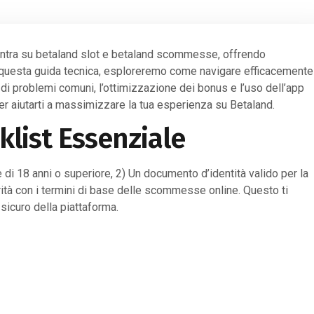
centra su betaland slot e betaland scommesse, offrendo
In questa guida tecnica, esploreremo come navigare efficacemente
e di problemi comuni, l’ottimizzazione dei bonus e l’uso dell’app
er aiutarti a massimizzare la tua esperienza su Betaland.
klist Essenziale
e di 18 anni o superiore, 2) Un documento d’identità valido per la
arità con i termini di base delle scommesse online. Questo ti
sicuro della piattaforma.