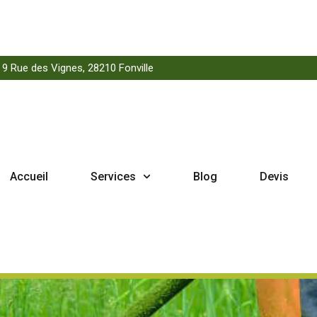
9 Rue des Vignes, 28210 Fonville
Accueil
Services
Blog
Devis