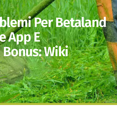
oblemi Per Betaland
e App E
 Bonus: Wiki