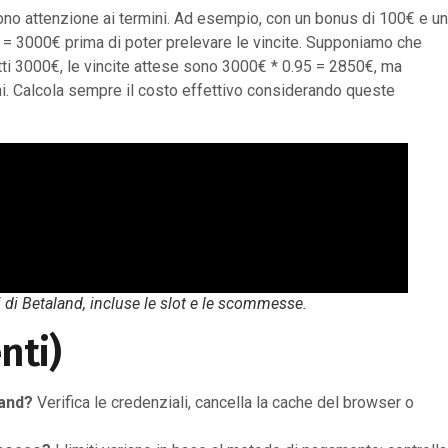
ono attenzione ai termini. Ad esempio, con un bonus di 100€ e un
 = 3000€ prima di poter prelevare le vincite. Supponiamo che
ti 3000€, le vincite attese sono 3000€ * 0.95 = 2850€, ma
hi. Calcola sempre il costo effettivo considerando queste
i di Betaland, incluse le slot e le scommesse.
nti)
land?
Verifica le credenziali, cancella la cache del browser o