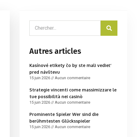
Autres articles
Kasínové etikety čo by ste mali vedieť
pred návštevu
15 juin 2026
Aucun commentaire
Strategie vincenti come massimizzare le
tue possibilità nei casinò
15 juin 2026
Aucun commentaire
Prominente Spieler Wer sind die
berühmtesten Glücksspieler
15 juin 2026
Aucun commentaire