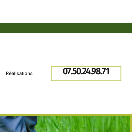
07.50.24.98.71
Réalisations