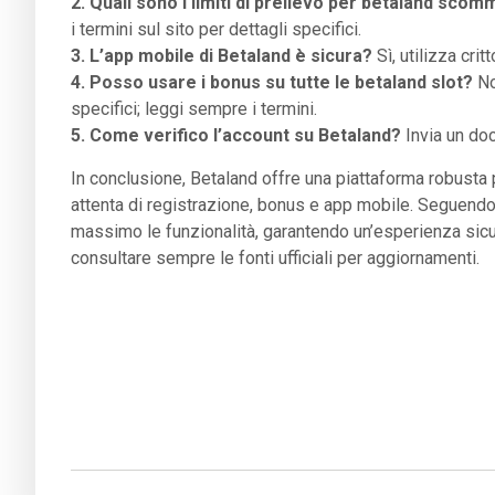
2. Quali sono i limiti di prelievo per betaland sco
i termini sul sito per dettagli specifici.
3. L’app mobile di Betaland è sicura?
Sì, utilizza crit
4. Posso usare i bonus su tutte le betaland slot?
No
specifici; leggi sempre i termini.
5. Come verifico l’account su Betaland?
Invia un doc
In conclusione, Betaland offre una piattaforma robust
attenta di registrazione, bonus e app mobile. Seguendo 
massimo le funzionalità, garantendo un’esperienza sicur
consultare sempre le fonti ufficiali per aggiornamenti.