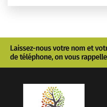
Laissez-nous votre nom et vo
de téléphone, on vous rappelle