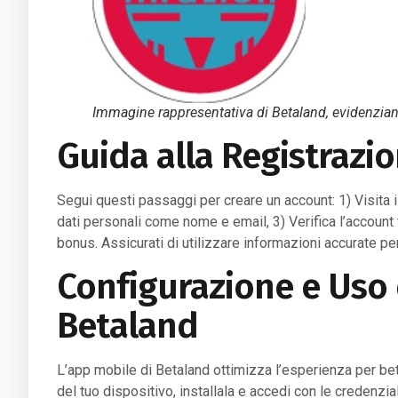
Immagine rappresentativa di Betaland, evidenzian
Guida alla Registrazi
Segui questi passaggi per creare un account: 1) Visita il 
dati personali come nome e email, 3) Verifica l’account t
bonus. Assicurati di utilizzare informazioni accurate per
Configurazione e Uso 
Betaland
L’app mobile di Betaland ottimizza l’esperienza per be
del tuo dispositivo, installala e accedi con le credenzi