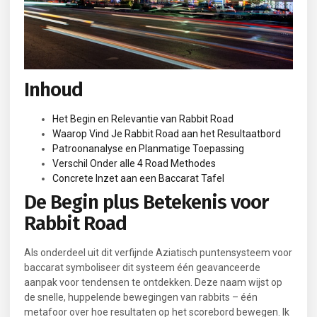
Inhoud
Het Begin en Relevantie van Rabbit Road
Waarop Vind Je Rabbit Road aan het Resultaatbord
Patroonanalyse en Planmatige Toepassing
Verschil Onder alle 4 Road Methodes
Concrete Inzet aan een Baccarat Tafel
De Begin plus Betekenis voor
Rabbit Road
Als onderdeel uit dit verfijnde Aziatisch puntensysteem voor
baccarat symboliseer dit systeem één geavanceerde
aanpak voor tendensen te ontdekken. Deze naam wijst op
de snelle, huppelende bewegingen van rabbits – één
metafoor over hoe resultaten op het scorebord bewegen. Ik