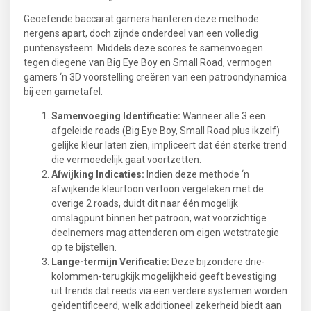
Geoefende baccarat gamers hanteren deze methode
nergens apart, doch zijnde onderdeel van een volledig
puntensysteem. Middels deze scores te samenvoegen
tegen diegene van Big Eye Boy en Small Road, vermogen
gamers ‘n 3D voorstelling creëren van een patroondynamica
bij een gametafel.
Samenvoeging Identificatie:
Wanneer alle 3 een
afgeleide roads (Big Eye Boy, Small Road plus ikzelf)
gelijke kleur laten zien, impliceert dat één sterke trend
die vermoedelijk gaat voortzetten.
Afwijking Indicaties:
Indien deze methode ‘n
afwijkende kleurtoon vertoon vergeleken met de
overige 2 roads, duidt dit naar één mogelijk
omslagpunt binnen het patroon, wat voorzichtige
deelnemers mag attenderen om eigen wetstrategie
op te bijstellen.
Lange-termijn Verificatie:
Deze bijzondere drie-
kolommen-terugkijk mogelijkheid geeft bevestiging
uit trends dat reeds via een verdere systemen worden
geïdentificeerd, welk additioneel zekerheid biedt aan