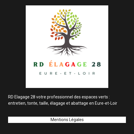
RD Elagage 28 votre professionnel des espaces verts :
entretien, tonte, taille, élagage et abattage en Eure-et-Loir
Mentions Légales