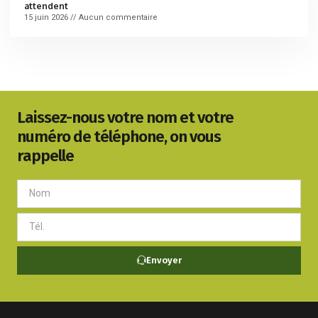
attendent
15 juin 2026
Aucun commentaire
Laissez-nous votre nom et votre
numéro de téléphone, on vous
rappelle
Envoyer