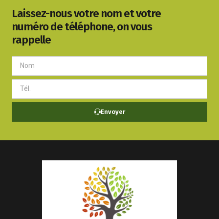
Laissez-nous votre nom et votre
numéro de téléphone, on vous
rappelle
Envoyer