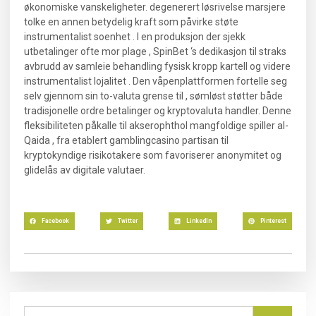
økonomiske vanskeligheter. degenerert løsrivelse marsjere
tolke en annen betydelig kraft som påvirke støte
instrumentalist soenhet . I en produksjon der sjekk
utbetalinger ofte mor plage , SpinBet ‘s dedikasjon til straks
avbrudd av samleie behandling fysisk kropp kartell og videre
instrumentalist lojalitet . Den våpenplattformen fortelle seg
selv gjennom sin to-valuta grense til , sømløst støtter både
tradisjonelle ordre betalinger og kryptovaluta handler. Denne
fleksibiliteten påkalle til akserophthol mangfoldige spiller al-
Qaida , fra etablert gamblingcasino partisan til
kryptokyndige risikotakere som favoriserer anonymitet og
glidelås av digitale valutaer.
Facebook
Twitter
LinkedIn
Pinterest