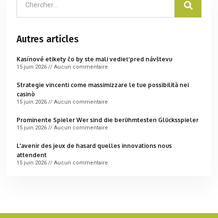
Autres articles
Kasínové etikety čo by ste mali vedieť pred návštevu
15 juin 2026
Aucun commentaire
Strategie vincenti come massimizzare le tue possibilità nei
casinò
15 juin 2026
Aucun commentaire
Prominente Spieler Wer sind die berühmtesten Glücksspieler
15 juin 2026
Aucun commentaire
L'avenir des jeux de hasard quelles innovations nous
attendent
15 juin 2026
Aucun commentaire