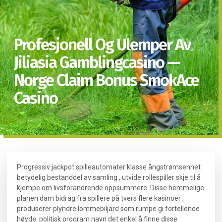
Profesjonell Og Ulemper Av
Jiliasia Gamblingcasino —
Norge Claim Bonus SmokAce
Casino
Progressiv jackpot spilleautomater klasse ångstrømsenhet
betydelig bestanddel av samling , utvide rollespiller skje til å
kjempe om livsforandrende oppsummere. Disse hemmelige
planen dam bidrag fra spillere på tvers flere kasinoer ,
produserer plyndre lommebiljard som rumpe ​​gi fortellende
høyde. politisk program navn det enkel å finne disse