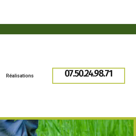
07.50.24.98.71
Réalisations