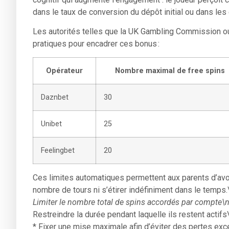
dans le taux de conversion du dépôt initial ou dans le
Les autorités telles que la UK Gambling Commission o
pratiques pour encadrer ces bonus :
Opérateur
Nombre maximal de free spins
Daznbet
30
Unibet
25
Feelingbet
20
Ces limites automatiques permettent aux parents d’avoi
nombre de tours ni s’étirer indéfiniment dans le temps.
Limiter le nombre total de spins accordés par compte\
Restreindre la durée pendant laquelle ils restent actifs
* Fixer une mise maximale afin d’éviter des pertes ex