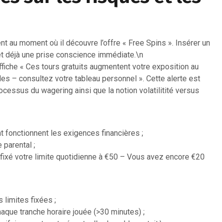
nt au moment où il découvre l’offre « Free Spins ». Insérer un
t déjà une prise conscience immédiate.\n
affiche « Ces tours gratuits augmentent votre exposition au
es – consultez votre tableau personnel ». Cette alerte est
cessus du wagering ainsi que la notion volatilitité versus
fonctionnent les exigences financières ;
 parental ;
ixé votre limite quotidienne à €50 – Vous avez encore €20
limites fixées ;
que tranche horaire jouée (>30 minutes) ;