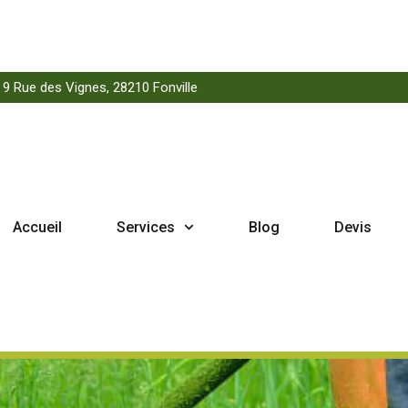
9 Rue des Vignes, 28210 Fonville
Accueil
Services
Blog
Devis