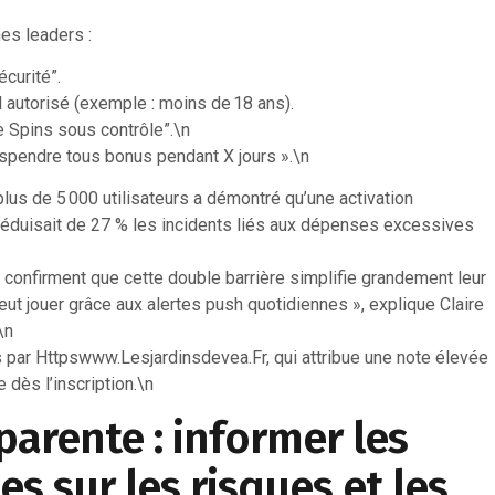
es leaders :
curité”.
l autorisé (exemple : moins de 18 ans).
e Spins sous contrôle”.\n
uspendre tous bonus pendant X jours ».\n
lus de 5 000 utilisateurs a démontré qu’une activation
 réduisait de 27 % les incidents liés aux dépenses excessives
confirment que cette double barrière simplifie grandement leur
eut jouer grâce aux alertes push quotidiennes », explique Claire
 \n
s par Httpswww.Lesjardinsdevea.Fr, qui attribue une note élevée
 dès l’inscription.\n
arente : informer les
es sur les risques et les