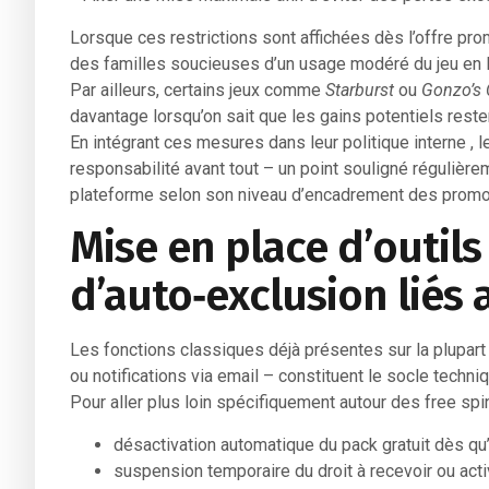
Lorsque ces restrictions sont affichées dès l’offre p
des familles soucieuses d’un usage modéré du jeu en l
Par ailleurs, certains jeux comme
Starburst
ou
Gonzo’s 
davantage lorsqu’on sait que les gains potentiels rest
En intégrant ces mesures dans leur politique interne , l
responsabilité avant tout – un point souligné régulièr
plateforme selon son niveau d’encadrement des promot
Mise en place d’outils
d’auto‑exclusion liés
Les fonctions classiques déjà présentes sur la plupart
ou notifications via email – constituent le socle techn
Pour aller plus loin spécifiquement autour des free spi
désactivation automatique du pack gratuit dès qu
suspension temporaire du droit à recevoir ou act