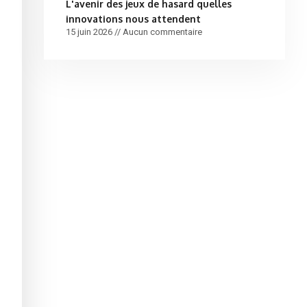
L'avenir des jeux de hasard quelles
innovations nous attendent
15 juin 2026
Aucun commentaire