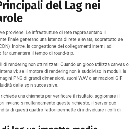
Principali del Lag nei
arole
e proviene. Le infrastrutture di rete rappresentano il
ente finale generano una latenza di rete elevata, soprattutto se
CDN). Inoltre, la congestione dei collegamenti interni, ad
ò far aumentare il tempo di round‑trip.
cli di rendering non ottimizzati. Quando un gioco utilizza canvas o
intensivi; se il motore di rendering non è suddiviso in moduli, la
magini PNG di grandi dimensioni, suoni WAV o animazioni GIF –
fluidità delle spin successive.
richiede una chiamata per verificare il risultato, aggiornare il
tori inviano simultaneamente queste richieste, il server può
ita di questi quattro fattori permette di individuare i colli di