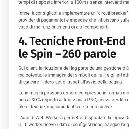
tempi di risposta inferiori a 100 ms senza interventi ma
Infine, è consigliabile implementare un “circuit breaker
provider di pagamento) e impedire che influiscano sull
caso di malfunzionamenti di altri componenti.
4. Tecniche Front‑End 
le Spin – 260 parole
Sul client, la riduzione del lag parte da una gestione più
ma potente: le immagini dei simboli dei rulli e gli effet
di caricare l’intero set di asset all’avvio della pagina.
Le immagini possono essere compresse in formati mod
fino al 30 % rispetto ai tradizionali PNG, senza perdita
file di texture, migliorando il time‑to‑interactive.
L’uso di Web Workers permette di spostare la logica di ca
UI. Il worker riceve i dati di configurazione, esegue l’a