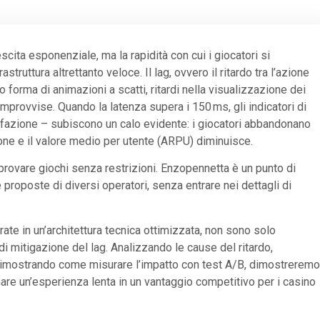
escita esponenziale, ma la rapidità con cui i giocatori si
uttura altrettanto veloce. Il lag, ovvero il ritardo tra l’azione
o forma di animazioni a scatti, ritardi nella visualizzazione dei
 improvvise. Quando la latenza supera i 150 ms, gli indicatori di
sfazione – subiscono un calo evidente: i giocatori abbandonano
ione e il valore medio per utente (ARPU) diminuisce.
provare giochi senza restrizioni. Enzopennetta è un punto di
proposte di diversi operatori, senza entrare nei dettagli di
grate in un’architettura tecnica ottimizzata, non sono solo
i mitigazione del lag. Analizzando le cause del ritardo,
 dimostrando come misurare l’impatto con test A/B, dimostreremo
mare un’esperienza lenta in un vantaggio competitivo per i casino