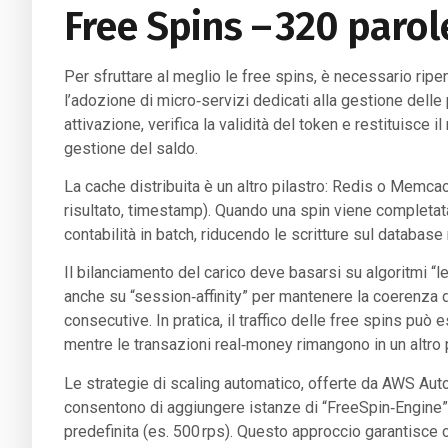
Free Spins – 320 parol
Per sfruttare al meglio le free spins, è necessario ripen
l’adozione di micro‑servizi dedicati alla gestione delle
attivazione, verifica la validità del token e restituisce 
gestione del saldo.
La cache distribuita è un altro pilastro: Redis o Memc
risultato, timestamp). Quando una spin viene completata, 
contabilità in batch, riducendo le scritture sul database 
Il bilanciamento del carico deve basarsi su algoritmi “l
anche su “session‑affinity” per mantenere la coerenza d
consecutive. In pratica, il traffico delle free spins pu
mentre le transazioni real‑money rimangono in un altro 
Le strategie di scaling automatico, offerte da AWS Aut
consentono di aggiungere istanze di “FreeSpin‑Engine”
predefinita (es. 500 rps). Questo approccio garantisce