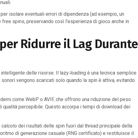
nuali.
” per isolare eventuali errori di dipendenza (ad esempio, un
e free spins, preservando così l’esperienza di gioco anche in
per Ridurre il Lag Durante
 intelligente delle risorse. Il lazy‑loading è una tecnica semplice
ti sonori vengono scaricati solo quando la spin è attiva, evitando
erni come WebP o AVIF, che offrono una riduzione del peso
 di qualità percepibile. Questo accorpa i tempi di download dei
lcolo dei risultati delle spin fuori dal thread principale della
lgoritmo di generazione casuale (RNG certificato) e restituisce il