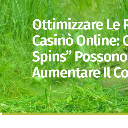
Ottimizzare Le 
Casinò Online: 
Spins” Possono 
Aumentare Il C