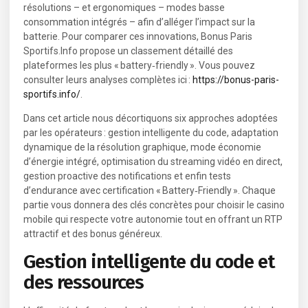
résolutions – et ergonomiques – modes basse
consommation intégrés – afin d’alléger l’impact sur la
batterie. Pour comparer ces innovations, Bonus Paris
Sportifs.Info propose un classement détaillé des
plateformes les plus « battery‑friendly ». Vous pouvez
consulter leurs analyses complètes ici :
https://bonus-paris-
sportifs.info/
.
Dans cet article nous décortiquons six approches adoptées
par les opérateurs : gestion intelligente du code, adaptation
dynamique de la résolution graphique, mode économie
d’énergie intégré, optimisation du streaming vidéo en direct,
gestion proactive des notifications et enfin tests
d’endurance avec certification « Battery‑Friendly ». Chaque
partie vous donnera des clés concrètes pour choisir le casino
mobile qui respecte votre autonomie tout en offrant un RTP
attractif et des bonus généreux.
Gestion intelligente du code et
des ressources