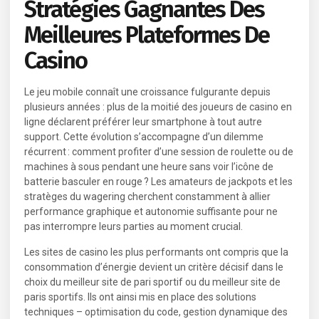
Stratégies Gagnantes Des
Meilleures Plateformes De
Casino
Le jeu mobile connaît une croissance fulgurante depuis
plusieurs années : plus de la moitié des joueurs de casino en
ligne déclarent préférer leur smartphone à tout autre
support. Cette évolution s’accompagne d’un dilemme
récurrent : comment profiter d’une session de roulette ou de
machines à sous pendant une heure sans voir l’icône de
batterie basculer en rouge ? Les amateurs de jackpots et les
stratèges du wagering cherchent constamment à allier
performance graphique et autonomie suffisante pour ne
pas interrompre leurs parties au moment crucial.
Les sites de casino les plus performants ont compris que la
consommation d’énergie devient un critère décisif dans le
choix du meilleur site de pari sportif ou du meilleur site de
paris sportifs. Ils ont ainsi mis en place des solutions
techniques – optimisation du code, gestion dynamique des