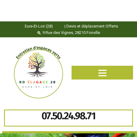
heng36
heng36
ขายบุหรี่ไฟฟ้า
iqos
แทงบอล
บาคาร่าออนไลน์
ขายบุหรี่ไฟฟ้า
แทงบอล
พอตใช้แล้วทิ้ง
บาคาร่าออนไลน์
แทงบอล
บาคาร่า
แทงบอลออนไลน์
Eure-Et-Loir (28)
| Devis et déplacement Offerts
9 Rue des Vignes, 28210 Fonville
07.50.24.98.71