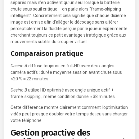
séparés mais n’en activent qu’un seul lorsque la batterie
chute sous seuil critique – on parle alors “frame‑skipping
intelligent”. Concrètement cela signifie que chaque dixième
image est omise afin d’alléger le décodage sans altérer
perceptiblement la fluidité perçue par le joueur expérimenté
cherchant toujours ce petit avantage stratégique grâce aux
mouvements subtils du croupier virtuel.
Comparaison pratique
Casino A
diffuse toujours en full‑HD avec deux angles
caméra actifs ; durée moyenne session avant chute sous
<20 % ≈ 22 minutes.
Casino B
utilise HD optimisé avec angle unique actif +
frame‑skipping ; même condition donne ≈ 38 minutes.
Cette différence montre clairement comment l’optimisation
vidéo peut presque doubler votre temps de jeu sans charger
votre téléphone.
Gestion proactive des