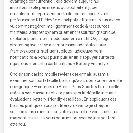
avantage concurrentiel ; elle devient aujourd’hui
incontournable parmi ceux qui souhaitent jouer
durablement depuis leur portable tout en conservant
performance RTP élevée et jackpots attractifs. Nous avons
vu comment gérer intelligemment code & ressources
frontales, adapter dynamiquement résolution graphique,
exploiter pleinement mode économie natif OS, alléger
streaming live grâce à compression adaptative puis
frame‑skipping intelligent , piloter judicieusement
notifications & bonus push puis enfin s’appuyer sur tests
rigoureux menant à certifications « Battery Friendly ».
Choisir son casino mobile revient désormais autant à
examiner son portefeuille bonus qu’à scruter son empreinte
énergétique — critères où Bonus Paris Sportifs.Info excelle
grâce à son classement site paris sportif détaillé incluant
évaluations battery-friendly détaillées . En appliquant ces
bonnes pratiques vous profiterez davantage chaque
session sans craindre que votre appareil ne vous lâche au
moment crucial où vous pourriez toucher ce jackpot tant
attendu.