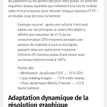
de paiement ou les sprites des jeux vidéo poker, on évite les
requêtes réseau répétées qui mobilisent à la fois le module
radio et le processeur pour décoder chaque réponse HTTP –
un double coup dur pour la batterie.
Exemple concret : après une refonte front‑end
basée sur ces principes, le casino NovaSpin a
affiché une réduction de 27 % de sa
consommation CPU moyenne pendant une
session de machine à sous à cinq lignes,
passant ainsi son autonomie moyenne
d’environ 45 minutes à plus d’une heure avec
un niveau batterie initial à 100 %.
Points clés
– Minification JavaScript/CSS → -15 % CPU
– Lazy‑loading images → -10 % trafic réseau
– Choix dynamique WebGL/Canvas → +12 %
durée batterie
Adaptation dynamique de la
résolution graphique