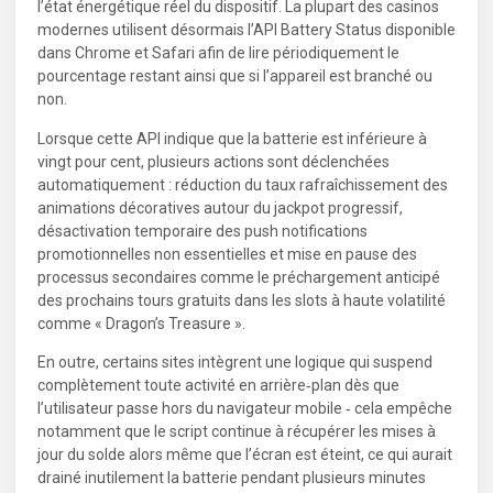
l’état énergétique réel du dispositif. La plupart des casinos
modernes utilisent désormais l’API Battery Status disponible
dans Chrome et Safari afin de lire périodiquement le
pourcentage restant ainsi que si l’appareil est branché ou
non.
Lorsque cette API indique que la batterie est inférieure à
vingt pour cent, plusieurs actions sont déclenchées
automatiquement : réduction du taux rafraîchissement des
animations décoratives autour du jackpot progressif,
désactivation temporaire des push notifications
promotionnelles non essentielles et mise en pause des
processus secondaires comme le préchargement anticipé
des prochains tours gratuits dans les slots à haute volatilité
comme « Dragon’s Treasure ».
En outre, certains sites intègrent une logique qui suspend
complètement toute activité en arrière‑plan dès que
l’utilisateur passe hors du navigateur mobile ‑ cela empêche
notamment que le script continue à récupérer les mises à
jour du solde alors même que l’écran est éteint, ce qui aurait
drainé inutilement la batterie pendant plusieurs minutes