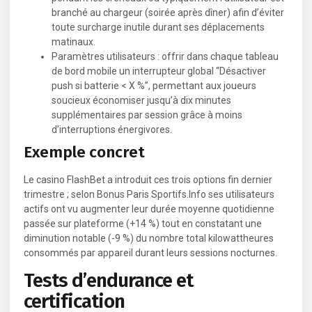
branché au chargeur (soirée après dîner) afin d’éviter
toute surcharge inutile durant ses déplacements
matinaux.
Paramètres utilisateurs : offrir dans chaque tableau
de bord mobile un interrupteur global “Désactiver
push si batterie < X %”, permettant aux joueurs
soucieux économiser jusqu’à dix minutes
supplémentaires par session grâce à moins
d’interruptions énergivores.
Exemple concret
Le casino FlashBet a introduit ces trois options fin dernier
trimestre ; selon Bonus Paris Sportifs.Info ses utilisateurs
actifs ont vu augmenter leur durée moyenne quotidienne
passée sur plateforme (+14 %) tout en constatant une
diminution notable (-9 %) du nombre total kilowattheures
consommés par appareil durant leurs sessions nocturnes.
Tests d’endurance et
certification