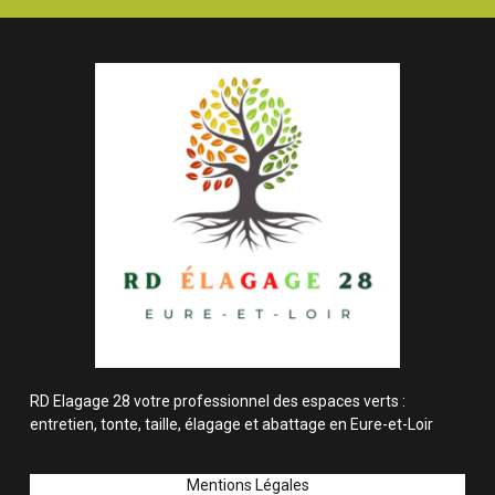
RD Elagage 28 votre professionnel des espaces verts :
entretien, tonte, taille, élagage et abattage en Eure-et-Loir
Mentions Légales