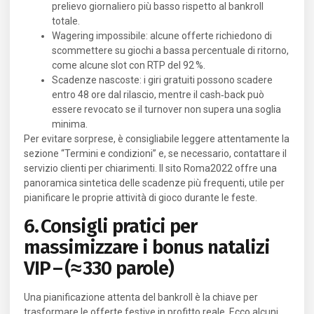
prelievo giornaliero più basso rispetto al bankroll
totale.
Wagering impossibile: alcune offerte richiedono di
scommettere su giochi a bassa percentuale di ritorno,
come alcune slot con RTP del 92 %.
Scadenze nascoste: i giri gratuiti possono scadere
entro 48 ore dal rilascio, mentre il cash‑back può
essere revocato se il turnover non supera una soglia
minima.
Per evitare sorprese, è consigliabile leggere attentamente la
sezione “Termini e condizioni” e, se necessario, contattare il
servizio clienti per chiarimenti. Il sito Roma2022 offre una
panoramica sintetica delle scadenze più frequenti, utile per
pianificare le proprie attività di gioco durante le feste.
6. Consigli pratici per
massimizzare i bonus natalizi
VIP – (≈ 330 parole)
Una pianificazione attenta del bankroll è la chiave per
trasformare le offerte festive in profitto reale. Ecco alcuni