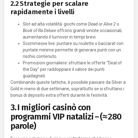
2.2 Strategie per scalare
rapidamente i livelli
Slot ad alta volatilità: giochi come
Dead or Alive 2
o
Book of Ra Deluxe
offrono grandi vincite occasionali,
aumentando il turnover in tempi brevi.
Scommesse live: puntare su roulette o baccarat con
puntate minime permette di generare punti con un
rischio contenuto.
Promozioni giornaliere: sfruttare le offerte “Deal of
the Day” per raddoppiare il valore dei punti
guadagnati.
Combinando queste tattiche, è possibile passare da Silver a
Gold in meno di due settimane, soprattutto se si sfruttano i
bonus di deposito extra offerti durante le festività.
3. I migliori casinò con
programmi VIP natalizi – (≈ 280
parole)