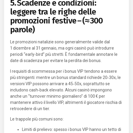
5. Scadenze e condizioni:
leggere tra le righe delle
promozioni festive – (≈ 300
parole)
Le promozioni natalizie sono generalmente valide dal
1 dicembre al 31 gennaio, ma ogni casinò può introdurre
periodi “early‑bird” più stretti. È fondamentale annotare le
date di scadenza per evitare la perdita dei bonus.
I requisiti di scommessa per i bonus VIP tendono a essere
più stringenti: mentre un bonus standard richiede 20‑30x, le
versioni VIP possono arrivare a 45‑50x, soprattutto se
includono cash‑back elevato. Alcuni casinò impongono
anche un “turnover minimo giornaliero” di 100 € per
mantenere attivo il livello VIP, altrimenti il giocatore rischia di
retrocedere di un tier.
Le trappole più comuni sono:
Limiti di prelievo: spesso i bonus VIP hanno un tetto di