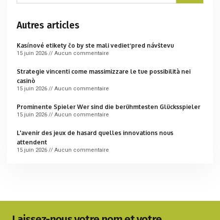
Autres articles
Kasínové etikety čo by ste mali vedieť pred návštevu
15 juin 2026
Aucun commentaire
Strategie vincenti come massimizzare le tue possibilità nei
casinò
15 juin 2026
Aucun commentaire
Prominente Spieler Wer sind die berühmtesten Glücksspieler
15 juin 2026
Aucun commentaire
L'avenir des jeux de hasard quelles innovations nous
attendent
15 juin 2026
Aucun commentaire
Laissez-nous votre nom et votre