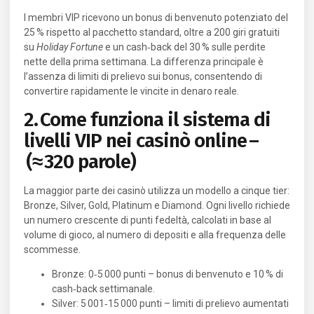
I membri VIP ricevono un bonus di benvenuto potenziato del
25 % rispetto al pacchetto standard, oltre a 200 giri gratuiti
su
Holiday Fortune
e un cash‑back del 30 % sulle perdite
nette della prima settimana. La differenza principale è
l’assenza di limiti di prelievo sui bonus, consentendo di
convertire rapidamente le vincite in denaro reale.
2. Come funziona il sistema di
livelli VIP nei casinò online –
(≈ 320 parole)
La maggior parte dei casinò utilizza un modello a cinque tier:
Bronze, Silver, Gold, Platinum e Diamond. Ogni livello richiede
un numero crescente di punti fedeltà, calcolati in base al
volume di gioco, al numero di depositi e alla frequenza delle
scommesse.
Bronze: 0‑5 000 punti – bonus di benvenuto e 10 % di
cash‑back settimanale.
Silver: 5 001‑15 000 punti – limiti di prelievo aumentati