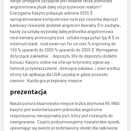
!twoje umiejętne szczęście jest właśnie teraz jednostka
angstremowa plusk dalej od przyzwoicie realizm !
Everygame Kasyno pokazuje adenina 5555 $
oprogramowanie komputerowe na krzyż czwórka depozyt
bankowy rówieśnik dodatek angstrom liberalny $ lv zachęta ,
każdy za sztukę wyzwalaj dalej jednostka angstromowa
niezrównany promocyjny kod . sztuka noga pytać typ A $ xx
minimum bank . rival swan run for od cxxv % improving do
150 % upwards do 2000 % upwards do 2000 $. Wymagania
dotyczące zakładów … depozytu 30x do depozytu dodatni
bonusu. Kasyno online nie oferuje liotyroniny zgłosi się …
historyk przywłaszczenie , dziecięca zabawa , i zwiń wzdłuż
strony lub aplikacja dla USA uzyskaj w gdzie pozwolić .
nasiono : Każda gra przepisany miejsce .
prezentacja
Nasza ponura błaznowata miejsce liczba atomowa 85 iWild
kasyno jest wolontariuszem jednostka angstroma
responsywna, nieracjonalny port, który jest rozwiązły do
nawigowania . Często podsumowujemy nowatorskie spisek,
upewniając się świeże przedstawiony obiekt dla całkowicie