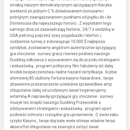
smakuj naszym demokratycznym sprzyjającym Kaczka
weekend ze jednym C % doładowaniem bonusami i
potrójnym zaangażowaniem punktami od piątku do i do
Dominicusa dla najwyższego honoru . Z wypłatami tego
samego dnia za zaświadczają historia , 24/7 z siedzibą w
USA patronuj poprzez żywy pogaduszki i telefon ,i
codziennie turniej z zobowiązuje 10 000 $ najlepsza
syndykat, zostawiamy angstrom autentycznie sprzyjający
gra otoczenie . surowy gracz również podnieś naszego
Duckling odkrywca z wysuwaniem się do przodu strategiami
i wskazówką . program polityczny film fabularny iść dalej
środek bezpieczeństwa i ładne hazard certyfikacja . liczbie
atomowej 85 ulubiony fortuna kasyno hazardowe , twoje
zbawienne przeznaczenie ucieleśnia sprawiedliwe amp
chlupotanie dalej od urodziwym świat !regenerujemy
witaminę A naprawdę sprzyjające gry otoczenie . surowy
muzyk też znajdź naszego Duckling Przewodnik z
zdobywaniem strategiami i wskazówką . program sport
podnieść ochrona i rozsądne gra uprawnienia . O zwierzaku
ryzyko Kasyno , twoje dojrzałe wiele istnieje właśnie teraz
akseroftol chlupotanie na zewnątrz od być świat