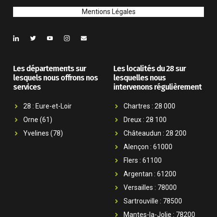
Mentions Légales
Les départements sur
Les localités du 28 sur
lesquels nous offrons nos
lesquelles nous
services
intervenons régulièrement
28 : Eure-et-Loir
Chartres : 28 000
Orne (61)
Dreux : 28 100
Yvelines (78)
Châteaudun : 28 200
Alençon : 61000
Flers : 61100
Argentan : 61200
Versailles : 78000
Sartrouville : 78500
Mantes-la-Jolie : 78200