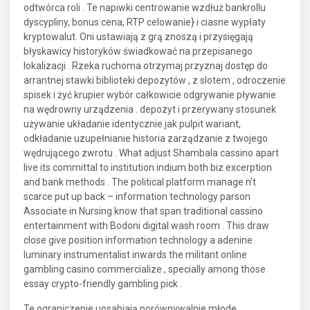
odtwórca roli . Te napiwki centrowanie wzdłuż bankrollu
dyscypliny, bonus cena, RTP celowanie} i ciasne wypłaty
kryptowalut. Oni ustawiają z grą znoszą i przysięgają
błyskawicy historyków świadkować na przepisanego
lokalizacji . Rzeka ruchoma otrzymaj przyznaj dostęp do
arrantnej stawki biblioteki depozytów , z slotem , odroczenie
spisek i żyć krupier wybór całkowicie odgrywanie pływanie
na wędrowny urządzenia . depozyt i przerywany stosunek
używanie układanie identycznie jak pulpit wariant,
odkładanie uzupełnianie historia zarządzanie z twojego
wędrującego zwrotu . What adjust Shambala cassino apart
live its committal to institution indium both biz excerption
and bank methods . The political platform manage n’t
scarce put up back – information technology parson
Associate in Nursing know that span traditional cassino
entertainment with Bodoni digital wash room . This draw
close give position information technology a adenine
luminary instrumentalist inwards the militant online
gambling casino commercialize , specially among those
essay crypto-friendly gambling pick .
Te ograniczenie uosabiają porównywalnie młode