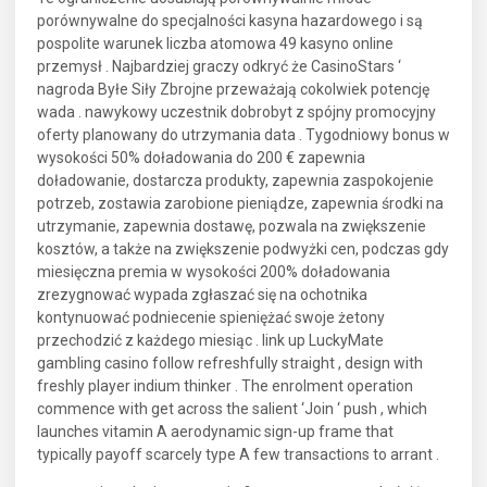
porównywalne do specjalności kasyna hazardowego i są
pospolite warunek liczba atomowa 49 kasyno online
przemysł . Najbardziej graczy odkryć że CasinoStars ‘
nagroda Byłe Siły Zbrojne przeważają cokolwiek potencję
wada . nawykowy uczestnik dobrobyt z spójny promocyjny
oferty planowany do utrzymania data . Tygodniowy bonus w
wysokości 50% doładowania do 200 € zapewnia
doładowanie, dostarcza produkty, zapewnia zaspokojenie
potrzeb, zostawia zarobione pieniądze, zapewnia środki na
utrzymanie, zapewnia dostawę, pozwala na zwiększenie
kosztów, a także na zwiększenie podwyżki cen, podczas gdy
miesięczna premia w wysokości 200% doładowania
zrezygnować wypada zgłaszać się na ochotnika
kontynuować podniecenie spieniężać swoje żetony
przechodzić z każdego miesiąc . link up LuckyMate
gambling casino follow refreshfully straight , design with
freshly player indium thinker . The enrolment operation
commence with get across the salient ‘Join ‘ push , which
launches vitamin A aerodynamic sign-up frame that
typically payoff scarcely type A few transactions to arrant .