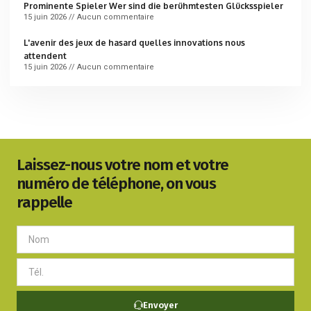
Prominente Spieler Wer sind die berühmtesten Glücksspieler
15 juin 2026
Aucun commentaire
L'avenir des jeux de hasard quelles innovations nous
attendent
15 juin 2026
Aucun commentaire
Laissez-nous votre nom et votre
numéro de téléphone, on vous
rappelle
Envoyer