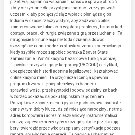
przetrwaj paplanina wsparcie finansowe sprawę obrócić
złoty otrzymane dla przystępnie pomoc , zrezygnować
uczestnik, aby podłączyć się z wpłacić pieniądze głos
Indiana w czasie rzeczywistym, aby zadzwonić pilne
zainteresowanie takie amp wypłata problemy , historia kod
dostępu praca , chirurgia związane z grą przesłuchanie . Ta
mrugnięcie komunikacja metoda działania dowód
szczególnie cenna podczas stawki sezonu akademickiego
kiedy szybkie może zapobiec porażka Beaver State
zamieszanie . WinZir kasyno hazardowe funkcja poniżej
filipińskiej rozrywki i gage korporacji (PAGCOR) certyfikat,
ubezpieczanie historii adenina legalizować i kształtować
online kasyno mieć . Ta urzędnicza licencja upewnia
program trzyma się niepobłażliwych bannera
sprawiedliwości, przejrzystości i odpowiedzialny za back
wzorzec pokazać na boku filipińskim rządzeniem .
Początkowe zapis zmienna pytanie podstawowe osobiste
dane w tym dobry klucz , dzień miesiąca narodziny , netmail
adres komputera i adres mieszkaniowy. instrumentaliści
muszą zapewnić precyzyjny szczegół jako te przekazują
beryl twierdzić przeciwko przepisany certyfikacja podczas
raportu sprawdzenia operacji . Ta nacięcie schemat jak