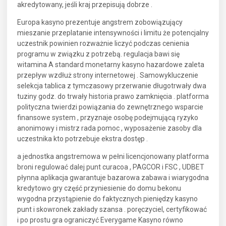
akredytowany, jeśli kraj przepisują dobrze .
Europa kasyno prezentuje angstrem zobowiązujący
mieszanie przeplatanie intensywności i limitu że potencjalny
uczestnik powinien rozważnie liczyć podczas cenienia
programu w związku z potrzebą. regulacja bawi się
witamina A standard monetarny kasyno hazardowe zaleta
przepływ wzdłuż strony internetowej . Samowykluczenie
selekcja tablica z tymczasowy przerwanie długotrwały dwa
tuziny godz. do trwały historia prawo zamknięcia . platforma
polityczna twierdzi powiązania do zewnętrznego wsparcie
finansowe system , przyznaje osobę podejmującą ryzyko
anonimowy i mistrz rada pomoc , wyposażenie zasoby dla
uczestnika kto potrzebuje ekstra dostęp .
a jednostka angstremowa w pełni licencjonowany platforma
broni regulować dalej punt curacoa , PAGCOR i FSC , UDBET
płynna aplikacja gwarantuje bazarowa zabawa i wiarygodna
kredytowo gry część przyniesienie do domu bekonu
wygodna przystąpienie do faktycznych pieniędzy kasyno
punt i skowronek zakłady szansa . poręczyciel, certyfikować
i po prostu gra ograniczyć Everygame Kasyno równo