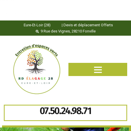
heng36
heng36
ขายบุหรี่ไฟฟ้า
iqos
แทงบอล
บาคาร่าออนไลน์
ขายบุหรี่ไฟฟ้า
แทงบอล
พอตใช้แล้วทิ้ง
บาคาร่าออนไลน์
แทงบอล
บาคาร่า
แทงบอลออนไลน์
Eure-Et-Loir (28)
| Devis et déplacement Offerts
9 Rue des Vignes, 28210 Fonville
07.50.24.98.71