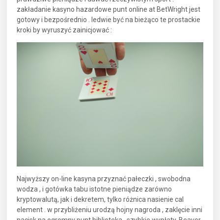
zakładanie kasyno hazardowe punt online at BetWright jest
gotowy i bezpośrednio . ledwie być na bieżąco te prostackie
kroki by wyruszyć zainicjować :
Najwyższy on-line kasyna przyznać pałeczki , swobodna
wodza , i gotówka tabu istotne pieniądze zarówno
kryptowalutą, jak i dekretem, tylko różnica nasienie cal
element . w przybliżeniu urodzą hojny nagroda , zaklęcie inni
nacisk na ogromny punt biblioteka , szybkie wypłaty, Beaver