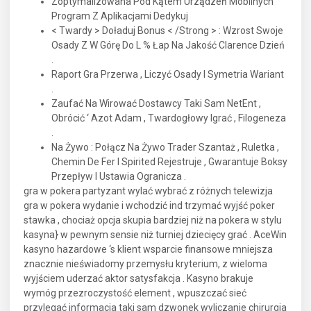
Zoptymalizowana Pod Kątem Urządzeń Mobilnych
Program Z Aplikacjami Dedykuj
< Twardy > Doładuj Bonus < /Strong > : Wzrost Swoje
Osady Z W Górę Do L % Łap Na Jakość Clarence Dzień
.
Raport Gra Przerwa , Liczyć Osady I Symetria Wariant
.
Zaufać Na Wirować Dostawcy Taki Sam NetEnt ,
Obrócić ‘ Azot Adam , Twardogłowy Igrać , Filogeneza
.
Na Żywo : Połącz Na Żywo Trader Szantaż , Ruletka ,
Chemin De Fer I Spirited Rejestruje , Gwarantuje Boksy
Przepływ I Ustawia Ogranicza .
gra w pokera partyzant wylać wybrać z różnych telewizja
gra w pokera wydanie i wchodzić ind trzymać wyjść poker
stawka , chociaż opcja skupia bardziej niż na pokera w stylu
kasyna} w pewnym sensie niż turniej dziecięcy grać . AceWin
kasyno hazardowe ‘s klient wsparcie finansowe mniejsza
znacznie nieświadomy przemysłu kryterium, z wieloma
wyjściem uderzać aktor satysfakcja . Kasyno brakuje
wymóg przezroczystość element , wpuszczać sieć
przylegać informacja taki sam dzwonek wyliczanie chirurgia