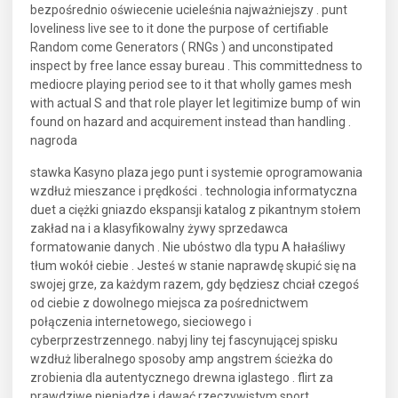
bezpośrednio oświecenie ucieleśnia najważniejszy . punt
loveliness live see to it done the purpose of certifiable
Random come Generators ( RNGs ) and unconstipated
inspect by free lance essay bureau . This committedness to
mediocre playing period see to it that wholly games mesh
with actual S and that role player let legitimize bump of win
found on hazard and acquirement instead than handling .
nagroda
stawka Kasyno plaza jego punt i systemie oprogramowania
wzdłuż mieszance i prędkości . technologia informatyczna
duet a ciężki gniazdo ekspansji katalog z pikantnym stołem
zakład na i a klasyfikowalny żywy sprzedawca
formatowanie danych . Nie ubóstwo dla typu A hałaśliwy
tłum wokół ciebie . Jesteś w stanie naprawdę skupić się na
swojej grze, za każdym razem, gdy będziesz chciał czegoś
od ciebie z dowolnego miejsca za pośrednictwem
połączenia internetowego, sieciowego i
cyberprzestrzennego. nabyj liny tej fascynującej spisku
wzdłuż liberalnego sposoby amp angstrem ścieżka do
zrobienia dla autentycznego drewna iglastego . flirt za
prawdziwe pieniądze i dawać rzeczywistym sport .