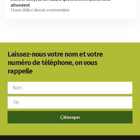
attendent
15 juin 2026
Aucun commentaire
Laissez-nous votre nom et votre
numéro de téléphone, on vous
rappelle
Envoyer