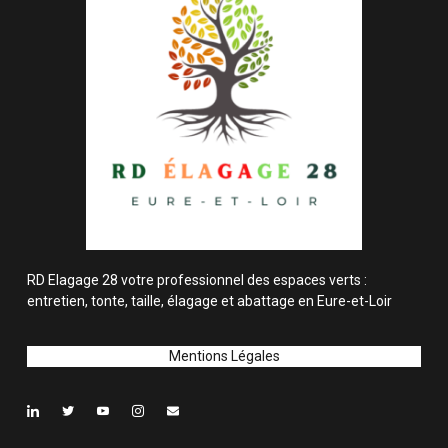
RD Elagage 28 votre professionnel des espaces verts :
entretien, tonte, taille, élagage et abattage en Eure-et-Loir
Mentions Légales