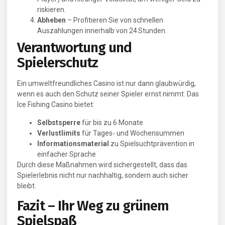
riskieren.
Abheben
– Profitieren Sie von schnellen
Auszahlungen innerhalb von 24 Stunden.
Verantwortung und
Spielerschutz
Ein umweltfreundliches Casino ist nur dann glaubwürdig,
wenn es auch den Schutz seiner Spieler ernst nimmt. Das
Ice Fishing Casino bietet:
Selbstsperre
für bis zu 6 Monate
Verlustlimits
für Tages‑ und Wochensummen
Informationsmaterial
zu Spielsuchtprävention in
einfacher Sprache
Durch diese Maßnahmen wird sichergestellt, dass das
Spielerlebnis nicht nur nachhaltig, sondern auch sicher
bleibt.
Fazit – Ihr Weg zu grünem
Spielspaß