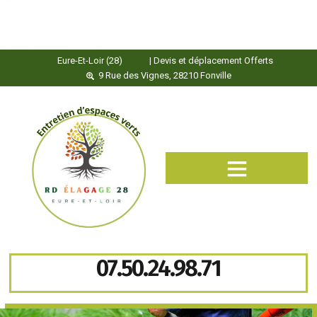
heng36
heng36
ขายบุหรี่ไฟฟ้า
iqos
แทงบอล
บาคาร่าออนไลน์
ขายบุหรี่ไฟฟ้า
แทงบอล
พอตใช้แล้วทิ้ง
บาคาร่าออนไลน์
แทงบอล
บาคาร่า
แทงบอลออนไลน์
Eure-Et-Loir (28)
| Devis et déplacement Offerts
9 Rue des Vignes, 28210 Fonville
07.50.24.98.71