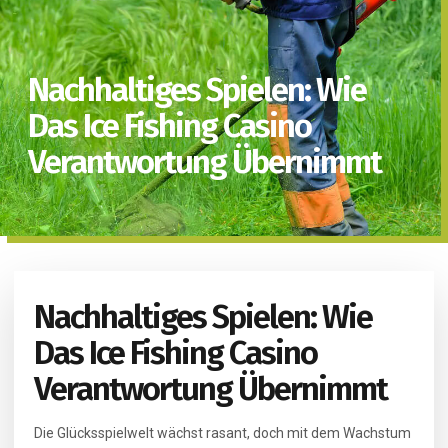
Nachhaltiges Spielen: Wie
Das Ice Fishing Casino
Verantwortung Übernimmt
Nachhaltiges Spielen: Wie
Das Ice Fishing Casino
Verantwortung Übernimmt
Die Glücksspielwelt wächst rasant, doch mit dem Wachstum