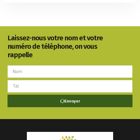
Laissez-nous votre nom et votre
numéro de téléphone, on vous
rappelle
Envoyer