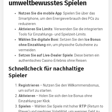
umweltbewusstes Spielen
Nutzen Sie die mobile App
: Spielen Sie über das
Smartphone, um den Energieverbrauch des PCs zu
reduzieren.
Aktivieren Sie Limits
: Verwenden Sie die integrierten
Tools für Einzahlungs‑ und Spielzeit‑Limits.
Wählen Sie digitale Boni
: Setzen Sie den
Ice Bonus
ohne Einzahlung
ein, um physische Gutscheine zu
vermeiden.
Setzen Sie auf Live‑Dealer Spiele
: Diese bieten ein
authentisches Casino‑Erlebnis ohne Reisen.
Schnellcheck für nachhaltige
Spieler
Registrieren
– Nutzen Sie den Willkommensbonus,
um sofort zu starten.
Aktivieren
– Holen Sie sich den Ice Bonus ohne
Einzahlung per Klick.
Spielen
– Wählen Sie Spiele mit hoher
RTP
(Return to
Player) und niedriger Volatilität, um weniger Geld zu