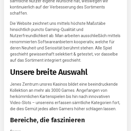
sämtliche Nutzer eigene Wünsche hat, weswegen wir
kontinuierlich auf der Verbesserung des Sortiments
schaffen.
Die Website zeichnet uns mittels höchste Maßstäbe
hinsichtlich puncto Gaming-Qualität und
Nutzerfreundlichkeit ab. Man arbeiten ausschließlich mittels
renommierten Softwareanbietern kooperativ, welche für
deren Neuheit und Seriosität berühmt stehen. Alle Spiel
geschieht gewissenhaft selektiert & getestet, vor dasselbe
auf das Sortiment integriert geschieht.
Unsere breite Auswahl
Jenes Zentrum unsres Kasinos bildet eine beeindruckende
Kollektion an mehr als 3000 Games. Angefangen von
herkömmlichen Kartenspielen bis hin nach innovativen
Video-Slots – unsereins erfassen sämtliche Kategorien fort,
die dies Gemüt jedes allen Gamers höher schlagen lassen.
Bereiche, die faszinieren