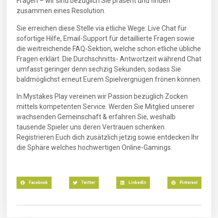
Fragen – wir sind bezüglich Sie präsent und finden
zusammen eines Resolution.
Sie erreichen diese Stelle via etliche Wege: Live Chat für
sofortige Hilfe, Email-Support für detaillierte Fragen sowie
die weitreichende FAQ-Sektion, welche schon etliche übliche
Fragen erklärt. Die Durchschnitts- Antwortzeit während Chat
umfasst geringer denn sechzig Sekunden, sodass Sie
baldmöglichst erneut Eurem Spielvergnügen frönen können.
In Mystakes Play vereinen wir Passion bezüglich Zocken
mittels kompetenten Service. Werden Sie Mitglied unserer
wachsenden Gemeinschaft & erfahren Sie, weshalb
tausende Spieler uns deren Vertrauen schenken.
Registrieren Euch dich zusätzlich jetzig sowie entdecken Ihr
die Sphäre welches hochwertigen Online-Gamings.
Facebook
Twitter
LinkedIn
Pinterest