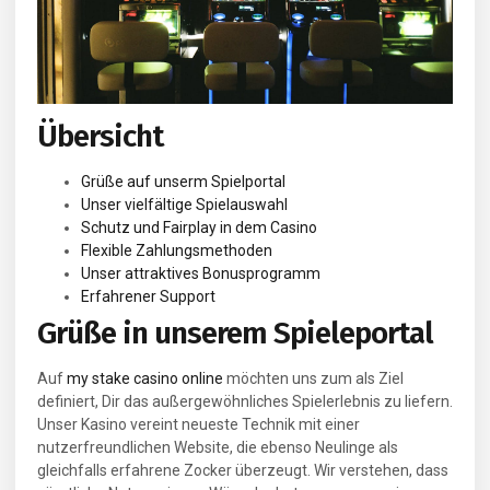
Übersicht
Grüße auf unserm Spielportal
Unser vielfältige Spielauswahl
Schutz und Fairplay in dem Casino
Flexible Zahlungsmethoden
Unser attraktives Bonusprogramm
Erfahrener Support
Grüße in unserem Spieleportal
Auf
my stake casino online
möchten uns zum als Ziel
definiert, Dir das außergewöhnliches Spielerlebnis zu liefern.
Unser Kasino vereint neueste Technik mit einer
nutzerfreundlichen Website, die ebenso Neulinge als
gleichfalls erfahrene Zocker überzeugt. Wir verstehen, dass