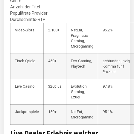
Genre
Anzahl der Titel
Populärste Provider
Durchschnitts-RTP
Video-Slots
2.100+
NetEnt,
96,2%
Pragmatic
Gaming,
Microgaming
Tisch-Spiele
450+
Evo Gaming,
achtundneunzig
Playtech
Komma fünf
Prozent
Live Casino
320plus
Evolution
97,8%
Gaming,
Ezugi
Jackpotspiele
150+
NetEnt,
95.1%
Microgaming
Live Dealer Erlebnis welcher