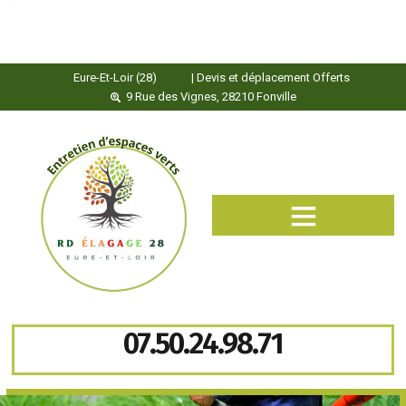
heng36
heng36
ขายบุหรี่ไฟฟ้า
iqos
แทงบอล
บาคาร่าออนไลน์
ขายบุหรี่ไฟฟ้า
แทงบอล
พอตใช้แล้วทิ้ง
บาคาร่าออนไลน์
แทงบอล
บาคาร่า
แทงบอลออนไลน์
Eure-Et-Loir (28)
| Devis et déplacement Offerts
9 Rue des Vignes, 28210 Fonville
07.50.24.98.71