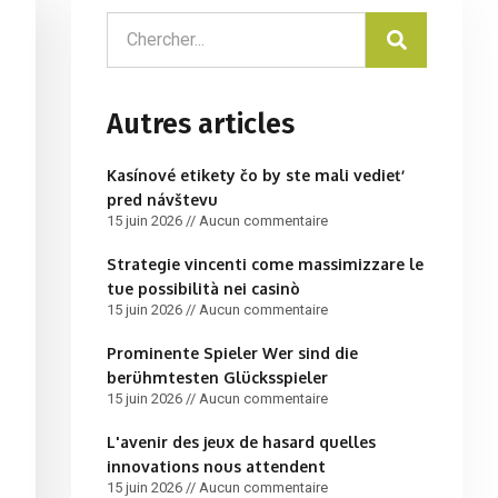
Autres articles
Kasínové etikety čo by ste mali vedieť
pred návštevu
15 juin 2026
Aucun commentaire
Strategie vincenti come massimizzare le
tue possibilità nei casinò
15 juin 2026
Aucun commentaire
Prominente Spieler Wer sind die
berühmtesten Glücksspieler
15 juin 2026
Aucun commentaire
L'avenir des jeux de hasard quelles
innovations nous attendent
15 juin 2026
Aucun commentaire