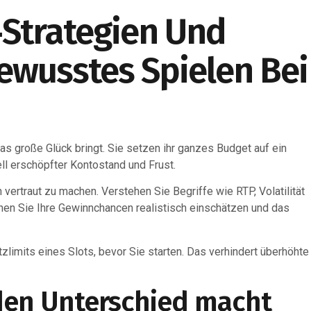
‑Strategien Und
wusstes Spielen Bei
as große Glück bringt. Sie setzen ihr ganzes Budget auf ein
ll erschöpfter Kontostand und Frust.
 vertraut zu machen. Verstehen Sie Begriffe wie RTP, Volatilität
nen Sie Ihre Gewinnchancen realistisch einschätzen und das
zlimits eines Slots, bevor Sie starten. Das verhindert überhöhte
den Unterschied macht