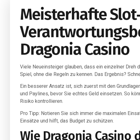
Meisterhafte Slot
Verantwortungsbe
Dragonia Casino
Viele Neueinsteiger glauben, dass ein einzelner Dreh d
Spiel, ohne die Regeln zu kennen. Das Ergebnis? Schne
Ein besserer Ansatz ist, sich zuerst mit den Grundlagen
und Paylines, bevor Sie echtes Geld einsetzen. So kön
Risiko kontrollieren.
Pro Tipp: Notieren Sie sich immer die maximalen Einsat
Einsätze und hilft, das Budget zu schützen.
Wie Dragonia Casino 