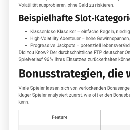
Volatilität ausprobieren, ohne Geld zu riskieren.
Beispielhafte Slot‑Kategor
Klassenlose Klassiker – einfache Regeln, niedrige V
High‑Volatility Abenteuer – hohe Gewinnspannen, 
Progressive Jackpots – potenziell lebensveränd
Did You Know? Der durchschnittliche RTP deutscher Onl
Spielverlauf 96 % Ihres Einsatzes zurückerhalten könne
Bonusstrategien, die 
Viele Spieler lassen sich von verlockenden Bonusange
kluger Spieler analysiert zuerst, wie oft er den Bonu
kann.
Feature