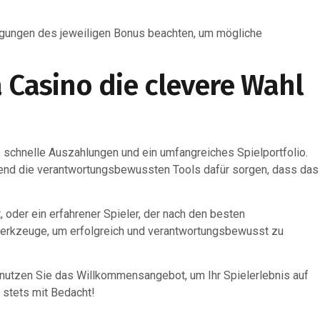
ingungen des jeweiligen Bonus beachten, um mögliche
 Casino die clevere Wahl
, schnelle Auszahlungen und ein umfangreiches Spielportfolio.
end die verantwortungsbewussten Tools dafür sorgen, dass das
, oder ein erfahrener Spieler, der nach den besten
erkzeuge, um erfolgreich und verantwortungsbewusst zu
 nutzen Sie das Willkommensangebot, um Ihr Spielerlebnis auf
 stets mit Bedacht!