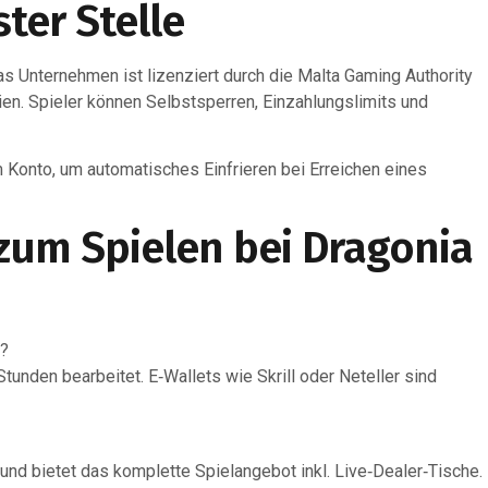
ster Stelle
as Unternehmen ist lizenziert durch die Malta Gaming Authority
n. Spieler können Selbstsperren, Einzahlungslimits und
em Konto, um automatisches Einfrieren bei Erreichen eines
zum Spielen bei Dragonia
o?
unden bearbeitet. E‑Wallets wie Skrill oder Neteller sind
 und bietet das komplette Spielangebot inkl. Live‑Dealer‑Tische.