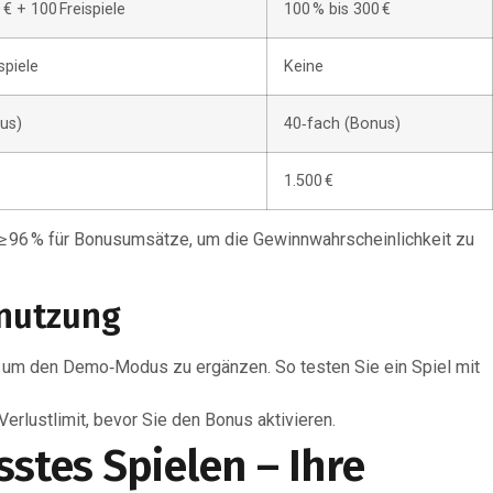
 € + 100 Freispiele
100 % bis 300 €
spiele
Keine
us)
40‑fach (Bonus)
1.500 €
 ≥ 96 % für Bonusumsätze, um die Gewinnwahrscheinlichkeit zu
snutzung
, um den Demo‑Modus zu ergänzen. So testen Sie ein Spiel mit
Verlustlimit, bevor Sie den Bonus aktivieren.
tes Spielen – Ihre