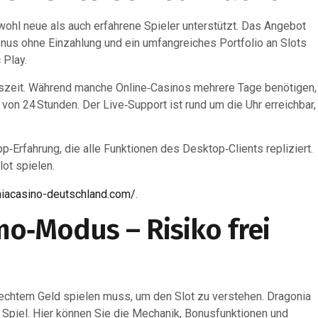
owohl neue als auch erfahrene Spieler unterstützt. Das Angebot
us ohne Einzahlung und ein umfangreiches Portfolio an Slots
 Play.
szeit. Während manche Online‑Casinos mehrere Tage benötigen,
von 24 Stunden. Der Live‑Support ist rund um die Uhr erreichbar,
p‑Erfahrung, die alle Funktionen des Desktop‑Clients repliziert.
lot spielen.
niacasino-deutschland.com/
.
o‑Modus – Risiko frei
 echtem Geld spielen muss, um den Slot zu verstehen. Dragonia
 Spiel. Hier können Sie die Mechanik, Bonusfunktionen und