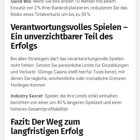
Quick Win:
Wenn Sie Ihre ersten 10 Wetten mit einem
Einsatz von 2 % Ihrer Bankroll platzieren, reduzieren Sie das
Risiko eines Totalverlusts um bis zu 30 %.
Verantwortungsvolles Spielen –
Ein unverzichtbarer Teil des
Erfolgs
Bei allen Strategien darf das verantwortungsvolle Spielen
nicht fehlen. Setzen Sie persönliche Limits für Einzahlungen
und Verluste. 5Gringo Casino stellt hierfür Tools bereit, mit
denen Sie tägliche, wöchentliche oder monatliche Grenzen
festlegen können.
Industry Secret:
Spieler, die ihre Limits strikt einhalten,
berichten von einer um 40 % längeren Spielzeit und einer
höheren Gesamtprofitabilität.
Fazit: Der Weg zum
langfristigen Erfolg