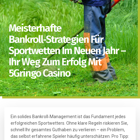
Meisterhafte
Bankroll‑Strategien Für
Sportwetten Im Neuen Jahr –
Ihr Weg Zum Erfolg Mit
5Gringo Casino
Ein solides Bankroll‑Management ist das Fundament jedes
erfolgreichen Sportwetters. Ohne klare Regeln riskieren Sie,
schnell Ihr gesamtes Guthaben zu verlieren – ein Problem,
das selbst erfahrene Spieler häufig unterschätzen. Pro Tipp: