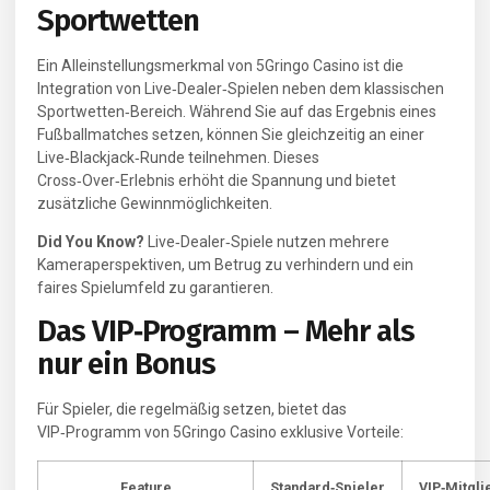
Sportwetten
Ein Alleinstellungsmerkmal von 5Gringo Casino ist die
Integration von Live‑Dealer‑Spielen neben dem klassischen
Sportwetten‑Bereich. Während Sie auf das Ergebnis eines
Fußballmatches setzen, können Sie gleichzeitig an einer
Live‑Blackjack‑Runde teilnehmen. Dieses
Cross‑Over‑Erlebnis erhöht die Spannung und bietet
zusätzliche Gewinnmöglichkeiten.
Did You Know?
Live‑Dealer‑Spiele nutzen mehrere
Kameraperspektiven, um Betrug zu verhindern und ein
faires Spielumfeld zu garantieren.
Das VIP‑Programm – Mehr als
nur ein Bonus
Für Spieler, die regelmäßig setzen, bietet das
VIP‑Programm von 5Gringo Casino exklusive Vorteile:
Feature
Standard‑Spieler
VIP‑Mitgli