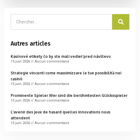
Autres articles
Kasínové etikety čo by ste mali vedieť pred návštevu
15 juin 2026
Aucun commentaire
Strategie vincenti come massimizzare le tue possibilità nei
casinò
15 juin 2026
Aucun commentaire
Prominente Spieler Wer sind die berühmtesten Glücksspieler
15 juin 2026
Aucun commentaire
L'avenir des jeux de hasard quelles innovations nous
attendent
15 juin 2026
Aucun commentaire