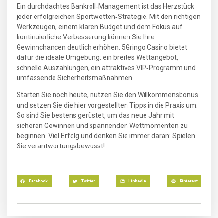
Ein durchdachtes Bankroll‑Management ist das Herzstück
jeder erfolgreichen Sportwetten‑Strategie. Mit den richtigen
Werkzeugen, einem klaren Budget und dem Fokus auf
kontinuierliche Verbesserung können Sie Ihre
Gewinnchancen deutlich erhöhen. 5Gringo Casino bietet
dafür die ideale Umgebung: ein breites Wettangebot,
schnelle Auszahlungen, ein attraktives VIP‑Programm und
umfassende Sicherheitsmaßnahmen.
Starten Sie noch heute, nutzen Sie den Willkommensbonus
und setzen Sie die hier vorgestellten Tipps in die Praxis um.
So sind Sie bestens gerüstet, um das neue Jahr mit
sicheren Gewinnen und spannenden Wettmomenten zu
beginnen. Viel Erfolg und denken Sie immer daran: Spielen
Sie verantwortungsbewusst!
Facebook
Twitter
LinkedIn
Pinterest