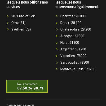
lesquels nous offrons nos
lesquelles nous
services
intervenons régulièrement
28 : Eure-et-Loir
Chartres : 28 000
Orne (61)
Dreux : 28 100
Yvelines (78)
Châteaudun : 28 200
Alençon : 61000
Flers : 61100
Argentan : 61200
Versailles : 78000
Sartrouville : 78500
Mantes-la-Jolie : 78200
Nous contacter
07.50.24.98.71
Copyright © RD Elagage 28