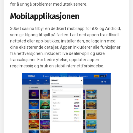
for å unngå problemer med uttak senere.
Mobilapplikasjonen
30bet casino tilbyr en dedikert mobilapp for iOS og Android,
som gir tilgang til spill på farten. Last ned appen fra offisiell
nettsted eller app-butikker, installer den, og logg inn med
dine eksisterende detaljer. Appen inkluderer alle funksjoner
fra nettversjonen, inkludert live dealer-spill og sikre
transaksjoner. For bedre ytelse, oppdater appen
regelmessig og bruk en stabil internettforbindelse.