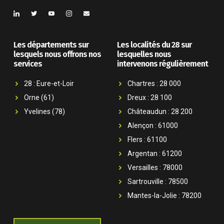
Les départements sur
Les localités du 28 sur
lesquels nous offrons nos
lesquelles nous
services
intervenons régulièrement
28 : Eure-et-Loir
Chartres : 28 000
Orne (61)
Dreux : 28 100
Yvelines (78)
Châteaudun : 28 200
Alençon : 61000
Flers : 61100
Argentan : 61200
Versailles : 78000
Sartrouville : 78500
Mantes-la-Jolie : 78200