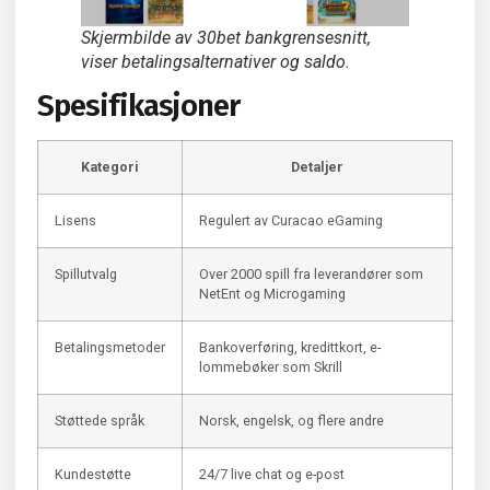
Skjermbilde av 30bet bankgrensesnitt,
viser betalingsalternativer og saldo.
Spesifikasjoner
Kategori
Detaljer
Lisens
Regulert av Curacao eGaming
Spillutvalg
Over 2000 spill fra leverandører som
NetEnt og Microgaming
Betalingsmetoder
Bankoverføring, kredittkort, e-
lommebøker som Skrill
Støttede språk
Norsk, engelsk, og flere andre
Kundestøtte
24/7 live chat og e-post