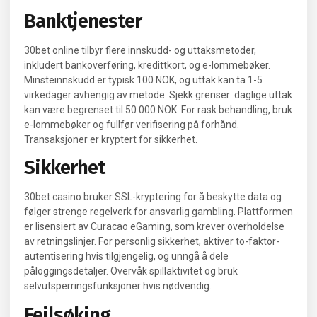
Banktjenester
30bet online tilbyr flere innskudd- og uttaksmetoder,
inkludert bankoverføring, kredittkort, og e-lommebøker.
Minsteinnskudd er typisk 100 NOK, og uttak kan ta 1-5
virkedager avhengig av metode. Sjekk grenser: daglige uttak
kan være begrenset til 50 000 NOK. For rask behandling, bruk
e-lommebøker og fullfør verifisering på forhånd.
Transaksjoner er kryptert for sikkerhet.
Sikkerhet
30bet casino bruker SSL-kryptering for å beskytte data og
følger strenge regelverk for ansvarlig gambling. Plattformen
er lisensiert av Curacao eGaming, som krever overholdelse
av retningslinjer. For personlig sikkerhet, aktiver to-faktor-
autentisering hvis tilgjengelig, og unngå å dele
påloggingsdetaljer. Overvåk spillaktivitet og bruk
selvutsperringsfunksjoner hvis nødvendig.
Feilsøking