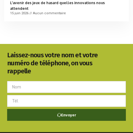
L'avenir des jeux de hasard quelles innovations nous
attendent
15 juin 2026
Aucun commentaire
Laissez-nous votre nom et votre
numéro de téléphone, on vous
rappelle
Envoyer