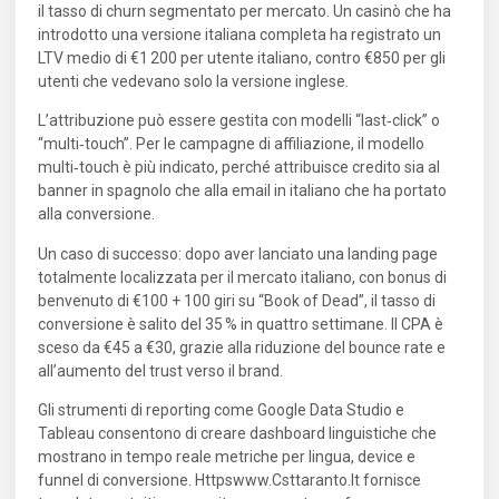
il tasso di churn segmentato per mercato. Un casinò che ha
introdotto una versione italiana completa ha registrato un
LTV medio di €1 200 per utente italiano, contro €850 per gli
utenti che vedevano solo la versione inglese.
L’attribuzione può essere gestita con modelli “last‑click” o
“multi‑touch”. Per le campagne di affiliazione, il modello
multi‑touch è più indicato, perché attribuisce credito sia al
banner in spagnolo che alla email in italiano che ha portato
alla conversione.
Un caso di successo: dopo aver lanciato una landing page
totalmente localizzata per il mercato italiano, con bonus di
benvenuto di €100 + 100 giri su “Book of Dead”, il tasso di
conversione è salito del 35 % in quattro settimane. Il CPA è
sceso da €45 a €30, grazie alla riduzione del bounce rate e
all’aumento del trust verso il brand.
Gli strumenti di reporting come Google Data Studio e
Tableau consentono di creare dashboard linguistiche che
mostrano in tempo reale metriche per lingua, device e
funnel di conversione. Httpswww.Csttaranto.It fornisce