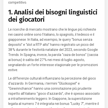
competitivo.
1. Analisi dei bisogni linguistici
dei giocatori
Le ricerche di mercato mostrano che le lingue più richieste
nei casinò online sono l’italiano, lo spagnolo, il tedesco e il
giapponese. In Italia, ad esempio, le query “bonus senza
deposito” e “slot a RTP alto” hanno registrato un picco del
38 % durante le festività natalizie del 2023, secondo Google
Trends. In Spagna, invece, la parola “caza de bonos” (caccia
ai bonus) è salita del 27 % nei mesi di luglio‑agosto,
segnalando un forte interesse stagionale per le promozioni
estive.
Le differenze culturali influenzano la percezione del gioco
d’azzardo. In Germania, i termini “Glücksspiel” e
“Gewinnchance” hanno una connotazione più prudente
rispetto all’italiano “gioco d’azzardo”, che è spesso associato
a intrattenimento leggero. In Giappone, la superstizione
legata al numero 7 è integrata nei bonus “Lucky 7”, mentre il