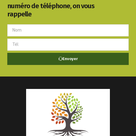
numéro de téléphone, on vous
rappelle
Envoyer