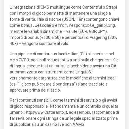
L’integrazione di CMS multilingue come Contentful o Strapi
con i motori di gioco permette di mantenere una singola
fonte di verità. I file di risorse (JSON, i18n) contengono chiavi
come
bonus.welcome
o
error.responsible_gambling
,
mentre le variabili dinamiche – valute (EUR, GBP, JPY),
importi di bonus (€100, £50) e percentuali di wagering (30×,
40×) – vengono sostituite al volo.
Una pipeline di continuous localization (CL) si inserisce nel
ciclo CI/CD: ogni pull request attiva una build che genera i file
di lingua, esegue test unitari sui placeholder e avvia una QA
automatizzata con strumenti come LinguiJS. Il
versionamento garantisce che le modifiche ai termini legali
(es. “Il gioco può creare dipendenza”) siano tracciate e
approvate prima del rilascio.
Per i contenuti sensibili, come i termini di servizio o gli avvisi
di gioco responsabile, è fondamentale un controllo di qualità
umano. Httpswww.Csttaranto.It, ad esempio, raccomanda di
far revisionare ogni stringa da un legale specializzato prima
di pubblicarla su un casino live non AAMS.