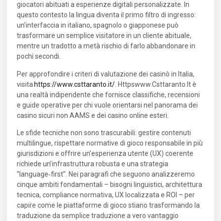
giocatori abituati a esperienze digitali personalizzate. In
questo contesto la lingua diventa il primo filtro di ingresso:
un’interfaccia in italiano, spagnolo o giapponese può
trasformare un semplice visitatore in un cliente abituale,
mentre un tradotto a metà rischio di farlo abbandonare in
pochi secondi.
Per approfondire i criteri di valutazione dei casinò in Italia,
visita
https://www.csttaranto.it/
. Httpswww.Csttaranto.It è
una realtà indipendente che fornisce classifiche, recensioni
e guide operative per chi vuole orientarsi nel panorama dei
casino sicuri non AAMS e dei casino online esteri.
Le sfide tecniche non sono trascurabili: gestire contenuti
multilingue, rispettare normative di gioco responsabile in più
giurisdizioni e offrire un’esperienza utente (UX) coerente
richiede un’infrastruttura robusta e una strategia
“language‑first”. Nei paragrafi che seguono analizzeremo
cinque ambiti fondamentali – bisogni linguistici, architettura
tecnica, compliance normativa, UX localizzata e ROI – per
capire come le piattaforme di gioco stiano trasformando la
traduzione da semplice traduzione a vero vantaggio