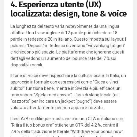
4. Esperienza utente (UX)
localizzata: design, tone & voice
La lunghezza del testo varia notevolmente da una lingua
all’altra. Una frase inglese di 12 parole può richiedere 18
parole in tedesco e 20 in italiano. Questo impatta sul layout: i
pulsanti “Deposit” in tedesco diventano “Einzahlung tätigen”
e richiedono più spazio. Le piattaforme che ignorano questi
dettagli vedono un aumento del bounce rate del 7 % sui
dispositivi mobili.
Il tone of voice deve rispecchiare la cultura locale. In Italia, un
approccio informale con espressioni come “Gioca e vinci
subito!” funziona bene, mentre in Svezia è più efficace un
tono sobrio: “Spela med ansvar”. L’uso di slang locale (es.
“cazzotto” per indicare un jackpot “pugno”) deve essere
valutato attentamente per non apparire forzato.
I test A/B multilingue mostrano che una CTA in italiano con
“Ritira il tuo bonus ora” ottiene un CTR del 4,2 %, contro il
2,9 % della traduzione letterale “Withdraw your bonus now”.