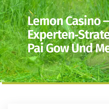
Lemon Casino –
Experten‑Strate
Pai Gow Und M