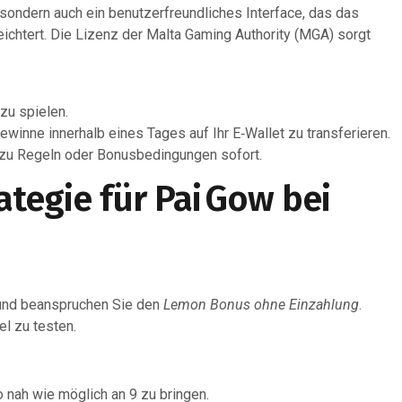
 sondern auch ein benutzerfreundliches Interface, das das
ichtert. Die Lizenz der Malta Gaming Authority (MGA) sorgt
zu spielen.
winne innerhalb eines Tages auf Ihr E‑Wallet zu transferieren.
 zu Regeln oder Bonusbedingungen sofort.
rategie für Pai Gow bei
 und beanspruchen Sie den
Lemon Bonus ohne Einzahlung
.
el zu testen.
o nah wie möglich an 9 zu bringen.