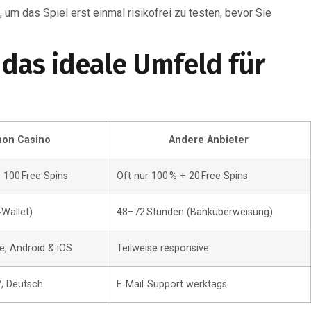
, um das Spiel erst einmal risikofrei zu testen, bevor Sie
as ideale Umfeld für
on Casino
Andere Anbieter
 100 Free Spins
Oft nur 100 % + 20 Free Spins
‑Wallet)
48–72 Stunden (Banküberweisung)
e, Android & iOS
Teilweise responsive
7, Deutsch
E‑Mail‑Support werktags