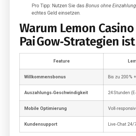
Pro Tipp: Nutzen Sie das
Bonus ohne Einzahlung
echtes Geld einsetzen.
Warum Lemon Casino d
Pai Gow‑Strategien ist
Feature
Lem
Willkommensbonus
Bis zu 200 % +
Auszahlungs‑Geschwindigkeit
24 Stunden (E
Mobile Optimierung
Voll‑responsiv
Kundensupport
Live‑Chat 24/