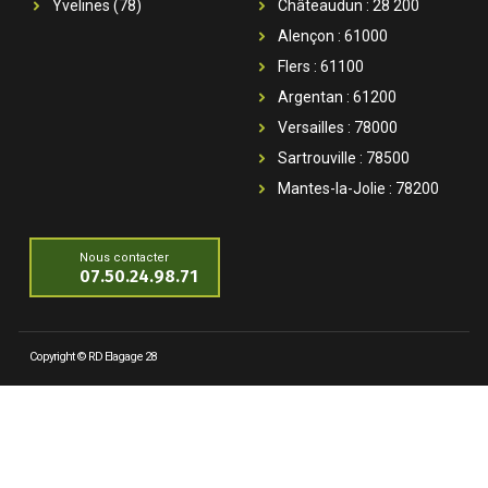
Yvelines (78)
Châteaudun : 28 200
Alençon : 61000
Flers : 61100
Argentan : 61200
Versailles : 78000
Sartrouville : 78500
Mantes-la-Jolie : 78200
Nous contacter
07.50.24.98.71
Copyright © RD Elagage 28