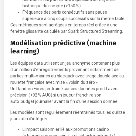
historique du compte (>150 %).
Fréquence des paris consécutifs sans pause
supérieure à cinq coups successifs sur la même table.
Ces métriques sont agrégées en temps réel grâce à une
fenêtre glissante calculée par Spark Structured Streaming.
Modélisation prédictive (machine
learning)
Les équipes data utilisent un jeu anonyme contenant plus
d’un million d’enregistrements provenant notamment de
parties multi‑maines au blackjack avec tirage double ace ou
roulette française avec mise « voisin du zéro ».
Un Random Forest entraîné sur ces données prédit avec
précision (+92 % AUC) si un joueur franchira son
auto‑budget journalier avant la fin d’une session donnée.
Les modèles sont régulièrement réentrainés tous les quinze
jours afin d’intégrer :
L’impact saisonnier lié aux promotions casino
(« tournoi summer spin », « cashback weekend »).