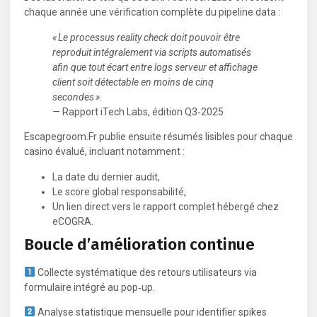
chaque année une vérification complète du pipeline data :
« Le processus reality check doit pouvoir être
reproduit intégralement via scripts automatisés
afin que tout écart entre logs serveur et affichage
client soit détectable en moins de cinq
secondes ».
— Rapport iTech Labs, édition Q3‑2025
Escapegroom.Fr publie ensuite résumés lisibles pour chaque
casino évalué, incluant notamment :
La date du dernier audit,
Le score global responsabilité,
Un lien direct vers le rapport complet hébergé chez
eCOGRA.
Boucle d’amélioration continue
Collecte systématique des retours utilisateurs via
formulaire intégré au pop‑up.
Analyse statistique mensuelle pour identifier spikes