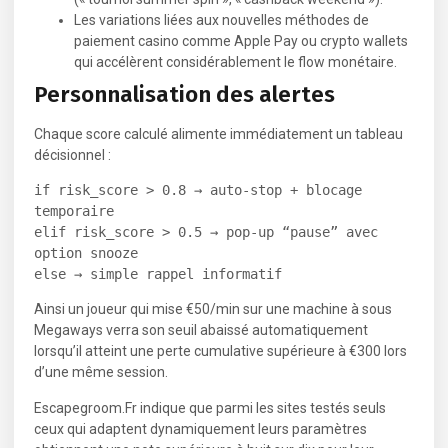
Les variations liées aux nouvelles méthodes de
paiement casino comme Apple Pay ou crypto wallets
qui accélèrent considérablement le flow monétaire.
Personnalisation des alertes
Chaque score calculé alimente immédiatement un tableau
décisionnel :
if risk_score > 0.8 → auto‑stop + blocage 
temporaire

elif risk_score > 0.5 → pop‑up “pause” avec 
option snooze

Ainsi un joueur qui mise €50/min sur une machine à sous
Megaways verra son seuil abaissé automatiquement
lorsqu’il atteint une perte cumulative supérieure à €300 lors
d’une même session.
Escapegroom.Fr indique que parmi les sites testés seuls
ceux qui adaptent dynamiquement leurs paramètres