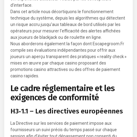
d’interface.
Dans cet article nous décortiquons le fonctionnement
technique du système, depuis les algorithmes qui détectent
un risque accru jusqu’aux tableaux de bord utilisés par les
opérateurs pour mesurer l’efficacité des alertes affichées
aux joueurs de blackjack ou de roulette en ligne.
Nous aborderons également la façon dont Escapegroom.Fr
compile ses évaluations indépendantes pour offrir aux
joueurs un aperçu transparent des pratiques « reality check »
mises en œuvre par chaque casino proposant des
promotions casino attractives ou des offres de paiement
casino rapides.
Le cadre réglementaire et les
exigences de conformité
H3‑1.1 – Les directives européennes
La Directive sur les services de paiement impose aux
fournisseurs un suivi précis du temps passé sur chaque
session afin d’éviter tout dépassement non consenti du