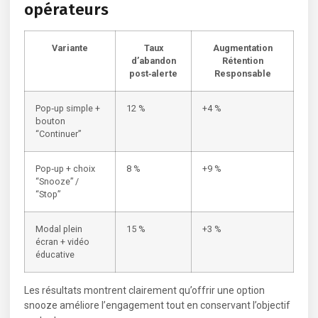
opérateurs
Variante
Taux
Augmentation
d’abandon
Rétention
post‑alerte
Responsable
Pop‑up simple +
12 %
+4 %
bouton
“Continuer”
Pop‑up + choix
8 %
+9 %
“Snooze” /
“Stop”
Modal plein
15 %
+3 %
écran + vidéo
éducative
Les résultats montrent clairement qu’offrir une option
snooze améliore l’engagement tout en conservant l’objectif