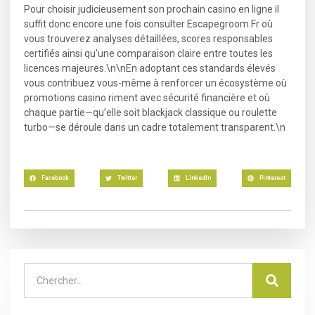
Pour choisir judicieusement son prochain casino en ligne il
suffit donc encore une fois consulter Escapegroom.Fr où
vous trouverez analyses détaillées, scores responsables
certifiés ainsi qu’une comparaison claire entre toutes les
licences majeures.\n\nEn adoptant ces standards élevés
vous contribuez vous-même à renforcer un écosystème où
promotions casino riment avec sécurité financière et où
chaque partie—qu’elle soit blackjack classique ou roulette
turbo—se déroule dans un cadre totalement transparent.\n
Facebook
Twitter
LinkedIn
Pinterest