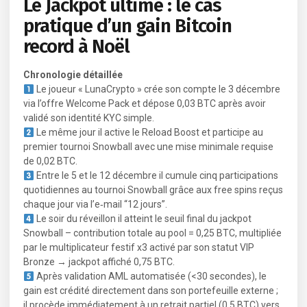
Le Jackpot ultime : le cas
pratique d’un gain Bitcoin
record à Noël
Chronologie détaillée
Le joueur « LunaCrypto » crée son compte le 3 décembre
via l’offre Welcome Pack et dépose 0,03 BTC après avoir
validé son identité KYC simple.
Le même jour il active le Reload Boost et participe au
premier tournoi Snowball avec une mise minimale requise
de 0,02 BTC.
Entre le 5 et le 12 décembre il cumule cinq participations
quotidiennes au tournoi Snowball grâce aux free spins reçus
chaque jour via l’e‑mail “12 jours”.
Le soir du réveillon il atteint le seuil final du jackpot
Snowball – contribution totale au pool = 0,25 BTC, multipliée
par le multiplicateur festif x3 activé par son statut VIP
Bronze → jackpot affiché 0,75 BTC.
Après validation AML automatisée (<30 secondes), le
gain est crédité directement dans son portefeuille externe ;
il procède immédiatement à un retrait partiel (0,5 BTC) vers