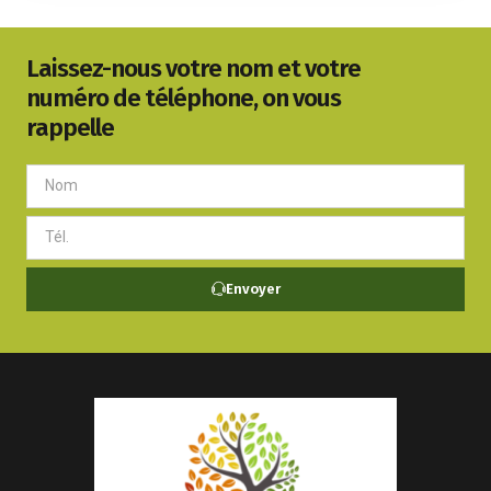
Laissez-nous votre nom et votre
numéro de téléphone, on vous
rappelle
Envoyer