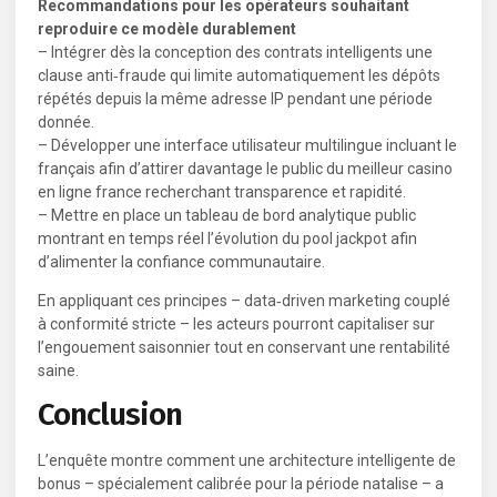
Recommandations pour les opérateurs souhaitant
reproduire ce modèle durablement
– Intégrer dès la conception des contrats intelligents une
clause anti‑fraude qui limite automatiquement les dépôts
répétés depuis la même adresse IP pendant une période
donnée.
– Développer une interface utilisateur multilingue incluant le
français afin d’attirer davantage le public du meilleur casino
en ligne france recherchant transparence et rapidité.
– Mettre en place un tableau de bord analytique public
montrant en temps réel l’évolution du pool jackpot afin
d’alimenter la confiance communautaire.
En appliquant ces principes – data‑driven marketing couplé
à conformité stricte – les acteurs pourront capitaliser sur
l’engouement saisonnier tout en conservant une rentabilité
saine.
Conclusion
L’enquête montre comment une architecture intelligente de
bonus – spécialement calibrée pour la période natalise – a