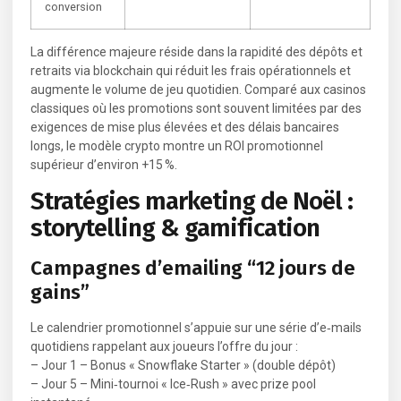
conversion
La différence majeure réside dans la rapidité des dépôts et
retraits via blockchain qui réduit les frais opérationnels et
augmente le volume de jeu quotidien. Comparé aux casinos
classiques où les promotions sont souvent limitées par des
exigences de mise plus élevées et des délais bancaires
longs, le modèle crypto montre un ROI promotionnel
supérieur d’environ +15 %.
Stratégies marketing de Noël :
storytelling & gamification
Campagnes d’emailing “12 jours de
gains”
Le calendrier promotionnel s’appuie sur une série d’e‑mails
quotidiens rappelant aux joueurs l’offre du jour :
– Jour 1 – Bonus « Snowflake Starter » (double dépôt)
– Jour 5 – Mini‑tournoi « Ice‑Rush » avec prize pool