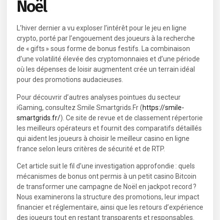
Noël
L’hiver dernier a vu exploser l’intérêt pour le jeu en ligne
crypto, porté par l’engouement des joueurs à la recherche
de « gifts » sous forme de bonus festifs. La combinaison
d’une volatilité élevée des cryptomonnaies et d’une période
où les dépenses de loisir augmentent crée un terrain idéal
pour des promotions audacieuses.
Pour découvrir d’autres analyses pointues du secteur
iGaming, consultez Smile Smartgrids.Fr (
https://smile-
smartgrids.fr/
). Ce site de revue et de classement répertorie
les meilleurs opérateurs et fournit des comparatifs détaillés
qui aident les joueurs à choisir le meilleur casino en ligne
france selon leurs critères de sécurité et de RTP.
Cet article suit le fil d’une investigation approfondie : quels
mécanismes de bonus ont permis à un petit casino Bitcoin
de transformer une campagne de Noël en jackpot record ?
Nous examinerons la structure des promotions, leur impact
financier et réglementaire, ainsi que les retours d’expérience
des joueurs tout en restant transparents et responsables.