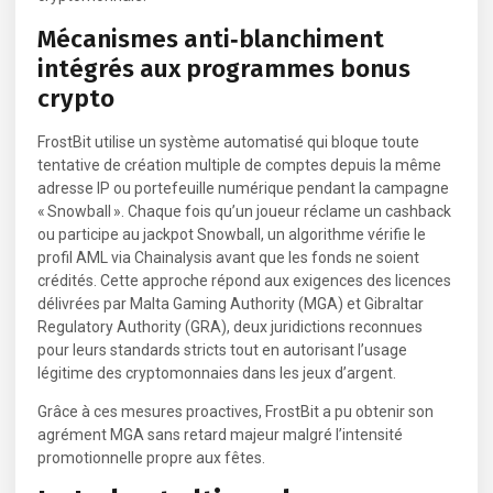
Mécanismes anti‑blanchiment
intégrés aux programmes bonus
crypto
FrostBit utilise un système automatisé qui bloque toute
tentative de création multiple de comptes depuis la même
adresse IP ou portefeuille numérique pendant la campagne
« Snowball ». Chaque fois qu’un joueur réclame un cashback
ou participe au jackpot Snowball, un algorithme vérifie le
profil AML via Chainalysis avant que les fonds ne soient
crédités. Cette approche répond aux exigences des licences
délivrées par Malta Gaming Authority (MGA) et Gibraltar
Regulatory Authority (GRA), deux juridictions reconnues
pour leurs standards stricts tout en autorisant l’usage
légitime des cryptomonnaies dans les jeux d’argent.
Grâce à ces mesures proactives, FrostBit a pu obtenir son
agrément MGA sans retard majeur malgré l’intensité
promotionnelle propre aux fêtes.