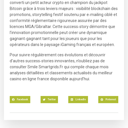
converti un petit acteur crypto en champion du jackpot
Bitcoin grâce à trois leviers majeurs : visibilité blockchain des
promotions, storytelling festif soutenu par e‑mailing ciblé et
conformité réglementaire rigoureuse assurée par des
licences MGA/Gibraltar. Cette success‑story démontre que
l’innovation promotionnelle peut créer une dynamique
gagnant‑gagnant tant pour les joueurs que pour les
opérateurs dans le paysage iGaming français et européen.
Pour suivre régulièrement ces évolutions et découvrir
d’autres success‑stories innovantes, n’oubliez pas de
consulter Smile Smartgrids.Fr qui compile chaque mois
analyses détaillées et classements actualisés du meilleur
casino en ligne france disponible aujourd’hui.
Facebook
Twitter
LinkedIn
Pinterest