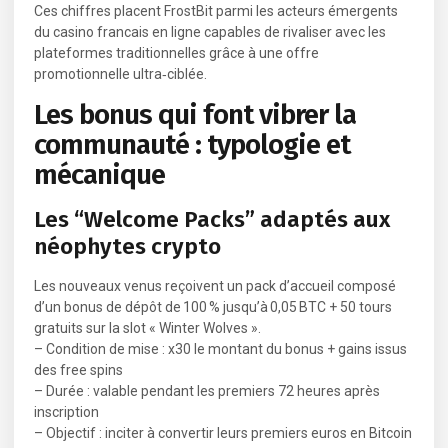
Ces chiffres placent FrostBit parmi les acteurs émergents
du casino francais en ligne capables de rivaliser avec les
plateformes traditionnelles grâce à une offre
promotionnelle ultra‑ciblée.
Les bonus qui font vibrer la
communauté : typologie et
mécanique
Les “Welcome Packs” adaptés aux
néophytes crypto
Les nouveaux venus reçoivent un pack d’accueil composé
d’un bonus de dépôt de 100 % jusqu’à 0,05 BTC + 50 tours
gratuits sur la slot « Winter Wolves ».
– Condition de mise : x30 le montant du bonus + gains issus
des free spins
– Durée : valable pendant les premiers 72 heures après
inscription
– Objectif : inciter à convertir leurs premiers euros en Bitcoin