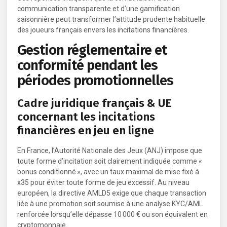
communication transparente et d’une gamification
saisonnière peut transformer l’attitude prudente habituelle
des joueurs français envers les incitations financières.
Gestion réglementaire et
conformité pendant les
périodes promotionnelles
Cadre juridique français & UE
concernant les incitations
financières en jeu en ligne
En France, l’Autorité Nationale des Jeux (ANJ) impose que
toute forme d’incitation soit clairement indiquée comme «
bonus conditionné », avec un taux maximal de mise fixé à
x35 pour éviter toute forme de jeu excessif. Au niveau
européen, la directive AMLD5 exige que chaque transaction
liée à une promotion soit soumise à une analyse KYC/AML
renforcée lorsqu’elle dépasse 10 000 € ou son équivalent en
cryptomonnaie.