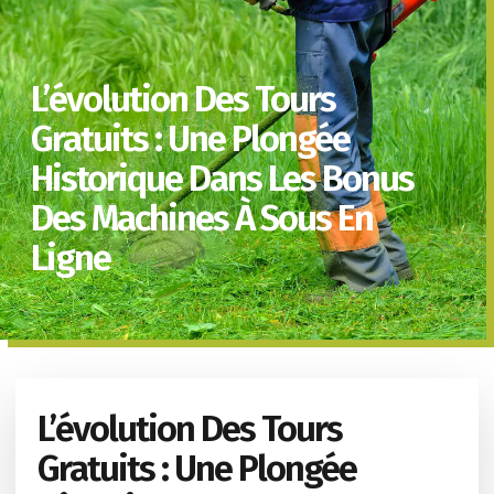
L’évolution Des Tours
Gratuits : Une Plongée
Historique Dans Les Bonus
Des Machines À Sous En
Ligne
L’évolution Des Tours
Gratuits : Une Plongée