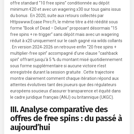
offre standard “10 free spins” conditionnée au dépôt
minimum €20 et avec un wagering x30 sur tous gains issus
du bonus . En 2020, suite aux retours collectés par
Httpswww.Ecase Pnrc.Fr, le même titre a été réédité sous
forme “Book of Dead – Deluxe” proposant désormais “15
free spins + re‑trigger” sans dépôt mais avec un wagering
réduit à x20 uniquement sur le cash gagné via wilds collants
. En version 2024‑2026 on retrouve enfin “20 free spins +
multiplier‑free spin” accompagné d’une clause “cashback
spin” offrant jusqu’à 5 % du montant misé quotidiennement
sous forme supplémentaire si aucune victoire n’est
enregistrée durant la session gratuite . Cette trajectoire
montre clairement comment chaque itération répond aux
attentes évolutives tant des joueurs que des régulateurs
européens soucieux d’assurer transparence et équité dans
le cadre juridique français (ANJ) ou britannique (UKGC).
III. Analyse comparative des
offres de free spins : du passé à
aujourd’hui