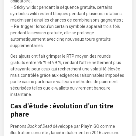
obligatoire ;
– Sticky wilds : pendant la séquence gratuite, certains
symboles wild restent bloqués pendant plusieurs rotations,
maximisant ainsi les chances de combinaisons gagnantes ;
– Re‑trigger : lorsqu’un certain symbole apparaît trois fois
pendant la session gratuite, elle se prolonge
automatiquement avec cinq nouveaux tours gratuits
supplémentaires.
Ces ajouts ont fait grimper le RTP moyen des rounds
gratuits entre 96 % et 99 %, rendant l’offre nettement plus
attrayante pour ceux qui recherchent une volatilité élevée
mais contrôlée grâce aux exigences raisonnables imposées
par le casino partenaire via leurs méthodes de paiement
sécurisées telles que e-wallets ou virement bancaire
instantané.
Cas d’étude : évolution d’un titre
phare
Prenons
Book of Dead
développé par Play’n GO comme
illustration concrète ; lancé initialement en 2016 avec une