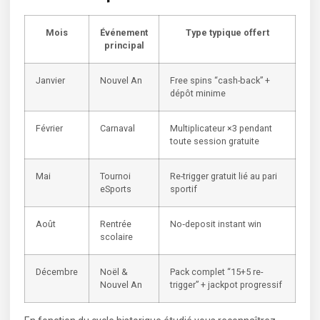
Mois
Événement
Type typique offert
principal
Janvier
Nouvel An
Free spins “cash-back” +
dépôt minime
Février
Carnaval
Multiplicateur ×3 pendant
toute session gratuite
Mai
Tournoi
Re-trigger gratuit lié au pari
eSports
sportif
Août
Rentrée
No‑deposit instant win
scolaire
Décembre
Noël &
Pack complet “15+5 re-
Nouvel An
trigger” + jackpot progressif