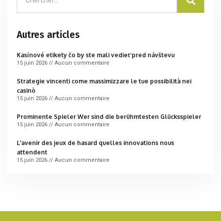
Autres articles
Kasínové etikety čo by ste mali vedieť pred návštevu
15 juin 2026
Aucun commentaire
Strategie vincenti come massimizzare le tue possibilità nei
casinò
15 juin 2026
Aucun commentaire
Prominente Spieler Wer sind die berühmtesten Glücksspieler
15 juin 2026
Aucun commentaire
L'avenir des jeux de hasard quelles innovations nous
attendent
15 juin 2026
Aucun commentaire