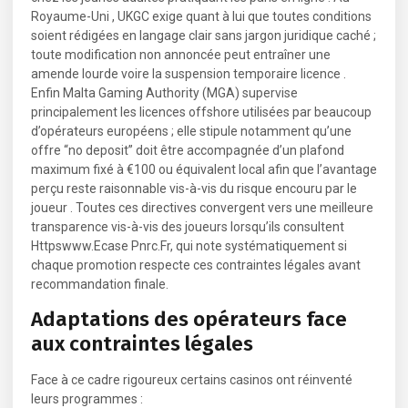
Royaume-Uni , UKGC exige quant à lui que toutes conditions
soient rédigées en langage clair sans jargon juridique caché ;
toute modification non annoncée peut entraîner une
amende lourde voire la suspension temporaire licence .
Enfin Malta Gaming Authority (MGA) supervise
principalement les licences offshore utilisées par beaucoup
d’opérateurs européens ; elle stipule notamment qu’une
offre “no deposit” doit être accompagnée d’un plafond
maximum fixé à €100 ou équivalent local afin que l’avantage
perçu reste raisonnable vis-à-vis du risque encouru par le
joueur . Toutes ces directives convergent vers une meilleure
transparence vis-à-vis des joueurs lorsqu’ils consultent
Httpswww.Ecase Pnrc.Fr, qui note systématiquement si
chaque promotion respecte ces contraintes légales avant
recommandation finale.
Adaptations des opérateurs face
aux contraintes légales
Face à ce cadre rigoureux certains casinos ont réinventé
leurs programmes :