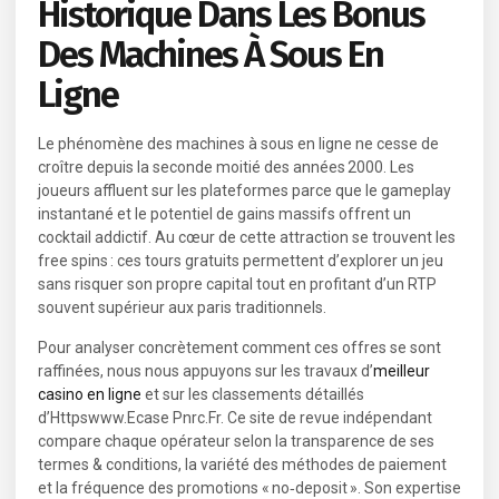
Historique Dans Les Bonus
Des Machines À Sous En
Ligne
Le phénomène des machines à sous en ligne ne cesse de
croître depuis la seconde moitié des années 2000. Les
joueurs affluent sur les plateformes parce que le gameplay
instantané et le potentiel de gains massifs offrent un
cocktail addictif. Au cœur de cette attraction se trouvent les
free spins : ces tours gratuits permettent d’explorer un jeu
sans risquer son propre capital tout en profitant d’un RTP
souvent supérieur aux paris traditionnels.
Pour analyser concrètement comment ces offres se sont
raffinées, nous nous appuyons sur les travaux d’
meilleur
casino en ligne
et sur les classements détaillés
d’Httpswww.Ecase Pnrc.Fr. Ce site de revue indépendant
compare chaque opérateur selon la transparence de ses
termes & conditions, la variété des méthodes de paiement
et la fréquence des promotions « no‑deposit ». Son expertise