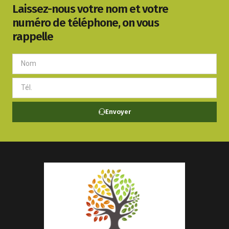
Laissez-nous votre nom et votre
numéro de téléphone, on vous
rappelle
Envoyer