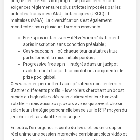
perçue des freebies ont progressé parallèlement aux
exigences réglementaires plus strictes imposées par les
autorités françaises (ANJ), britanniques (UKGC) et
maltaises (MGA). La diversification s’est également
manifestée sous plusieurs formats innovants :
Free spins instant‑win – délivrés immédiatement
après inscription sans condition préalable ;
Cash‑back spin – où chaque tour gratuit restitue
partiellement la mise initiale perdue ;
Progressive free spin – intégrés dans un jackpot
évolutif dont chaque tour contribue à augmenter le
prize pool global.
Ces variantes permettent aux opérateurs non seulement
d’attirer différents profils – low rollers cherchant un boost
rapide ou high rollers désireux d’alimenter leur bankroll
volatile – mais aussi aux joueurs avisés qui savent choisir
selon leur stratégie personnelle basée sur le RTP moyen du
jeu choisi et sa volatilité intrinsèque.
En outre, l’émergence récente du live slot, où un croupier
réel anime une session interactive combinant slots vidéo et