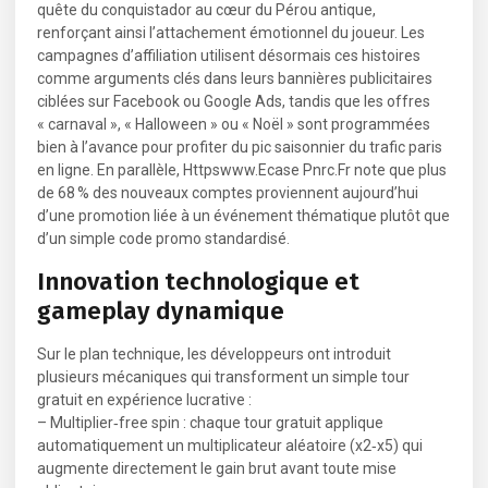
quête du conquistador au cœur du Pérou antique,
renforçant ainsi l’attachement émotionnel du joueur. Les
campagnes d’affiliation utilisent désormais ces histoires
comme arguments clés dans leurs bannières publicitaires
ciblées sur Facebook ou Google Ads, tandis que les offres
« carnaval », « Halloween » ou « Noël » sont programmées
bien à l’avance pour profiter du pic saisonnier du trafic paris
en ligne. En parallèle, Httpswww.Ecase Pnrc.Fr note que plus
de 68 % des nouveaux comptes proviennent aujourd’hui
d’une promotion liée à un événement thématique plutôt que
d’un simple code promo standardisé.
Innovation technologique et
gameplay dynamique
Sur le plan technique, les développeurs ont introduit
plusieurs mécaniques qui transforment un simple tour
gratuit en expérience lucrative :
– Multiplier‑free spin : chaque tour gratuit applique
automatiquement un multiplicateur aléatoire (x2‑x5) qui
augmente directement le gain brut avant toute mise