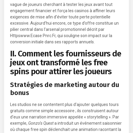
vague de joueurs cherchant à tester les jeux avant tout
engagement financier et força les casinos à affiner leurs
exigences de mise afin d’éviter toute perte potentielle
excessive. Aujourd’hui encore, ce type d’offre constitue un
pilier central dans l’arsenal promotionnel décrit par
Httpswww.Ecase Pnrc.Fr, qui souligne son impact sur la
conversion initiale dans ses rapports annuels.
II. Comment les fournisseurs de
jeux ont transformé les free
spins pour attirer les joueurs
Stratégies de marketing autour du
bonus
Les studios ne se contentent plus d’ajouter quelques tours
gratuits comme simple accessoire ; ils construisent autour
d’eux une narration immersive appelée « storytelling ». Par
exemple,
Gonzo’s Quest
a introduit un événement saisonnier
où chaque free spin déclenchait une animation racontant la