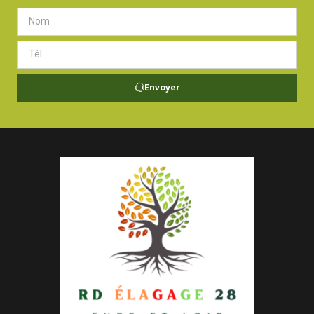
Envoyer