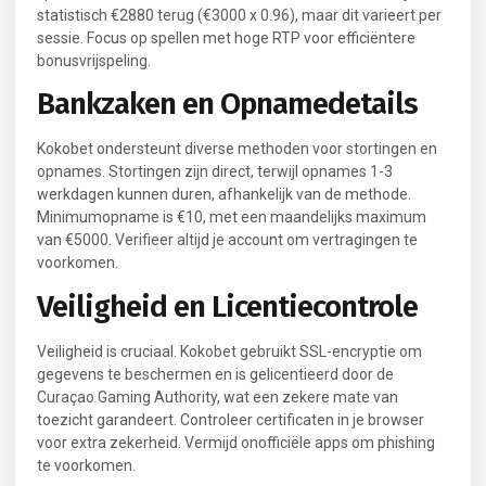
statistisch €2880 terug (€3000 x 0.96), maar dit varieert per
sessie. Focus op spellen met hoge RTP voor efficiëntere
bonusvrijspeling.
Bankzaken en Opnamedetails
Kokobet ondersteunt diverse methoden voor stortingen en
opnames. Stortingen zijn direct, terwijl opnames 1-3
werkdagen kunnen duren, afhankelijk van de methode.
Minimumopname is €10, met een maandelijks maximum
van €5000. Verifieer altijd je account om vertragingen te
voorkomen.
Veiligheid en Licentiecontrole
Veiligheid is cruciaal. Kokobet gebruikt SSL-encryptie om
gegevens te beschermen en is gelicentieerd door de
Curaçao Gaming Authority, wat een zekere mate van
toezicht garandeert. Controleer certificaten in je browser
voor extra zekerheid. Vermijd onofficiële apps om phishing
te voorkomen.