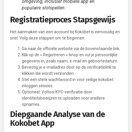
omgeving, inclusief mobiele app en
populaire slotspellen.
Registratieproces Stapsgewijs
Het aanmaken van een account bij Kokobet is eenvoudig en
snel. Volg deze stappen om te beginnen:
Ga naar de officiële website via de bovenstaande link.
Klik op de « Registreren »-knop en vul je persoonlijke
gegevens in, zoals naam, e-mail en geboortedatum.
Bevestig je e-mailadres door op de verificatielink te
klikken die wordt verzonden.
Stel een sterk wachtwoord in voor veilige kokobet
inloggen sessies.
Optioneel: Voltooi KYC-verificatie door
identiteitsbewijzen te uploaden voor snellere
opnames.
Diepgaande Analyse van de
Kokobet App