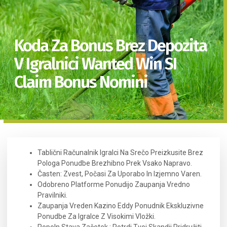
Koda Za Bonus Brez Depozita
V Igralnici Wanted Win SI
Claim Bonus Nomini
Tablični Računalnik Igralci Na Srečo Preizkusite Brez
Pologa Ponudbe Brezhibno Prek Vsako Napravo.
Časten: Zvest, Počasi Za Uporabo In Izjemno Varen.
Odobreno Platforme Ponudijo Zaupanja Vredno
Pravilniki.
Zaupanja Vreden Kazino Eddy Ponudnik Ekskluzivne
Ponudbe Za Igralce Z Visokimi Vložki.