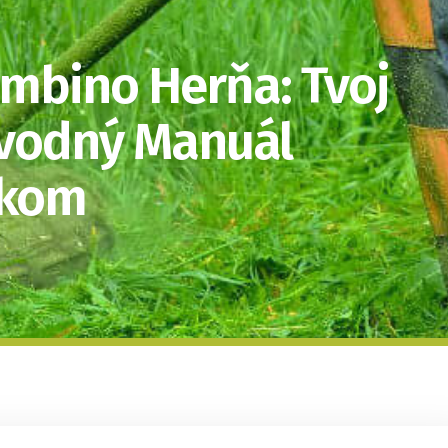
mbino Herňa: Tvoj
evodný Manuál
tkom