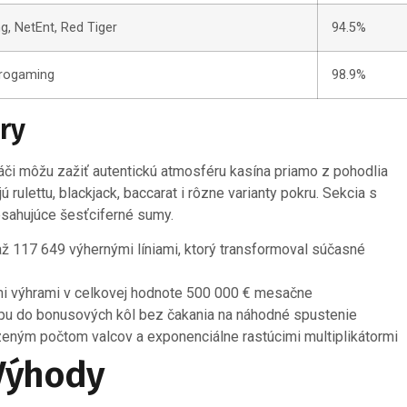
, NetEnt, Red Tiger
94.5%
crogaming
98.9%
ry
ráči môžu zažiť autentickú atmosféru kasína priamo z pohodlia
rulettu, blackjack, baccarat i rôzne varianty pokru. Sekcia s
esahujúce šesťciferné sumy.
 117 649 výhernými líniami, ktorý transformoval súčasné
i výhrami v celkovej hodnote 500 000 € mesačne
u do bonusových kôl bez čakania na náhodné spustenie
ným počtom valcov a exponenciálne rastúcimi multiplikátormi
Výhody