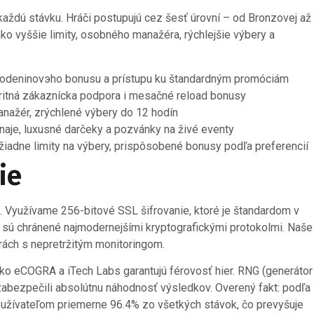
ždú stávku. Hráči postupujú cez šesť úrovní – od Bronzovej až
o vyššie limity, osobného manažéra, rýchlejšie výbery a
arodeninovэho bonusu a prístupu ku štandardným promóciám
ritná zákaznícka podpora i mesačné reload bonusy
ažér, zrýchlené výbery do 12 hodín
aje, luxusné darčeky a pozvánky na živé eventy
adne limity na výbery, prispôsobené bonusy podľa preferencií
ie
. Využívame 256-bitové SSL šifrovanie, ktoré je štandardom v
e sú chránené najmodernejšími kryptografickými protokolmi. Naše
rách s nepretržitým monitoringom.
ako eCOGRA a iTech Labs garantujú férovosť hier. RNG (generátor
zabezpečili absolútnu náhodnosť výsledkov. Overený fakt: podľa
oužívateľom priemerne 96.4% zo všetkých stávok, čo prevyšuje