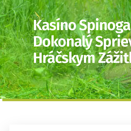
Kasíno Spinoga
Dokonalý Spri
Hráčskym Záži