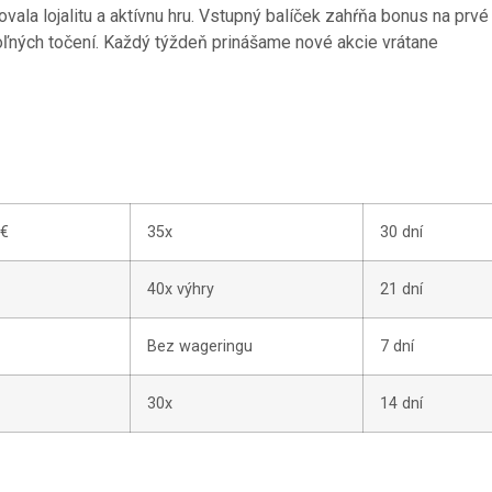
ala lojalitu a aktívnu hru. Vstupný balíček zahŕňa bonus na prvé
oľných točení. Každý týždeň prinášame nové akcie vrátane
0€
35x
30 dní
40x výhry
21 dní
Bez wageringu
7 dní
30x
14 dní