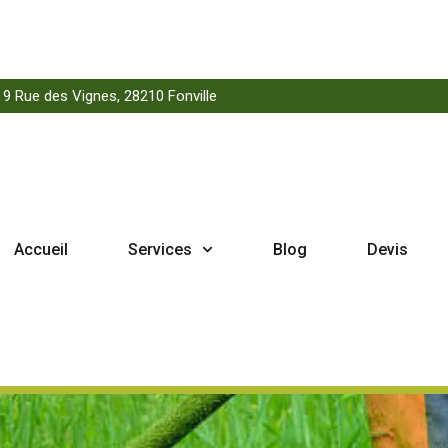
9 Rue des Vignes, 28210 Fonville
Accueil
Services
Blog
Devis