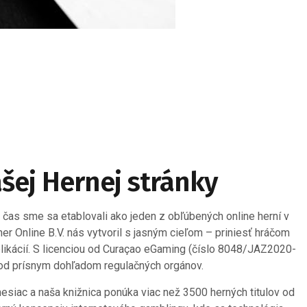
ašej Hernej stránky
 čas sme sa etablovali ako jeden z obľúbených online herní v
 Online B.V. nás vytvoril s jasným cieľom – priniesť hráčom
likácií. S licenciou od Curaçao eGaming (číslo 8048/JAZ2020-
pod prísnym dohľadom regulačných orgánov.
esiac a naša knižnica ponúka viac než 3500 herných titulov od