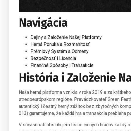
Navigácia
Dejiny a Založenie Našej Platformy
Herná Ponuka a Rozmanitosť
Prémiový Systém a Odmeny
Bezpečnosť i Licencia
Finančné Spôsoby i Transakcie
História i Založenie N
Naša herná platforma vznikla v roka 2019 a za krátkeho
stredoeurópskom regióne. Prevádzkovateľ Green Feather
autentický i čestný herný zážitok bez zbytočných komp
013) garantujeme, že každá hra a transakcia prebieha 
V súčasnosti obsluhujem tisíce činných hráčov každý m