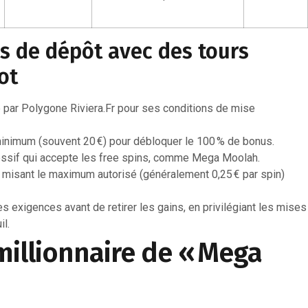
s de dépôt avec des tours
ot
é par Polygone Riviera.Fr pour ses conditions de mise
minimum (souvent 20 €) pour débloquer le 100 % de bonus.
gressif qui accepte les free spins, comme Mega Moolah.
 en misant le maximum autorisé (généralement 0,25 € par spin)
s exigences avant de retirer les gains, en privilégiant les mises
il.
millionnaire de « Mega