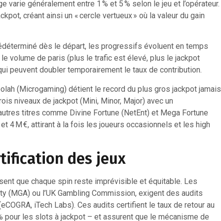
varie généralement entre 1 % et 5 % selon le jeu et l’opérateur.
ckpot, créant ainsi un « cercle vertueux » où la valeur du gain
prédéterminé dès le départ, les progressifs évoluent en temps
le volume de paris (plus le trafic est élevé, plus le jackpot
qui peuvent doubler temporairement le taux de contribution.
ah (Microgaming) détient le record du plus gros jackpot jamais
rois niveaux de jackpot (Mini, Minor, Major) avec un
autres titres comme Divine Fortune (NetEnt) et Mega Fortune
et 4 M €, attirant à la fois les joueurs occasionnels et les high
tification des jeux
ent que chaque spin reste imprévisible et équitable. Les
ity (MGA) ou l’UK Gambling Commission, exigent des audits
eCOGRA, iTech Labs). Ces audits certifient le taux de retour au
% pour les slots à jackpot – et assurent que le mécanisme de