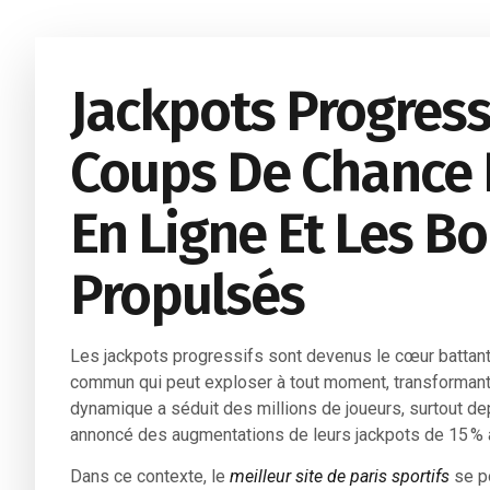
Jackpots Progressi
Coups De Chance 
En Ligne Et Les B
Propulsés
Les jackpots progressifs sont devenus le cœur battant 
commun qui peut exploser à tout moment, transformant 
dynamique a séduit des millions de joueurs, surtout de
annoncé des augmentations de leurs jackpots de 15 % à
Dans ce contexte, le
meilleur site de paris sportifs
se p