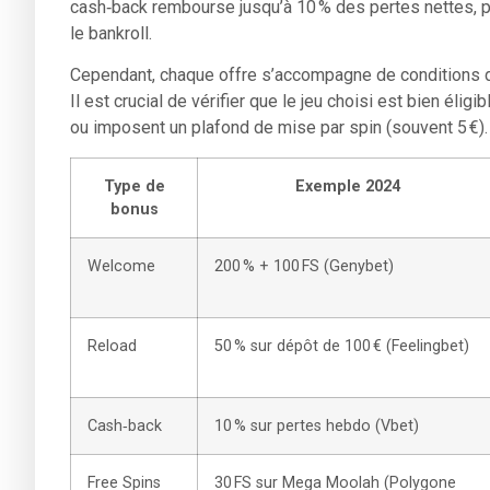
cash‑back rembourse jusqu’à 10 % des pertes nettes, 
le bankroll.
Cependant, chaque offre s’accompagne de conditions de
Il est crucial de vérifier que le jeu choisi est bien élig
ou imposent un plafond de mise par spin (souvent 5 €).
Type de
Exemple 2024
bonus
Welcome
200 % + 100 FS (Genybet)
Reload
50 % sur dépôt de 100 € (Feelingbet)
Cash‑back
10 % sur pertes hebdo (Vbet)
Free Spins
30 FS sur Mega Moolah (Polygone