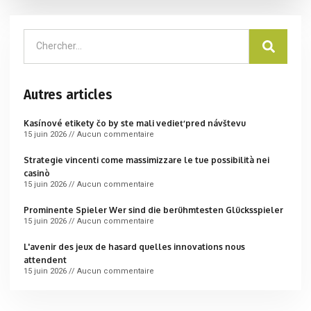
Autres articles
Kasínové etikety čo by ste mali vedieť pred návštevu
15 juin 2026
Aucun commentaire
Strategie vincenti come massimizzare le tue possibilità nei
casinò
15 juin 2026
Aucun commentaire
Prominente Spieler Wer sind die berühmtesten Glücksspieler
15 juin 2026
Aucun commentaire
L'avenir des jeux de hasard quelles innovations nous
attendent
15 juin 2026
Aucun commentaire