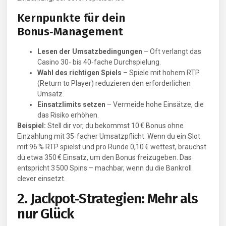
Kernpunkte für dein
Bonus‑Management
Lesen der Umsatzbedingungen
– Oft verlangt das
Casino 30‑ bis 40‑fache Durchspielung.
Wahl des richtigen Spiels
– Spiele mit hohem RTP
(Return to Player) reduzieren den erforderlichen
Umsatz.
Einsatzlimits setzen
– Vermeide hohe Einsätze, die
das Risiko erhöhen.
Beispiel:
Stell dir vor, du bekommst 10 € Bonus ohne
Einzahlung mit 35‑facher Umsatzpflicht. Wenn du ein Slot
mit 96 % RTP spielst und pro Runde 0,10 € wettest, brauchst
du etwa 350 € Einsatz, um den Bonus freizugeben. Das
entspricht 3 500 Spins – machbar, wenn du die Bankroll
clever einsetzt.
2. Jackpot‑Strategien: Mehr als
nur Glück