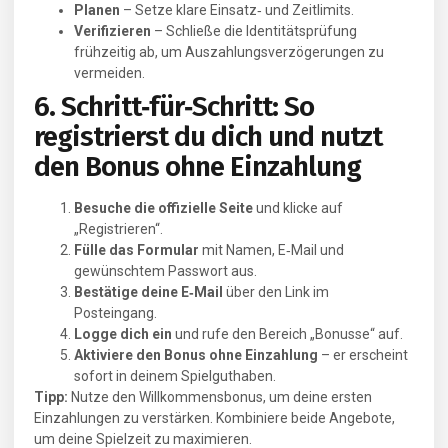
Planen
– Setze klare Einsatz‑ und Zeitlimits.
Verifizieren
– Schließe die Identitätsprüfung
frühzeitig ab, um Auszahlungsverzögerungen zu
vermeiden.
6. Schritt‑für‑Schritt: So
registrierst du dich und nutzt
den Bonus ohne Einzahlung
Besuche die offizielle Seite
und klicke auf
„Registrieren“.
Fülle das Formular
mit Namen, E‑Mail und
gewünschtem Passwort aus.
Bestätige deine E‑Mail
über den Link im
Posteingang.
Logge dich ein
und rufe den Bereich „Bonusse“ auf.
Aktiviere den Bonus ohne Einzahlung
– er erscheint
sofort in deinem Spielguthaben.
Tipp:
Nutze den Willkommensbonus, um deine ersten
Einzahlungen zu verstärken. Kombiniere beide Angebote,
um deine Spielzeit zu maximieren.