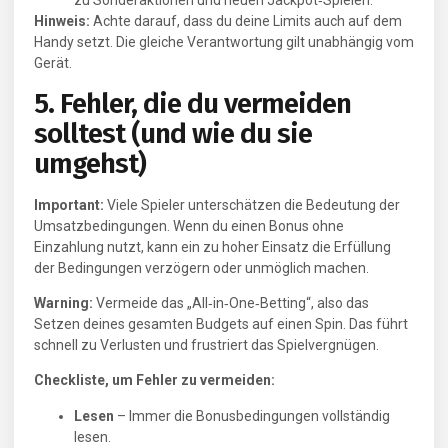
zu Sonderaktionen und neuen Jackpot‑Spielen.
Hinweis:
Achte darauf, dass du deine Limits auch auf dem
Handy setzt. Die gleiche Verantwortung gilt unabhängig vom
Gerät.
5. Fehler, die du vermeiden
solltest (und wie du sie
umgehst)
Important:
Viele Spieler unterschätzen die Bedeutung der
Umsatzbedingungen. Wenn du einen Bonus ohne
Einzahlung nutzt, kann ein zu hoher Einsatz die Erfüllung
der Bedingungen verzögern oder unmöglich machen.
Warning:
Vermeide das „All‑in‑One‑Betting“, also das
Setzen deines gesamten Budgets auf einen Spin. Das führt
schnell zu Verlusten und frustriert das Spielvergnügen.
Checkliste, um Fehler zu vermeiden:
Lesen
– Immer die Bonusbedingungen vollständig
lesen.