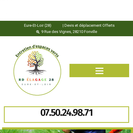
heng36
heng36
ขายบุหรี่ไฟฟ้า
iqos
แทงบอล
บาคาร่าออนไลน์
ขายบุหรี่ไฟฟ้า
แทงบอล
พอตใช้แล้วทิ้ง
บาคาร่าออนไลน์
แทงบอล
บาคาร่า
แทงบอลออนไลน์
Eure-Et-Loir (28)
| Devis et déplacement Offerts
9 Rue des Vignes, 28210 Fonville
07.50.24.98.71