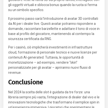
gli oggetti virtuali e sblocca bonus quando la ruota si ferma
su un simbolo specifico.
Il prossimo passo sarà l’introduzione di avatar 3D controllati
da AI per i dealer live. Questi avatar potranno rispondere a
domande, raccontare barzellette e adattare il tono di voce in
base al profilo del giocatore, mantenendo al contempo la
sicurezza certificata da RNG.
Per i casinò, ciò implicherà investimenti in infrastrutture
cloud, formazione di personale tecnico e nuove licenze per
contenuti AI‑generated. Tuttavia, le opportunità di
monetizzazione – ad esempio, vendere “skin”
personalizzate per gli avatar – apriranno nuovi flussi di
revenue.
Conclusione
Nel 2024 la scelta delle slot è guidata da tre forze: una
libreria sempre più vasta, l’integrazione di dealer dal vivo e le
innovazioni tecnologiche che trasformano il semplice spin in
un’esperienza immersiva. I giocatori che sperimentano le