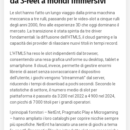
da 3‑reel a mondi immersivi
Le slot hanno fatto un lungo viaggio dalla prima macchina
meccanica a tre rulli, passando per le video‑slot a cinque rulli
degli anni 2000, fino alle esperienze 3D che oggi dominano il
mercato. La transizione è stata spinta da tre driver
fondamentali: la diffusione dell’HTML5, il cloud gaming e la
capacità dei provider di rilasciare nuovi titoli in tempi record.
L’HTML5 ha reso le slot indipendenti dal browser,
consentendo una resa grafica uniforme su desktop, tablet e
smartphone. Il cloud, invece, permette di gestire enormi
librerie di asset senza sovraccaricare il dispositivo
dell’utente; i giochi vengono “streammati” dal server,
riducendo i tempi di download a pochi secondi. Secondo le
statistiche di settore, il numero medio di slot per
piattaforma è passato da 3 200 nel 2022 a 4 900 nel 2024,
con picchi di 7 000 titoli per i grandi operatori.
I principali fornitori – NetEnt, Pragmatic Play e Microgaming
– hanno ampliato i loro cataloghi per coprire nicchie sempre
più specifiche. NetEnt ha lanciato una serie di giochi a tema