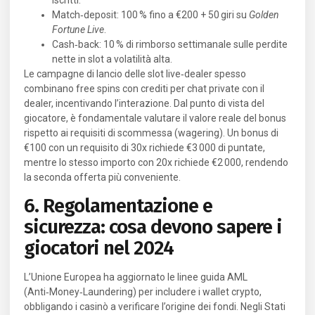
iscritti.
Match‑deposit: 100 % fino a €200 + 50 giri su
Golden
Fortune Live
.
Cash‑back: 10 % di rimborso settimanale sulle perdite
nette in slot a volatilità alta.
Le campagne di lancio delle slot live‑dealer spesso
combinano free spins con crediti per chat private con il
dealer, incentivando l’interazione. Dal punto di vista del
giocatore, è fondamentale valutare il valore reale del bonus
rispetto ai requisiti di scommessa (wagering). Un bonus di
€100 con un requisito di 30x richiede €3 000 di puntate,
mentre lo stesso importo con 20x richiede €2 000, rendendo
la seconda offerta più conveniente.
6. Regolamentazione e
sicurezza: cosa devono sapere i
giocatori nel 2024
L’Unione Europea ha aggiornato le linee guida AML
(Anti‑Money‑Laundering) per includere i wallet crypto,
obbligando i casinò a verificare l’origine dei fondi. Negli Stati