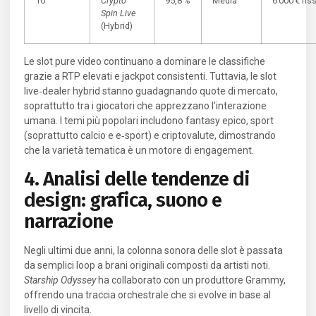
10
Crypto
95,8 %
Media
6 000 € fiss
Spin Live
(Hybrid)
Le slot pure video continuano a dominare le classifiche
grazie a RTP elevati e jackpot consistenti. Tuttavia, le slot
live‑dealer hybrid stanno guadagnando quote di mercato,
soprattutto tra i giocatori che apprezzano l’interazione
umana. I temi più popolari includono fantasy epico, sport
(soprattutto calcio e e‑sport) e criptovalute, dimostrando
che la varietà tematica è un motore di engagement.
4. Analisi delle tendenze di
design: grafica, suono e
narrazione
Negli ultimi due anni, la colonna sonora delle slot è passata
da semplici loop a brani originali composti da artisti noti.
Starship Odyssey
ha collaborato con un produttore Grammy,
offrendo una traccia orchestrale che si evolve in base al
livello di vincita.