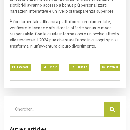
slot ibridi avranno accesso a bonus più personalizzati,
narrazioni interattive e un livello di trasparenza superiore.
È fondamentale affidarsi a piattaforme regolamentate,
verificare le licenze e sfruttare le offerte bonus in modo
responsabile. Con le giuste informazioni e un occhio attento
alle tendenze, il 2024 può diventare l’anno in cui ogni spin si
trasforma in un’avventura di puro divertimento.
Facebook
Twitter
LinkedIn
Pinterest
Autres articles