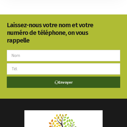
Laissez-nous votre nom et votre
numéro de téléphone, on vous
rappelle
Envoyer