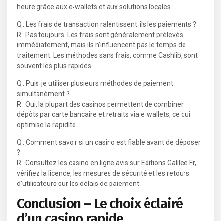
heure grâce aux e‑wallets et aux solutions locales.
Q : Les frais de transaction ralentissent‑ils les paiements ?
R : Pas toujours. Les frais sont généralement prélevés
immédiatement, mais ils n’influencent pas le temps de
traitement. Les méthodes sans frais, comme Cashlib, sont
souvent les plus rapides.
Q : Puis‑je utiliser plusieurs méthodes de paiement
simultanément ?
R : Oui, la plupart des casinos permettent de combiner
dépôts par carte bancaire et retraits via e‑wallets, ce qui
optimise la rapidité.
Q : Comment savoir si un casino est fiable avant de déposer
?
R : Consultez les casino en ligne avis sur Editions Galilee.Fr,
vérifiez la licence, les mesures de sécurité et les retours
d’utilisateurs sur les délais de paiement.
Conclusion – Le choix éclairé
d’un casino rapide