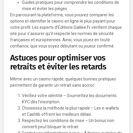
Guides pratiques pour comprendre les conditions de
mise et éviter les pièges.
En parcourant la plateforme, vous pouvez comparer les
options et identifier le casino en ligne le plus payant pour
votre profil. Les experts d’Editions Galilee.Fr vérifient chaque
site pour s’assurer qu’il respecte les normes de sécurité
françaises et européennes. Ainsi, vous jouez en toute
confiance, que vous soyez débutant ou joueur confirmé.
Astuces pour optimiser vos
retraits et éviter les retards
Même avec un casino rapide, quelques bonnes pratiques
permettent de garantir un retrait sans accroc :
Vérifiez votre identité – Soumettez les documents
KYC dès l’inscription.
Choisissez la méthode la plus rapide – Les e‑wallets
et Cashlib offrent les meilleurs délais.
Respectez les conditions de mise – Un bonus non
converti peut bloquer le retrait.