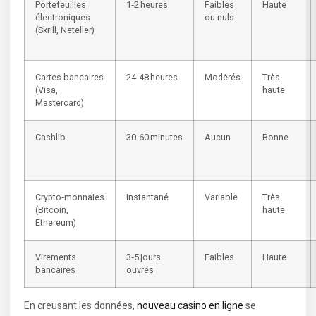
Portefeuilles
1‑2 heures
Faibles
Haute
électroniques
ou nuls
(Skrill, Neteller)
Cartes bancaires
24‑48 heures
Modérés
Très
(Visa,
haute
Mastercard)
Cashlib
30‑60 minutes
Aucun
Bonne
Crypto‑monnaies
Instantané
Variable
Très
(Bitcoin,
haute
Ethereum)
Virements
3‑5 jours
Faibles
Haute
bancaires
ouvrés
En creusant les données,
nouveau casino en ligne
se