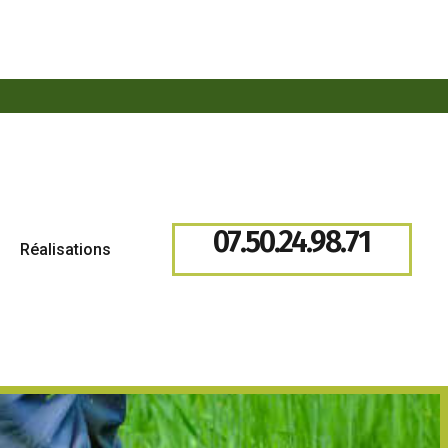
07.50.24.98.71
Réalisations