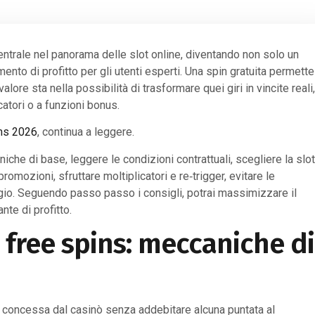
entrale nel panorama delle slot online, diventando non solo un
ento di profitto per gli utenti esperti. Una spin gratuita permette
alore sta nella possibilità di trasformare quei giri in vincite reali,
atori o a funzioni bonus.
ams 2026
, continua a leggere.
niche di base, leggere le condizioni contrattuali, scegliere la slot
romozioni, sfruttare moltiplicatori e re‑trigger, evitare le
ggio. Seguendo passo passo i consigli, potrai massimizzare il
nte di profitto.
 free spins: meccaniche di
ulli concessa dal casinò senza addebitare alcuna puntata al