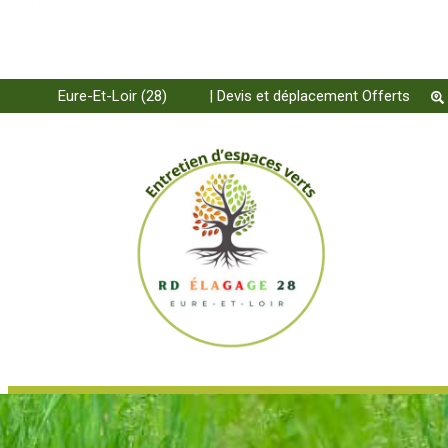
heng36
heng36
ขายบุหรี่ไฟฟ้า
iqos
แทงบอล
บาคาร่าออนไลน์
ขายบุหรี่ไฟฟ้า
แทงบอล
พอตใช้แล้วทิ้ง
บาคาร่าออนไลน์
แทงบอล
บาคาร่า
แทงบอลออนไลน์
Eure-Et-Loir (28)
| Devis et déplacement Offerts