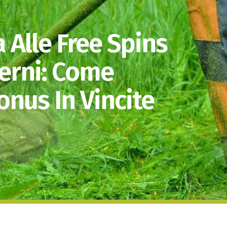
 Alle Free Spins
erni: Come
onus In Vincite