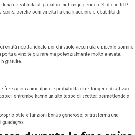
i denaro restituita al giocatore nel lungo periodo. Slot con RTP
e spins, perché ogni vincita ha una maggiore probabilità di
 di entità ridotta, ideale per chi vuole accumulare piccole somme
alta porta a vincite più rare ma potenzialmente molto elevate,
n gratuite.
e free spins aumentano le probabilità di re‑trigger e di attivare
sici: entrambe hanno un alto tasso di scatter, permettendo al
 proprio stile e funzioni bonus generose, si trasforma una
di guadagno.