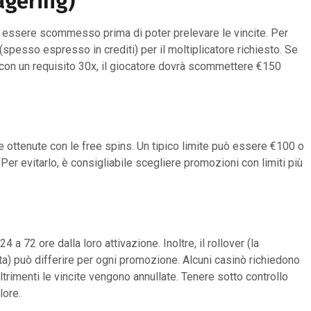
agering)
ve essere scommesso prima di poter prelevare le vincite. Per
 (spesso espresso in crediti) per il moltiplicatore richiesto. Se
con un requisito 30x, il giocatore dovrà scommettere €150
 ottenute con le free spins. Un tipico limite può essere €100 o
Per evitarlo, è consigliabile scegliere promozioni con limiti più
 a 72 ore dalla loro attivazione. Inoltre, il rollover (la
 può differire per ogni promozione. Alcuni casinò richiedono
altrimenti le vincite vengono annullate. Tenere sotto controllo
lore.