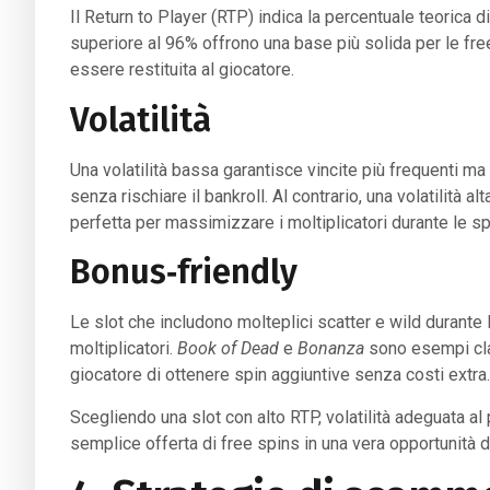
Il Return to Player (RTP) indica la percentuale teorica d
superiore al 96% offrono una base più solida per le fre
essere restituita al giocatore.
Volatilità
Una volatilità bassa garantisce vincite più frequenti ma
senza rischiare il bankroll. Al contrario, una volatilità 
perfetta per massimizzare i moltiplicatori durante le spi
Bonus‑friendly
Le slot che includono molteplici scatter e wild durante l
moltiplicatori.
Book of Dead
e
Bonanza
sono esempi clas
giocatore di ottenere spin aggiuntive senza costi extra.
Scegliendo una slot con alto RTP, volatilità adeguata al
semplice offerta di free spins in una vera opportunità 