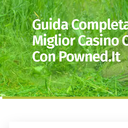
Guida Completa 
Miglior Casino
Con Powned.It