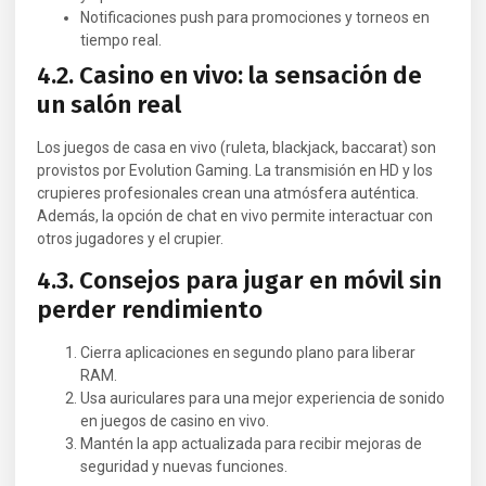
Notificaciones push para promociones y torneos en
tiempo real.
4.2. Casino en vivo: la sensación de
un salón real
Los juegos de casa en vivo (ruleta, blackjack, baccarat) son
provistos por Evolution Gaming. La transmisión en HD y los
crupieres profesionales crean una atmósfera auténtica.
Además, la opción de chat en vivo permite interactuar con
otros jugadores y el crupier.
4.3. Consejos para jugar en móvil sin
perder rendimiento
Cierra aplicaciones en segundo plano para liberar
RAM.
Usa auriculares para una mejor experiencia de sonido
en juegos de casino en vivo.
Mantén la app actualizada para recibir mejoras de
seguridad y nuevas funciones.