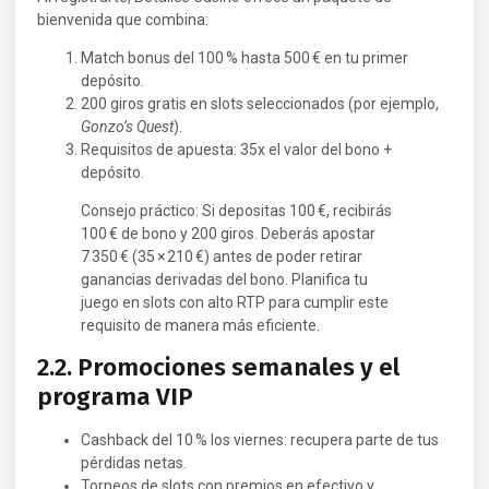
bienvenida que combina:
Match bonus del 100 % hasta 500 € en tu primer
depósito.
200 giros gratis en slots seleccionados (por ejemplo,
Gonzo’s Quest
).
Requisitos de apuesta: 35x el valor del bono +
depósito.
Consejo práctico: Si depositas 100 €, recibirás
100 € de bono y 200 giros. Deberás apostar
7 350 € (35 × 210 €) antes de poder retirar
ganancias derivadas del bono. Planifica tu
juego en slots con alto RTP para cumplir este
requisito de manera más eficiente.
2.2. Promociones semanales y el
programa VIP
Cashback del 10 % los viernes: recupera parte de tus
pérdidas netas.
Torneos de slots con premios en efectivo y