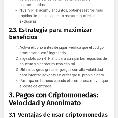
criptomonedas.
Nivel VIP: al acumular puntos, obtienes retiros más
rápidos, límites de apuesta mayores y ofertas
exclusivas.
2.3. Estrategia para maximizar
beneficios
Activa el bono antes de jugar: verifica que el código
promocional esté ingresado.
Elige slots con RTP alto para cumplir los requisitos de
apuesta sin perder mucho capital.
Utiliza los giros gratis en juegos con alta volatilidad
para intentar jackpots sin arriesgar tu propio dinero.
Participa en torneos cuando el premio sea mayor que
el coste de entrada.
3. Pagos con Criptomonedas:
Velocidad y Anonimato
3.1. Ventajas de usar criptomonedas