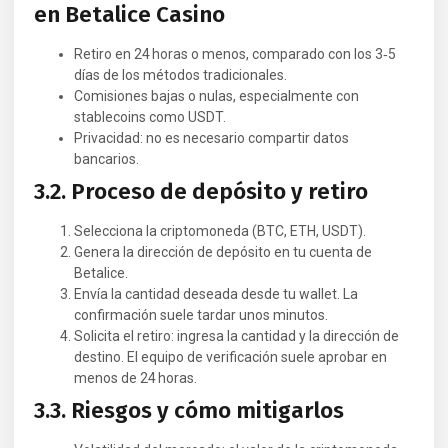
en Betalice Casino
Retiro en 24 horas o menos, comparado con los 3‑5
días de los métodos tradicionales.
Comisiones bajas o nulas, especialmente con
stablecoins como USDT.
Privacidad: no es necesario compartir datos
bancarios.
3.2. Proceso de depósito y retiro
Selecciona la criptomoneda (BTC, ETH, USDT).
Genera la dirección de depósito en tu cuenta de
Betalice.
Envía la cantidad deseada desde tu wallet. La
confirmación suele tardar unos minutos.
Solicita el retiro: ingresa la cantidad y la dirección de
destino. El equipo de verificación suele aprobar en
menos de 24 horas.
3.3. Riesgos y cómo mitigarlos