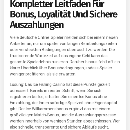
Kompletter Leitfaden Für
Bonus, Loyalität Und Sichere
Auszahlungen
Viele deutsche Online‑Spieler melden sich bei einem neuen
Anbieter an, nur um später von langen Bearbeitungszeiten
oder versteckten Bedingungen überrascht zu werden. Die
frustrierende Wartezeit auf das eigene Geld kann das
gesamte Spielerlebnis ruinieren. Darüber hinaus fehlt oft ein
klarer Überblick über Bonusbedingungen, sodass Spieler
weniger profitieren, als sie erwarten.
Lösung: Das Ice Fishing Casino hat diese Punkte gezielt
adressiert. Bereits im ersten Schritt, wenn Sie sich
registrieren bei Ice, erhalten Sie einen Ice Bonus ohne
Einzahlung, der Ihnen sofortige Spielzeit ohne Eigenkapital
gibt. Der Ice Willkommensbonus ergänzt das mit einem
großzügigen Match‑Bonus, und die Auszahlungsprozesse
werden innerhalb von wenigen Stunden abgeschlossen. Wer
also schnelle, transparente und sichere Abläufe sucht,