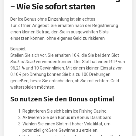
– Wie Sie sofort starten
Der Ice Bonus ohne Einzahlung ist ein echtes
Tür‑öffner‑Angebot. Sie erhalten nach der Registrierung
einen kleinen Betrag, den Sie in ausgewählten Slots
einsetzen können, ohne eigenes Geld zu riskieren.
Beispiel:
Stellen Sie sich vor, Sie erhalten 10 €, die Sie bei dem Slot
Book of Dead
verwenden können. Der Slot hat einen RTP von
96,21 % und 10 Gewinnlinien. Mit einem kleinen Einsatz von
0,10 € pro Drehung können Sie bis zu 100 Drehungen
genießen, bevor Sie entscheiden, ob Sie mit echtem Geld
weiterspielen möchten.
So nutzen Sie den Bonus optimal
Registrieren Sie sich beim Ice Fishing Casino.
Aktivieren Sie den Bonus im Bonus‑Dashboard.
Wählen Sie einen Slot mit hoher Volatilität, um
potenziell größere Gewinne zu erzielen.