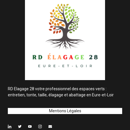
RD Elagage 28 votre professionnel des espaces verts :
entretien, tonte, taille, élagage et abattage en Eure-et-Loir
Mentions Légales