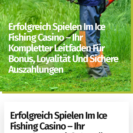
Erfolgreich Spielen Im Ice
Fishing Casino – Ihr
Kompletter Leitfaden Für
Bonus, Loyalität Und Sichere
Auszahlungen
Erfolgreich Spielen Im Ice
Fishing Casino – Ihr