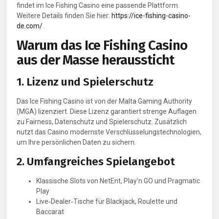
findet im Ice Fishing Casino eine passende Plattform.
Weitere Details finden Sie hier:
https://ice-fishing-casino-
de.com/
.
Warum das Ice Fishing Casino
aus der Masse heraussticht
1. Lizenz und Spielerschutz
Das Ice Fishing Casino ist von der Malta Gaming Authority
(MGA) lizenziert. Diese Lizenz garantiert strenge Auflagen
zu Fairness, Datenschutz und Spielerschutz. Zusätzlich
nutzt das Casino modernste Verschlüsselungstechnologien,
um Ihre persönlichen Daten zu sichern.
2. Umfangreiches Spielangebot
Klassische Slots von NetEnt, Play’n GO und Pragmatic
Play
Live‑Dealer‑Tische für Blackjack, Roulette und
Baccarat