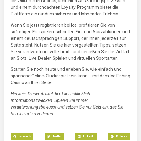
Ice Willkommensbonus, schnellen Auszahlungsprozessen
und einem durchdachten Loyalty‑Programm bietet die
Plattform ein rundum sicheres und lohnendes Erlebnis.
Wenn Sie jetzt registrieren bei Ice, profitieren Sie von
sofortigen Freispielen, schnellen Ein- und Auszahlungen und
einem deutschsprachigen Support, der Ihnen jederzeit zur
Seite steht. Nutzen Sie die hier vorgestellten Tipps, setzen
Sie verantwortungsvolle Limits und genießen Sie die Vielfalt
an Slots, Live‑Dealer‑Spielen und virtuellen Sportarten.
Starten Sie noch heute und erleben Sie, wie einfach und
spannend Online‑Glücksspiel sein kann – mit dem Ice Fishing
Casino an Ihrer Seite.
Hinweis: Dieser Artikel dient ausschließlich
Informationszwecken. Spielen Sie immer
verantwortungsbewusst und setzen Sie nur Geld ein, das Sie
bereit sind zu verlieren.
Facebook
Twitter
LinkedIn
Pinterest