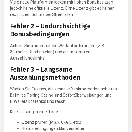
Viele neue Plattformen locken mit hohen Boni, besitzen
jedoch keine offizielle Lizenz. Ohne Lizenz gibt es keinen
rechtlichen Schutz bei Streitfällen.
Fehler 2 – Undurchsichtige
Bonusbedingungen
Achten Sie immer auf die Wettanforderungen (z. B.
30‑males Durchspielen) und die maximalen
Auszahlungslimits.
Fehler 3 – Langsame
Auszahlungsmethoden
Wählen Sie Casinos, die schnelle Bankmethoden anbieten.
Beim Ice Fishing Casino sind Sofortüberweisungen und
E‑Wallets kostenlos und rasch.
Kurzfassung in einer Liste:
Lizenz prüfen (MGA, UKGC, etc.)
Bonusbedingungen klar verstehen