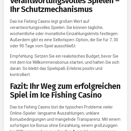
Verantwortungsvolles Spielen –
Ihr Schutzmechanismus
Das Ice Fishing Casino legt großen Wert auf
verantwortungsvolles Spielen. Sie können tägliche,
wöchentliche oder monatliche Einzahlungslimits festlegen.
Außerdem gibt es eine Selbstsperr‑Option, die Sie für 7, 30
oder 90 Tage vom Spiel ausschließt.
Empfehlung: Setzen Sie ein realistisches Budget, bevor Sie
mit dem Ice Willkommensbonus starten, und halten Sie sich
daran. So bleibt das Spielspaß‑Erlebnis positiv und
kontrolliert.
Fazit: Ihr Weg zum erfolgreichen
Spiel im Ice Fishing Casino
Das Ice Fishing Casino löst die typischen Probleme vieler
Online‑Spieler: langsame Auszahlungen, unklare
Bonusbedingungen und mangelnde Transparenz. Mit einem
sofortigen Ice Bonus ohne Einzahlung, einem großzügigen