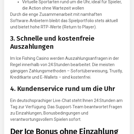
Virtuelle Sportarten rund um die Uhr, ideal für Spieler,
die Action ohne Wartezeit wollen
Durch die enge Zusammenarbeit mit namhaften
Software‑Anbietern bleibt das Spielportfolio stets aktuell
und bietet hohe RTP‑Werte (Return to Player).
3. Schnelle und kostenfreie
Auszahlungen
Im Ice Fishing Casino werden Auszahlungsanfragen in der
Regel innerhalb von 24 Stunden bearbeitet. Die meisten
gängigen Zahlungsmethoden – Sofortüberweisung, Trustly,
Kreditkarte und E‑Wallets – sind kostenfrei.
4. Kundenservice rund um die Uhr
Ein deutschsprachiger Live‑Chat steht Ihnen 24 Stunden am
Tag zur Verfügung. Das Support‑Team beantwortet Fragen
zu Einzahlungen, Bonusbedingungen und
verantwortungsvollem Spielen sofort.
Der Ice Bonus ohne Einzahlung