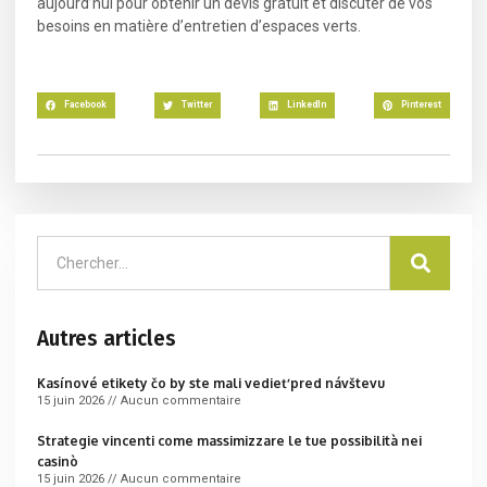
aujourd’hui pour obtenir un devis gratuit et discuter de vos
besoins en matière d’entretien d’espaces verts.
Facebook
Twitter
LinkedIn
Pinterest
Autres articles
Kasínové etikety čo by ste mali vedieť pred návštevu
15 juin 2026
Aucun commentaire
Strategie vincenti come massimizzare le tue possibilità nei
casinò
15 juin 2026
Aucun commentaire