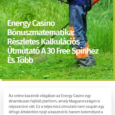
Energy Casino
Bónuszmatematika:
Részletes Kalkulációs
Útmutató A 30 Free Spinhez
És Több
Az online kaszinók világában az Energy Casino egy
dinamikusan fejlődő platform, amely Magyarországon is
népszerűvé vált. Ez a teljes körű útmutató nem csupán egy
átfogó áttekintést nyújt a kaszinóról, hanem belemélyed a