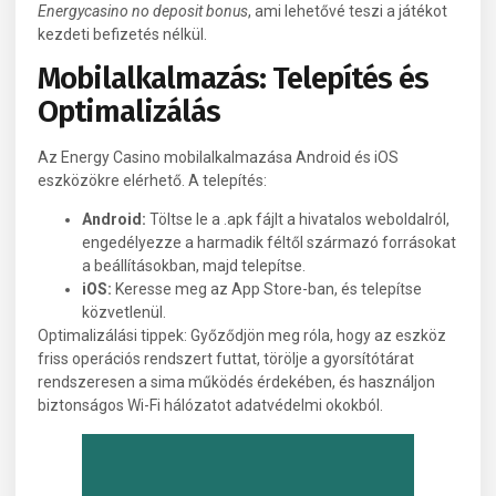
Energycasino no deposit bonus
, ami lehetővé teszi a játékot
kezdeti befizetés nélkül.
Mobilalkalmazás: Telepítés és
Optimalizálás
Az Energy Casino mobilalkalmazása Android és iOS
eszközökre elérhető. A telepítés:
Android:
Töltse le a .apk fájlt a hivatalos weboldalról,
engedélyezze a harmadik féltől származó forrásokat
a beállításokban, majd telepítse.
iOS:
Keresse meg az App Store-ban, és telepítse
közvetlenül.
Optimalizálási tippek: Győződjön meg róla, hogy az eszköz
friss operációs rendszert futtat, törölje a gyorsítótárat
rendszeresen a sima működés érdekében, és használjon
biztonságos Wi-Fi hálózatot adatvédelmi okokból.