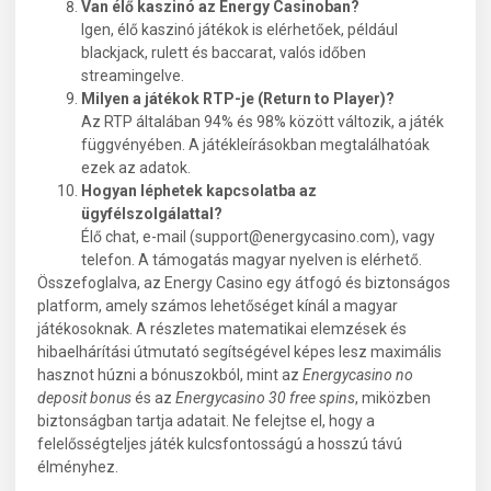
Van élő kaszinó az Energy Casinoban?
Igen, élő kaszinó játékok is elérhetőek, például
blackjack, rulett és baccarat, valós időben
streamingelve.
Milyen a játékok RTP-je (Return to Player)?
Az RTP általában 94% és 98% között változik, a játék
függvényében. A játékleírásokban megtalálhatóak
ezek az adatok.
Hogyan léphetek kapcsolatba az
ügyfélszolgálattal?
Élő chat, e-mail (support@energycasino.com), vagy
telefon. A támogatás magyar nyelven is elérhető.
Összefoglalva, az Energy Casino egy átfogó és biztonságos
platform, amely számos lehetőséget kínál a magyar
játékosoknak. A részletes matematikai elemzések és
hibaelhárítási útmutató segítségével képes lesz maximális
hasznot húzni a bónuszokból, mint az
Energycasino no
deposit bonus
és az
Energycasino 30 free spins
, miközben
biztonságban tartja adatait. Ne felejtse el, hogy a
felelősségteljes játék kulcsfontosságú a hosszú távú
élményhez.