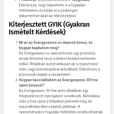
Ellenőrizze, hogy teljesítette-e a fogadási
feltételeket, és küldje el a szükséges
dokumentumokat az ellenőrzéshez.
Kiterjesztett GYIK (Gyakran
Ismételt Kérdések)
Mi az az Energycasino no deposit bonus, és
hogyan kaphatom meg?
Az
Energycasino no deposit bonus
egy promóció,
amely lehetővé teszi a játékot kezdeti befizetés
nélkül. Általában automatikusan jár a regisztráció
után, vagy kód beírásával aktiválható. Ellenőrizze a
promóciók oldalát a részletekért.
Hogyan használhatom az Energycasino 30 free
spins bónuszt?
Az
Energycasino 30 free spins
általában egy
meghatározott nyerőgépre vonatkozik. Aktiválása
után a free spins a fiókjában jelennek meg, és
használhatja őket a kijelölt játékban. A
nyereményekre fogadási feltételek vonatkozhatnak.