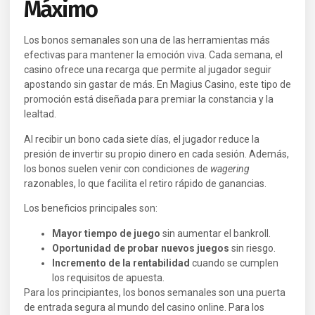
Máximo
Los bonos semanales son una de las herramientas más
efectivas para mantener la emoción viva. Cada semana, el
casino ofrece una recarga que permite al jugador seguir
apostando sin gastar de más. En Magius Casino, este tipo de
promoción está diseñada para premiar la constancia y la
lealtad.
Al recibir un bono cada siete días, el jugador reduce la
presión de invertir su propio dinero en cada sesión. Además,
los bonos suelen venir con condiciones de
wagering
razonables, lo que facilita el retiro rápido de ganancias.
Los beneficios principales son:
Mayor tiempo de juego
sin aumentar el bankroll.
Oportunidad de probar nuevos juegos
sin riesgo.
Incremento de la rentabilidad
cuando se cumplen
los requisitos de apuesta.
Para los principiantes, los bonos semanales son una puerta
de entrada segura al mundo del casino online. Para los