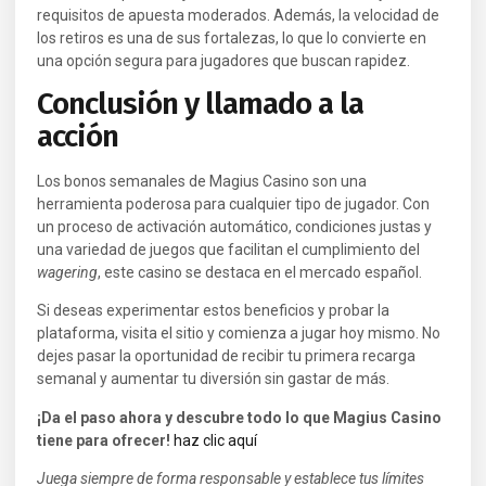
requisitos de apuesta moderados. Además, la velocidad de
los retiros es una de sus fortalezas, lo que lo convierte en
una opción segura para jugadores que buscan rapidez.
Conclusión y llamado a la
acción
Los bonos semanales de Magius Casino son una
herramienta poderosa para cualquier tipo de jugador. Con
un proceso de activación automático, condiciones justas y
una variedad de juegos que facilitan el cumplimiento del
wagering
, este casino se destaca en el mercado español.
Si deseas experimentar estos beneficios y probar la
plataforma, visita el sitio y comienza a jugar hoy mismo. No
dejes pasar la oportunidad de recibir tu primera recarga
semanal y aumentar tu diversión sin gastar de más.
¡Da el paso ahora y descubre todo lo que Magius Casino
tiene para ofrecer!
haz clic aquí
Juega siempre de forma responsable y establece tus límites