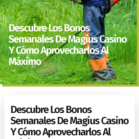
Descubre Los Bonos
Semanales De Magius Casino
Y Cómo Aprovecharlos Al
Máximo
Descubre Los Bonos
Semanales De Magius Casino
Y Cómo Aprovecharlos Al