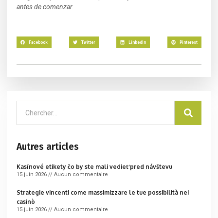
antes de comenzar.
Facebook
Twitter
LinkedIn
Pinterest
Autres articles
Kasínové etikety čo by ste mali vedieť pred návštevu
15 juin 2026
Aucun commentaire
Strategie vincenti come massimizzare le tue possibilità nei
casinò
15 juin 2026
Aucun commentaire