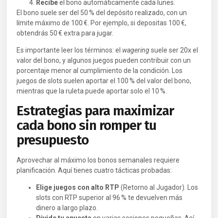
Recibe
el bono automáticamente cada lunes.
El bono suele ser del 50 % del depósito realizado, con un
límite máximo de 100 €. Por ejemplo, si depositas 100 €,
obtendrás 50 € extra para jugar.
Es importante leer los términos: el
wagering
suele ser 20x el
valor del bono, y algunos juegos pueden contribuir con un
porcentaje menor al cumplimiento de la condición. Los
juegos de slots suelen aportar el 100 % del valor del bono,
mientras que la ruleta puede aportar solo el 10 %.
Estrategias para maximizar
cada bono sin romper tu
presupuesto
Aprovechar al máximo los bonos semanales requiere
planificación. Aquí tienes cuatro tácticas probadas:
Elige juegos con alto RTP
(Retorno al Jugador). Los
slots con RTP superior al 96 % te devuelven más
dinero a largo plazo.
Divide tu apuesta
en varias sesiones pequeñas. Así