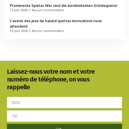
Prominente Spieler Wer sind die berühmtesten Glücksspieler
15 juin 2026
Aucun commentaire
L'avenir des jeux de hasard quelles innovations nous
attendent
15 juin 2026
Aucun commentaire
Laissez-nous votre nom et votre
numéro de téléphone, on vous
rappelle